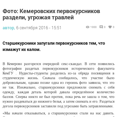
Фото: Кемеровских первокурсников
раздели, угрожая травлей
автор,
6 сентября 2016 - 15:51
1000
0
0
Старшекурсники запугали первокурсников тем, что
измажут их калом.
В Кемерово разгорелся очередной секс-скандал. В сети появились
фотографии раздетых первокурсников исторического факультета
КемГУ . Нудисты-студенты разделись из-за обряда посвящения в
студенческую жизнь. Сначала сообщалось, что участие было
добровольным, однако позже одна из героинь фото заявила, что это
не так. Изначально, старшекурсники предложили снимать с себя
одежду, каждая деталь которой давала определённое количество
баллов. Сперва никто не был против, пока речь не зашла о том, что
нужно раздеваться до нижнего белья, а затем снимать и его. Раздеться
догола первокурсников заставили под угрозами быть затравленными.
«Мы начали отказываться, а старшекурсники стали на нас давить.