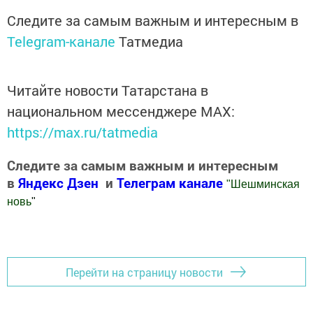
Следите за самым важным и интересным в
Telegram-канале
Татмедиа
Читайте новости Татарстана в
национальном мессенджере MАХ:
https://max.ru/tatmedia
Следите за самым важным и интересным
в
Яндекс Дзен
и
Телеграм канале
"
Шешминская
новь
"
Добавить Шешминскую новь в Яндекс.Новости
Перейти на страницу новости