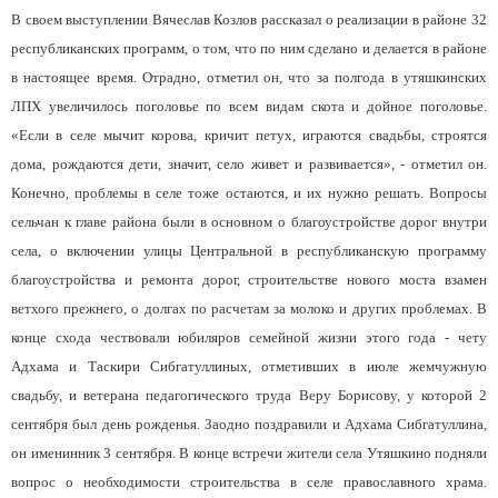
В своем выступлении Вячеслав Козлов рассказал о реализации в районе 32
республиканских программ, о том, что по ним сделано и делается в районе
в настоящее время. Отрадно, отметил он, что за полгода в утяшкинских
ЛПХ увеличилось поголовье по всем видам скота и дойное поголовье.
«Если в селе мычит корова, кричит петух, играются свадьбы, строятся
дома, рождаются дети, значит, село живет и развивается», - отметил он.
Конечно, проблемы в селе тоже остаются, и их нужно решать. Вопросы
сельчан к главе района были в основном о благоустройстве дорог внутри
села, о включении улицы Центральной в республиканскую программу
благоустройства и ремонта дорог, строительстве нового моста взамен
ветхого прежнего, о долгах по расчетам за молоко и других проблемах. В
конце схода чествовали юбиляров семейной жизни этого года - чету
Адхама и Таскири Сибгатуллиных, отметивших в июле жемчужную
свадьбу, и ветерана педагогического труда Веру Борисову, у которой 2
сентября был день рожденья. Заодно поздравили и Адхама Сибгатуллина,
он именинник 3 сентября. В конце встречи жители села Утяшкино подняли
вопрос о необходимости строительства в селе православного храма.