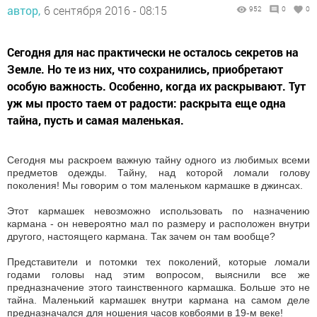
автор,
6 сентября 2016 - 08:15
952
0
0
Сегодня для нас практически не осталось секретов на
Земле. Но те из них, что сохранились, приобретают
особую важность. Особенно, когда их раскрывают. Тут
уж мы просто таем от радости: раскрыта еще одна
тайна, пусть и самая маленькая.
Сегодня мы раскроем важную тайну одного из любимых всеми
предметов одежды. Тайну, над которой ломали голову
поколения! Мы говорим о том маленьком кармашке в джинсах.
Этот кармашек невозможно использовать по назначению
кармана - он невероятно мал по размеру и расположен внутри
другого, настоящего кармана. Так зачем он там вообще?
Представители и потомки тех поколений, которые ломали
годами головы над этим вопросом, выяснили все же
предназначение этого таинственного кармашка. Больше это не
тайна. Маленький кармашек внутри кармана на самом деле
предназначался для ношения часов ковбоями в 19-м веке!