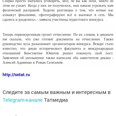
Сперва просто пытались уговорить, мол, чё вы как лохи, никто об
этом не узнает. Когда у них не получилось, они начали угрожать нам
физической расправой. Ходили разговоры о том, что ночью нас
измажут фекалиями, сфотографируют всё и выложат в сеть. Мы
сдались и разделись»,- заявила участница нудистского конкурса.
Теперь первокурсникам грозит отчисление. По их словам, в деканате
им сказали, что уже готовят документы на отчисление. Также
руководство вуза разыскивает организаторов конкурса. Вскоре стало
известно, что декан исторического факультета и международных
отношений Константин Юматов решил покинуть свой пост.
Заявления об увольнении также написали оба заместителя декана -
Алексей Адаменко и Роман Селезенёв.
http://sntat.ru
Следите за самым важным и интересным в
Telegram-канале
Татмедиа