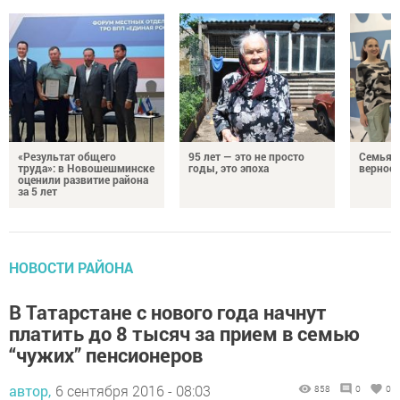
«Результат общего
95 лет — это не просто
Семья Г
труда»: в Новошешминске
годы, это эпоха
верност
оценили развитие района
за 5 лет
НОВОСТИ РАЙОНА
В Татарстане с нового года начнут
платить до 8 тысяч за прием в семью
“чужих” пенсионеров
автор,
6 сентября 2016 - 08:03
858
0
0