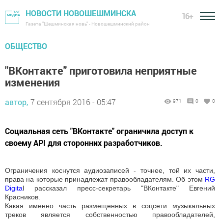
НОВОСТИ НОВОШЕШМИНСКА
16+
Газета "Шешминская новь" - Новошешминский район
ОБЩЕСТВО
"ВКонтакте" приготовила неприятные
изменения
автор,
7 сентября 2016 - 05:47
971
0
0
Социальная сеть "ВКонтакте" ограничила доступ к
своему API для сторонних разработчиков.
Ограничения коснутся аудиозаписей - точнее, той их части,
права на которые принадлежат правообладателям. Об этом
RG
Digita
l рассказал пресс-секретарь "ВКонтакте" Евгений
Красников.
Какая именно часть размещенных в соцсети музыкальных
треков является собственностью правообладателей,