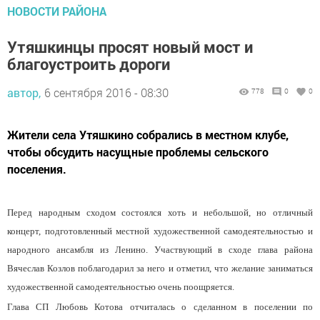
НОВОСТИ РАЙОНА
Утяшкинцы просят новый мост и
благоустроить дороги
автор,
6 сентября 2016 - 08:30
778
0
0
Жители села Утяшкино собрались в местном клубе,
чтобы обсудить насущные проблемы сельского
поселения.
Перед народным сходом состоялся хоть и небольшой, но отличный
концерт, подготовленный местной художественной самодеятельностью и
народного ансамбля из Ленино. Участвующий в сходе глава района
Вячеслав Козлов поблагодарил за него и отметил, что желание заниматься
художественной самодеятельностью очень поощряется.
Глава СП Любовь Котова отчиталась о сделанном в поселении по