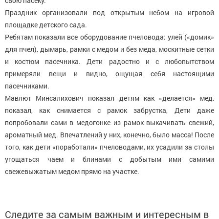
свою пасеку.
Праздник организовали под открытым небом на игровой
площадке детского сада.
Ребятам показали все оборудование пчеловода: улей («домик»
для пчел), дымарь, рамки с медом и без меда, москитные сетки
и костюм пасечника. Дети радостно и с любопытством
примеряли вещи и видно, ощущая себя настоящими
пасечниками.
Мавлют Минсалихович показал детям как «делается» мед,
показал, как снимается с рамок забрустка, Дети даже
попробовали сами в медогонке из рамок выкачивать свежий,
ароматный мед. Впечатлений у них, конечно, было масса! После
того, как дети «поработали» пчеловодами, их усадили за столы
угощаться чаем и блинами с добытым ими самими
свежевыжатым медом прямо на участке.
Следите за самым важным и интересным в