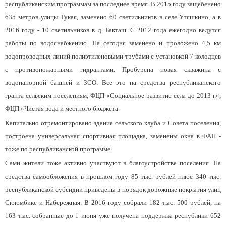
республиканским программам за последнее время. В 2015 году защебенено
635 метров улицы Тукая, заменено 60 светильников в селе Утяшкино, а в
2016 году - 10 светильников в д. Бакташ. С 2012 года ежегодно ведутся
работы по водоснабжению. На сегодня заменено и проложено 4,5 км
водопроводных линий полиэтиленовыми трубами с установкой 7 колодцев
с противопожарными гидрантами. Пробурена новая скважина с
водонапорной башней и ЗСО. Все это на средства республиканского
гранта сельским поселениям, ФЦП «Социальное развитие села до 2013 г.»,
ФЦП «Чистая вода и местного бюджета.
Капитально отремонтировано здание сельского клуба и Совета поселения,
построена универсальная спортивная площадка, заменены окна в ФАП -
тоже по республиканской программе.
Сами жители тоже активно участвуют в благоустройстве поселения. На
средства самообложения в прошлом году 85 тыс. рублей плюс 340 тыс.
республиканской субсидии приведены в порядок дорожные покрытия улиц
Сююмбике и Набережная. В 2016 году собрали 182 тыс. 500 рублей, на
163 тыс. собранные до 1 июня уже получена поддержка республики 652