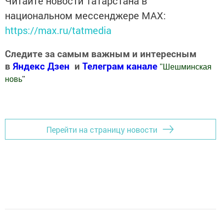
Читайте новости Татарстана в
национальном мессенджере MАХ:
https://max.ru/tatmedia
Следите за самым важным и интересным
в
Яндекс Дзен
и
Телеграм канале
"
Шешминская
новь
"
Добавить Шешминскую новь в Яндекс.Новости
Перейти на страницу новости