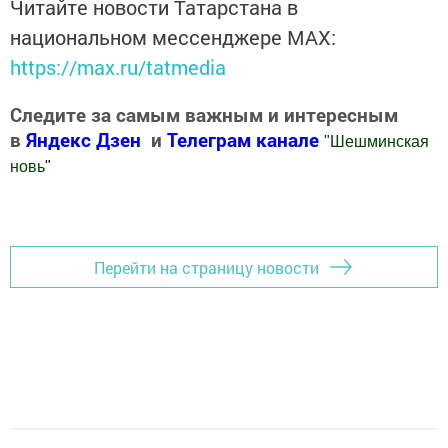
Читайте новости Татарстана в
национальном мессенджере MАХ:
https://max.ru/tatmedia
Следите за самым важным и интересным
в
Яндекс Дзен
и
Телеграм канале
"
Шешминская
новь
"
Добавить Шешминскую новь в Яндекс.Новости
Перейти на страницу новости