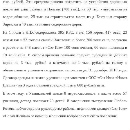
тыс. рублей. Эти средства решено потратить на устройство дорожных
покрытий улиц Зеленая и Полевая (700 тыс.), на 50 тыс. - автоматика на
водоснабжение, 25 тыс. на строительство моста из д. Бакташ в сторону
Зиреклов и 40 тыс. на зимнее содержание дорог.
На 1 июля в ЛПХ содержалось 395 КРС, в т.ч. 156 коров, 417 овец, 23
козематки и 52 головы свиней. Заготовлено более 700 тонн сена, получено
в расчете на 348 паев от «Сэт Иле» 100 тонн ячменя, 66 тонн пшеницы и
19 тонн сена. В скором времени сельчане получат субсидии на дойных
коров по 3 тыс. рублей и козематок по 1 тыс. рублей на голову с
обязательным условием сохранения поголовья до 31 декабря 2016 года.
Договор аренды на землю у утяшкинцев заключен с ООО «Сэт Иле» «Новая
Шешма» на 3 года с суммой арендной платы 600 рублей за га.
В этом году в Утяшкинской школе 8 первоклассников, в школе всего 57
учеников, детсад посещает 29 детей. В завершении выступления Любовь
Котова поблагодарила руководство района, нефтяников филиал «Сэт Иле»
«Новая Шешма» за помощь в решении вопросов сельского поселения.