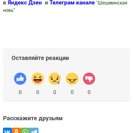
в
Яндекс Дзен
и
Телеграм канале
"
Шешминская
новь
"
Добавить Шешминскую новь в Яндекс.Новости
Оставляйте реакции
0
0
0
0
0
Расскажите друзьям