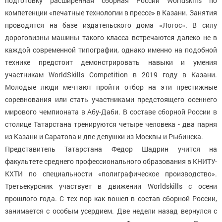
подготовку расширенная сборная России Worldskills по
компетенции «печатные технологии в прессе» в Казани. Занятия
проводятся на базе издательского дома «Логос». В силу
дороговизны машины такого класса встречаются далеко не в
каждой современной типографии, однако именно на подобной
технике предстоит демонстрировать навыки и умения
участникам WorldSkills Competition в 2019 году в Казани.
Молодые люди мечтают пройти отбор на эти престижные
соревнования или стать участниками предстоящего осеннего
мирового чемпионата в Абу-Даби. В составе сборной России в
столице Татарстана тренируются четыре человека - два парня
из Казани и Саратова и две девушки из Москвы и Рыбинска.
Представитель Татарстана Федор Шадрин учится на
факультете среднего профессионального образования в КНИТУ-
КХТИ по специальности «полиграфическое производство».
Третьекурсник участвует в движении Worldskills с осени
прошлого года. С тех пор как вошел в состав сборной России,
занимается с особым усердием. Две недели назад вернулся с