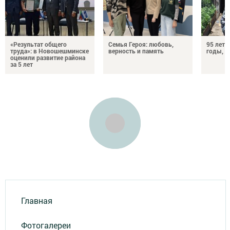
«Результат общего
Семья Героя: любовь,
95 лет 
труда»: в Новошешминске
верность и память
годы, э
оценили развитие района
за 5 лет
Главная
Фотогалереи