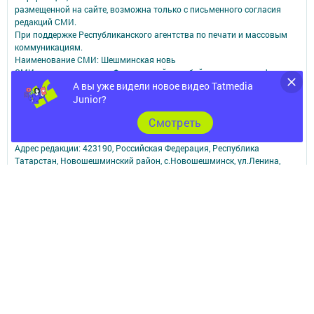
размещенной на сайте, возможна только с письменного согласия
редакций СМИ.
При поддержке Республиканского агентства по печати и массовым
коммуникациям.
Наименование СМИ: Шешминская новь
СМИ зарегистрировано Федеральной службой по надзору в сфере
связи,
А вы уже видели новое видео Tatmedia
информационных технологий и массовых коммуникаций
Junior?
запись о регистрации СМИ ЭЛ № ФС 77 - 90148 от 07.10.2025
Cмотреть
ФИО главного редактора: Мусин Азат Вализанович Email:
sheshminskaja-nov.dir@tatmedia.com
Адрес редакции: 423190, Российская Федерация, Республика
Татарстан, Новошешминский район, с.Новошешминск, ул.Ленина,
д.102.
Телефон редакции: 8(84348)2-21-46 - Руководитель филиала.
8(84348)2-23-46 - Бухгалтерия и отдел рекламы. 8(84348)2-24-32 -
отдел писем
Электронная почта редакции: sheshminskaja-nov@tatmedia.com
Электронная почта филиала для сообщений о фактах коррупции
sheshminskaja-nov.dir@tatmedia.com
sheshminskaja-nov@tatmedia.com
Учредитель СМИ: АО «ТАТМЕДИА»
Антикоррупционная политика
АО «ТАТМЕДИА» использует «cookie»
для персонализации сервисов и