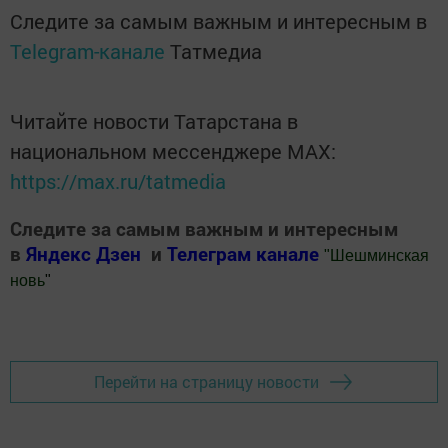
Следите за самым важным и интересным в
Telegram-канале
Татмедиа
Читайте новости Татарстана в
национальном мессенджере MАХ:
https://max.ru/tatmedia
Следите за самым важным и интересным
в
Яндекс Дзен
и
Телеграм канале
"
Шешминская
новь
"
Добавить Шешминскую новь в Яндекс.Новости
Перейти на страницу новости