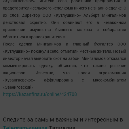
«Хузангаевское». Жители села, работники предприятия и
представители сельского исполкома ничего не знали о сделке. С
их слов, директор ООО «Кутлушкино» Альберт Мингалимов
действовал скрытно. Они обвиняют его в незаконном
присвоении имущества бывшего колхоза и собираются
обратиться к правоохранителям.
После сделки Мингалимов и главный бухгалтер ООО
«Кутлушкино» покинули село, отметили местные жители. Новый
инвестор начал вывозить скот на забой. Мингалимов отказался
комментировать сделку, объяснив, что таково решение
акционеров. Известно, что новая агрокомпания
«Хузангаевское» аффилирована с мясокомбинатом
«Звениговский».
https://kazanfirst.ru/online/424708
Следите за самым важным и интересным в
Telegram-канале
Татмедиа