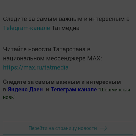
Следите за самым важным и интересным в
Telegram-канале
Татмедиа
Читайте новости Татарстана в
национальном мессенджере MАХ:
https://max.ru/tatmedia
Следите за самым важным и интересным
в
Яндекс Дзен
и
Телеграм канале
"
Шешминская
новь
"
Добавить Шешминскую новь в Яндекс.Новости
Перейти на страницу новости