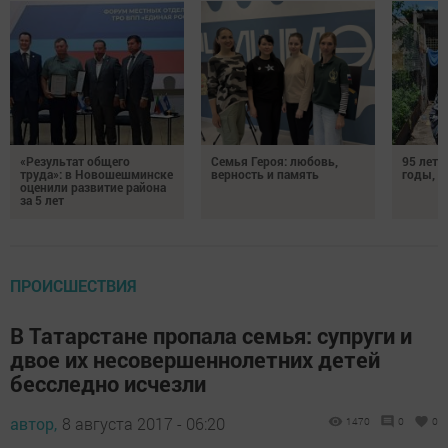
«Результат общего
Семья Героя: любовь,
95 лет 
труда»: в Новошешминске
верность и память
годы, э
оценили развитие района
за 5 лет
ПРОИСШЕСТВИЯ
В Татарстане пропала семья: супруги и
двое их несовершеннолетних детей
бесследно исчезли
автор,
8 августа 2017 - 06:20
1470
0
0