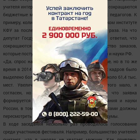
учителя интересовались, почему с каждым годом сокращаются
бюджетные места в вузах, где обучают будущих педагогов. К
примеру, количество бюджетных мест в Елабужском институте
КФУ за последние пять лет уменьшилось в три раза. На что
депутат Госдумы России Ильдар Гильмутдинов ответил, что
сокращаются не бюджетные места, а количество заказов,
которые поступают от Министерства образования и науки РФ.
«Да, спрос на технические специальности больше, но в то же
время в 2014 году на подготовку педагогических кадров было
выделено более 56 тыс. мест, а в этом году уже около 61,4 тыс.
мест. Увеличение составляет 8 процентов. Этого мало, я
согласен, но тут есть и наша вина, потому что заявка
формируется по заказу Министерства образования и науки
России, в том числе и от регионов. Значит, мы сами должны
пересмотреть свои заявки», - ответил депутат Госдумы.
В ходе заседания несколько раз проводилось голосование
среди участников фестиваля. Например, большинство учителей
считают, что в школах не хватает мужчин. Как привлечь