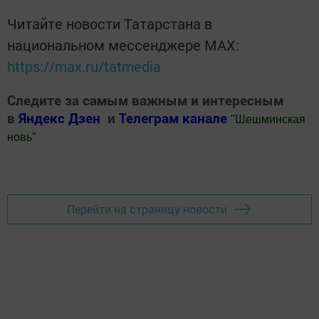
Читайте новости Татарстана в
национальном мессенджере MАХ:
https://max.ru/tatmedia
Следите за самым важным и интересным
в
Яндекс Дзен
и
Телеграм канале
"
Шешминская
новь
"
Добавить Шешминскую новь в Яндекс.Новости
Перейти на страницу новости