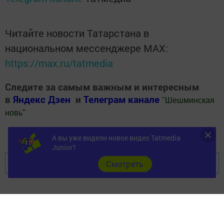
Читайте новости Татарстана в
национальном мессенджере MАХ:
https://max.ru/tatmedia
Следите за самым важным и интересным
в
Яндекс Дзен
и
Телеграм канале
"
Шешминская
новь
"
Добавить Шешминскую новь в Яндекс.Новости
А вы уже видели новое видео Tatmedia
Junior?
Перейти на страницу новости
Cмотреть