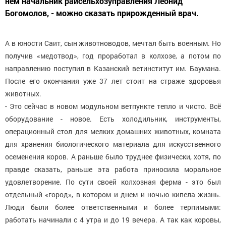
нем начальник райсельхозуправления Леонид
Богомолов, - можно сказать прирожденный врач.
А в юности Саит, сын животноводов, мечтал быть военным. Но
получив «медотвод», год проработал в колхозе, а потом по
направлению поступил в Казанский ветинститут им. Баумана.
После его окончания уже 37 лет стоит на страже здоровья
животных.
- Это сейчас в новом модульном ветпункте тепло и чисто. Всё
оборудование - новое. Есть холодильник, инструменты,
операционный стол для мелких домашних животных, комната
для хранения биологического материала для искусственного
осеменения коров. А раньше было труднее физически, хотя, по
правде сказать, раньше эта работа приносила моральное
удовлетворение. По сути своей колхозная ферма - это был
отдельный «город», в котором и днем и ночью кипела жизнь.
Люди были более ответственными и более терпимыми:
работать начинали с 4 утра и до 19 вечера. А так как коровы,