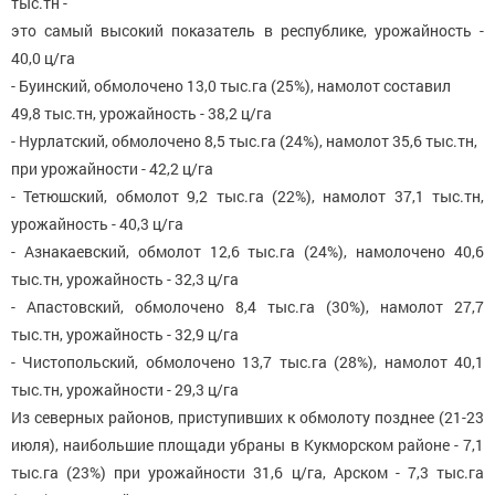
тыс.тн -
это самый высокий показатель в республике, урожайность -
40,0 ц/га
- Буинский, обмолочено 13,0 тыс.га (25%), намолот составил
49,8 тыс.тн, урожайность - 38,2 ц/га
- Нурлатский, обмолочено 8,5 тыс.га (24%), намолот 35,6 тыс.тн,
при урожайности - 42,2 ц/га
- Тетюшский, обмолот 9,2 тыс.га (22%), намолот 37,1 тыс.тн,
урожайность - 40,3 ц/га
- Азнакаевский, обмолот 12,6 тыс.га (24%), намолочено 40,6
тыс.тн, урожайность - 32,3 ц/га
- Апастовский, обмолочено 8,4 тыс.га (30%), намолот 27,7
тыс.тн, урожайность - 32,9 ц/га
- Чистопольский, обмолочено 13,7 тыс.га (28%), намолот 40,1
тыс.тн, урожайности - 29,3 ц/га
Из северных районов, приступивших к обмолоту позднее (21-23
июля), наибольшие площади убраны в Кукморском районе - 7,1
тыс.га (23%) при урожайности 31,6 ц/га, Арском - 7,3 тыс.га