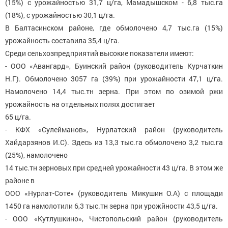
(15%) с урожайностью 31,7 ц/га, Мамадышском - 6,8 тыс.га
(18%), с урожайностью 30,1 ц/га.
В Балтасинском районе, где обмолочено 4,7 тыс.га (15%)
урожайность составила 35,4 ц/га.
Среди сельхозпредприятий высокие показатели имеют:
- ООО «Авангард», Буинский район (руководитель Курчаткин
Н.Г). Обмолочено 3057 га (39%) при урожайности 47,1 ц/га.
Намолочено 14,4 тыс.тн зерна. При этом по озимой ржи
урожайность на отдельных полях достигает
65 ц/га.
- КФХ «Сулейманов», Нурлатский район (руководитель
Хайдарзянов И.С). Здесь из 13,3 тыс.га обмолочено 3,2 тыс.га
(25%), намолочено
14 тыс.тн зерновых при средней урожайности 43 ц/га. В этом же
районе в
ООО «Нурлат-Соте» (руководитель Микушин О.А) с площади
1450 га намолотили 6,3 тыс.тн зерна при урожйности 43,5 ц/га.
- ООО «Кутлушкино», Чистопольский район (руководитель