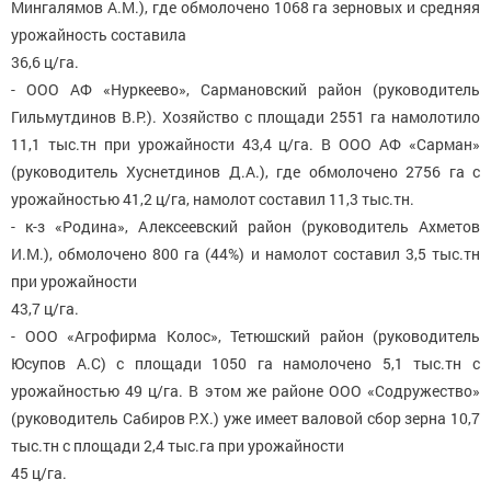
Мингалямов А.М.), где обмолочено 1068 га зерновых и средняя
урожайность составила
36,6 ц/га.
- ООО АФ «Нуркеево», Сармановский район (руководитель
Гильмутдинов В.Р.). Хозяйство с площади 2551 га намолотило
11,1 тыс.тн при урожайности 43,4 ц/га. В ООО АФ «Сарман»
(руководитель Хуснетдинов Д.А.), где обмолочено 2756 га с
урожайностью 41,2 ц/га, намолот составил 11,3 тыс.тн.
- к-з «Родина», Алексеевский район (руководитель Ахметов
И.М.), обмолочено 800 га (44%) и намолот составил 3,5 тыс.тн
при урожайности
43,7 ц/га.
- ООО «Агрофирма Колос», Тетюшский район (руководитель
Юсупов А.С) с площади 1050 га намолочено 5,1 тыс.тн с
урожайностью 49 ц/га. В этом же районе ООО «Содружество»
(руководитель Сабиров Р.Х.) уже имеет валовой сбор зерна 10,7
тыс.тн с площади 2,4 тыс.га при урожайности
45 ц/га.