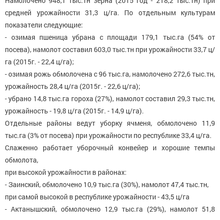
Намолочено 948,1 тыс.тн зерна (2015 год - 218,2 тыс.тн) при
средней урожайности 31,3 ц/га. По отдельным культурам
показатели следующие:
- озимая пшеница убрана с площади 179,1 тыс.га (54% от
посева), намолот составил 603,0 тыс.тн при урожайности 33,7 ц/
га (2015г. - 22,4 ц/га);
- озимая рожь обмолочена с 96 тыс.га, намолочено 272,6 тыс.тн,
урожайность 28,4 ц/га (2015г. - 22,6 ц/га);
- убрано 14,8 тыс.га гороха (27%), намолот составил 29,3 тыс.тн,
урожайность - 19,8 ц/га (2015г. - 14,9 ц/га).
Отдельные районы ведут уборку ячменя, обмолочено 11,9
тыс.га (3% от посева) при урожайности по республике 33,4 ц/га.
Слаженно работает уборочный конвейер и хорошие темпы
обмолота,
при высокой урожайности в районах:
- Заинский, обмолочено 10,9 тыс.га (30%), намолот 47,4 тыс.тн,
при самой высокой в республике урожайности - 43,5 ц/га
- Актанышский, обмолочено 12,9 тыс.га (29%), намолот 51,8