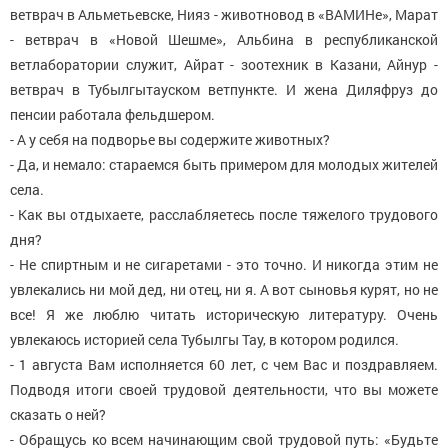
ветврач в Альметьевске, Нияз - животновод в «ВАМИНе», Марат
- ветврач в «Новой Шешме», Альбина в республиканской
ветлаборатории служит, Айрат - зоотехник в Казани, Айнур -
ветврач в Тубылгытауском ветпункте. И жена Диляфруз до
пенсии работала фельдшером.
- А у себя на подворье вы содержите животных?
- Да, и немало: стараемся быть примером для молодых жителей
села.
- Как вы отдыхаете, расслабляетесь после тяжелого трудового
дня?
- Не спиртным и не сигаретами - это точно. И никогда этим не
увлекались ни мой дед, ни отец, ни я. А вот сыновья курят, но не
все! Я же люблю читать историческую литературу. Очень
увлекаюсь историей села Тубылгы Тау, в котором родился.
- 1 августа Вам исполняется 60 лет, с чем Вас и поздравляем.
Подводя итоги своей трудовой деятельности, что вы можете
сказать о ней?
- Обращусь ко всем начинающим свой трудовой путь: «Будьте