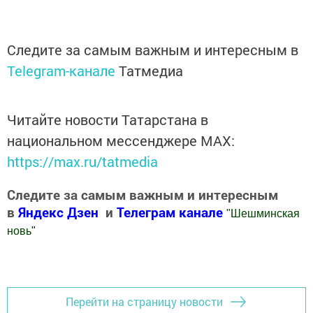
Следите за самым важным и интересным в
Telegram-канале
Татмедиа
Читайте новости Татарстана в
национальном мессенджере MАХ:
https://max.ru/tatmedia
Следите за самым важным и интересным
в
Яндекс Дзен
и
Телеграм канале
"
Шешминская
новь
"
Добавить Шешминскую новь в Яндекс.Новости
Перейти на страницу новости