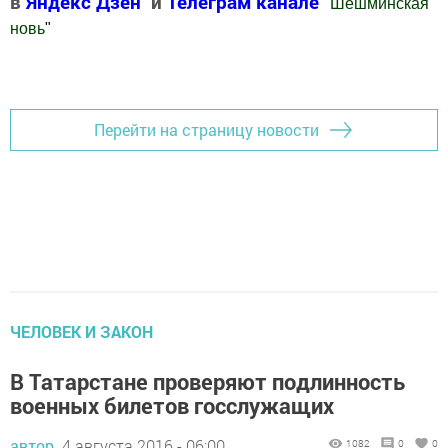
в
Яндекс Дзен
и
Телеграм канале
"
Шешминская
новь
"
Добавить Шешминскую новь в Яндекс.Новости
Перейти на страницу новости
ЧЕЛОВЕК И ЗАКОН
В Татарстане проверяют подлинность
военных билетов госслужащих
автор,
4 августа 2016 - 06:00
1082
0
0