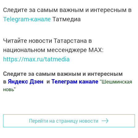
Следите за самым важным и интересным в
Telegram-канале
Татмедиа
Читайте новости Татарстана в
национальном мессенджере MАХ:
https://max.ru/tatmedia
Следите за самым важным и интересным
в
Яндекс Дзен
и
Телеграм канале
"
Шешминская
новь
"
Добавить Шешминскую новь в Яндекс.Новости
Перейти на страницу новости