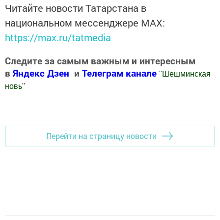
Читайте новости Татарстана в
национальном мессенджере MАХ:
https://max.ru/tatmedia
Следите за самым важным и интересным
в
Яндекс Дзен
и
Телеграм канале
"
Шешминская
новь
"
Добавить Шешминскую новь в Яндекс.Новости
Перейти на страницу новости