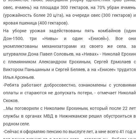
овес, ячмень) на площади 300 гектаров, на 70% убран ячмень
(урожайность более 20 ц/га), на очереди овес (300 гектаров) и
яровая пшеница (400 гектаров).
На уборке урожая задействованы пять комбайнов (один
Дон-1500, три «Нивы» и один «Енисей»). Все они
укомплектованы механизаторами из своего же села. за
штурвалом Дона Павел Соловьев, на «Нивах» - Николай Ерохин
с племянником Александром Ерохиным, Сергей Ермолаев с
Виктором Паньшиным и Сергей Беляев, а на «Енисее» трудится
Илья Арсеньев.
-Ребята работают добросовестно, ознакомлены с условиями
оплаты и стараются не допускать потери, - отмечает Николай
Скоков.
…Мы поговорили с Николаем Ерохиным, который после 22 лет
службы в органах МВД в Нижнекамске решил обустроиться в
родном селе.
-Сейчас я оформляю пенсию по выслуге лет, а мне всего 41 год и