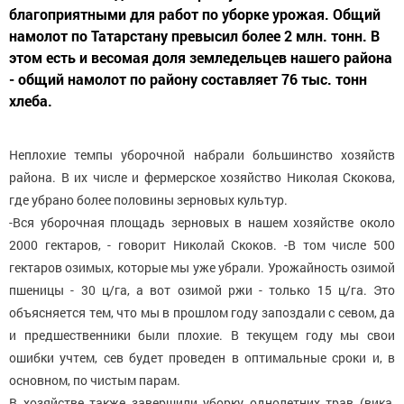
благоприятными для работ по уборке урожая. Общий
намолот по Татарстану превысил более 2 млн. тонн. В
этом есть и весомая доля земледельцев нашего района
- общий намолот по району составляет 76 тыс. тонн
хлеба.
Неплохие темпы уборочной набрали большинство хозяйств
района. В их числе и фермерское хозяйство Николая Скокова,
где убрано более половины зерновых культур.
-Вся уборочная площадь зерновых в нашем хозяйстве около
2000 гектаров, - говорит Николай Скоков. -В том числе 500
гектаров озимых, которые мы уже убрали. Урожайность озимой
пшеницы - 30 ц/га, а вот озимой ржи - только 15 ц/га. Это
объясняется тем, что мы в прошлом году запоздали с севом, да
и предшественники были плохие. В текущем году мы свои
ошибки учтем, сев будет проведен в оптимальные сроки и, в
основном, по чистым парам.
В хозяйстве также завершили уборку однолетних трав (вика,