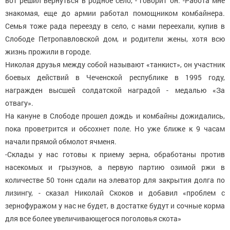
вот решил вернуться в родное село, - говорит он. -Работа мне
знакомая, еще до армии работал помощником комбайнера.
Семья тоже рада переезду в село, с нами переехали, купив в
Слободе Петропавловской дом, и родители жены, хотя всю
жизнь прожили в городе.
Николая друзья между собой называют «танкист», он участник
боевых действий в Чеченской республике в 1995 году,
награжден высшей солдатской наградой - медалью «За
отвагу».
На кануне в Слободе прошел дождь и комбайны дожидались,
пока проветрится и обсохнет поле. Но уже ближе к 9 часам
начали прямой обмолот ячменя.
-Склады у нас готовы к приему зерна, обработаны против
насекомых и грызунов, а первую партию озимой ржи в
количестве 50 тонн сдали на элеватор для закрытия долга по
лизингу, - сказал Николай Скоков и добавил «проблем с
зернофуражом у нас не будет, в достатке будут и сочные корма
для все более увеличивающегося поголовья скота»