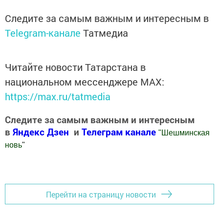
Следите за самым важным и интересным в
Telegram-канале
Татмедиа
Читайте новости Татарстана в
национальном мессенджере MАХ:
https://max.ru/tatmedia
Следите за самым важным и интересным
в
Яндекс Дзен
и
Телеграм канале
"
Шешминская
новь
"
Добавить Шешминскую новь в Яндекс.Новости
Перейти на страницу новости