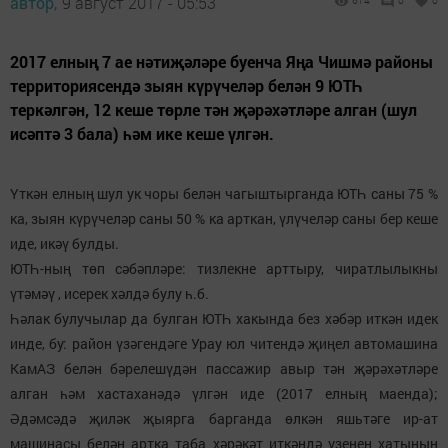
автор,
9 август 2017 - 05:53
674
0
0
2017 елның 7 ае нәтиҗәләре буенча Яңа Чишмә районы
территориясендә зыян күрүчеләр белән 9 ЮТҺ
теркәлгән, 12 кеше төрле тән җәрәхәтләре алган (шул
исәптә 3 бала) һәм ике кеше үлгән.
Үткән елның шул ук чоры белән чагыштырганда ЮТҺ саны 75 %
ка, зыян күрүчеләр саны 50 % ка арткан, үлүчеләр саны бер кеше
иде, икәү булды.
ЮТҺ-ның төп сәбәпләре: тизлекне арттыру, чиратлылыкны
үтәмәү , исерек хәлдә булу һ.б.
Һәлак булучылар да булган ЮТҺ хакында без хәбәр иткән идек
инде, бу: район үзәгендәге Урау юл читендә җиңел автомашина
КамАЗ белән бәрелешүдән пассажир авыр тән җәрәхәтләре
алган һәм хастаханәдә үлгән иде (2017 елның маенда);
Әдәмсәдә җиләк җыярга барганда өлкән яшьтәге ир-ат
машинасы белән артка таба хәрәкәт иткәндә үзенең хатынын