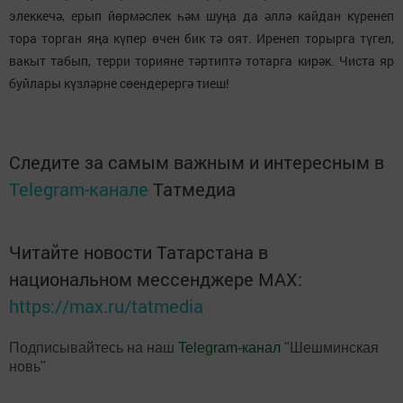
элеккечә, ерып йөрмәслек һәм шуңа да әллә кайдан күренеп
тора торган яңа күпер өчен бик тә оят. Иренеп торырга түгел,
вакыт табып, терри торияне тәртиптә тотарга кирәк. Чиста яр
буйлары күзләрне сөендерергә тиеш!
Следите за самым важным и интересным в
Telegram-канале
Татмедиа
Читайте новости Татарстана в
национальном мессенджере MАХ:
https://max.ru/tatmedia
Подписывайтесь на наш
Telegram-канал
"Шешминская
новь"