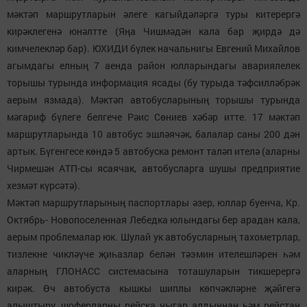
мәктәп маршрутларын әлеге кагыйдәләргә туры китерергә
кирәклегенә юнәлтте (Яңа Чишмәдән кала бар җирдә дә
кимчелекләр бар). ЮХИДИ бүлек начальнигы Евгений Михайлов
агымдагы елның 7 аенда район юлларындагы авариялелек
торышы турында информация ясады (бу турыда тәфсилләбрәк
аерым язмада). Мәктәп автобусларының торышы турында
мәгариф бүлеге белгече Рәис Сөниев хәбәр итте. 17 мәктәп
маршрутларында 10 автобус эшләячәк, балалар саны 200 дән
артык. Бүгенгесе көндә 5 автобуска ремонт таләп ителә (аларны
Чирмешән АТП-сы ясаячак, автобусларга шушы предприятие
хезмәт күрсәтә).
Мәктәп маршрутларының паспортлары әзер, юллар буенча, Кр.
Октябрь- Новопоселенная Лебедка юлындагы бер арадан кала,
аерым проблемалар юк. Шулай ук автобусларның тахометрлар,
тизлекне чикләүче җиһазлар белән тәэмин ителешләрен һәм
аларның ГЛОНАСС системасына тоташуларын тикшерергә
кирәк. Өч автобуста кышкы шиплы көпчәкләрне җәйгегә
алыштыру, шоферларны рейска чыгар алдыннан һәм рейстан