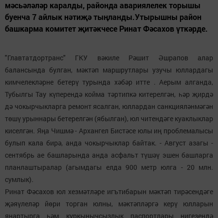
мәсьәләләр каралды, районда авариялелек торышы
буенча 7 айлык нәтиҗә тыңланды.Утырышны район
башкарма комитет җитәкчесе Ринат Фәсахов үткәрде.
"Главтатдортранс" ГКУ вәкиле Рәшит Әшрапов алар
балансында булган, мәктәп маршрутлары узучы юллардагы
кимчелекләрне бетерү турында хәбәр итте . Аерым алганда,
Тубылгы Тау күперендә койма тәртипкә китерелгән, һәр җирдә
дә чокырчыкларга ремонт ясалган, юллардан санкцияләнмәгән
төшү урыннары бетерелгән (ябылган), юл читендәге куаклыклар
киселгән. Яңа Чишмә - Архангел Бистәсе юлы иң проблемалысы
булып кала бирә, анда чокырчыклар байтак. - Август азагы -
сентябрь ае башларында анда асфальт түшәү эшен башларга
планлаштыралар (агымдагы елда 900 метр юлга - 20 млн.
сумлык).
Ринат Фәсахов юл хезмәтләре игътибарын мәктәп тирәсендәге
җәяүлеләр йөри торган юлны, мәктәпләргә керү юлларын
яңартырга һәм куркынычсызлык паспортлары нигезендә