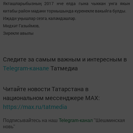
Якташларыбызның 2017 нче елда гына чыккан унга якын
китабы район мәдәни тормышында күренекле вакыйга булды.
Иҗади уңышлар сезгә, каләмдәшләр.
Мидхәт Газыймов,
Зирекле авылы
Следите за самым важным и интересным в
Telegram-канале
Татмедиа
Читайте новости Татарстана в
национальном мессенджере MАХ:
https://max.ru/tatmedia
Подписывайтесь на наш
Telegram-канал
"Шешминская
новь"