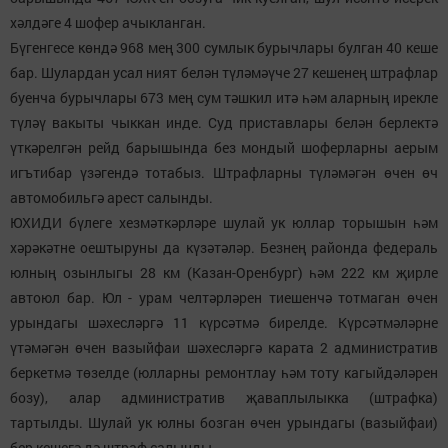
хәлдәге 4 шофер ачыкланган.
Бүгенгесе көндә 968 мең 300 сумлык бурычлары булган 40 кеше
бар. Шулардан усал ният белән түләмәүче 27 кешенең штрафлар
буенча бурычлары 673 мең сум тәшкил итә һәм аларның ирекле
түләү вакыты чыккан инде. Суд приставлары белән берлектә
үткәрелгән рейд барышында без мондый шоферларны аерым
игътибар үзәгендә тотабыз. Штрафларны түләмәгән өчен өч
автомобильгә арест салынды.
ЮХИДИ бүлеге хезмәткәрләре шулай ук юллар торышын һәм
хәрәкәтне оештыруны да күзәтәләр. Безнең районда федераль
юлның озынлыгы 28 км (Казан-Оренбург) һәм 222 км җирле
автоюл бар. Юл - урам челтәрләрен тиешенчә тотмаган өчен
урындагы шәхесләргә 11 күрсәтмә бирелде. Күрсәтмәләрне
үтәмәгән өчен вазыйфаи шәхесләргә карата 2 административ
беркетмә төзелде (юлларны ремонтлау һәм тоту кагыйдәләрен
бозу), алар административ җаваплылыкка (штрафка)
тартылды. Шулай ук юлны бозган өчен урындагы (вазыйфаи)
бер кешегә дә штраф салынды.