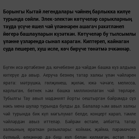
Борынгы Кытай легендалары чәйнең барлыкка килүе
турында сөйли. Элек-электән көтүчеләр сарыкларның
тауда үсүче яшел чәй үләннәрен ашагач рәхәтләнеп
йөгерә башлауларын күзәткән. Көтүчеләр бу тылсымлы
үләнне үзләрендә сынап караган. Киптереп, кайнаган
суда пешереп, хуш исле, көч бирүче төнәтмә эчкәннәр.
Бүген исә иртәбезне дә, кичебезне дә чәйдән башка күз алдына
китерүе дә авыр. Аеруча безнең татар халкы үлән чәйләрен
ярата: мәтрүшкә, гөлҗимеш, җиләк, юкә чәчәге, мелисса,
карлыган, бөтнек һәм башка миллионлаган чәй төрләре.
Тубылгы Тау авыл мәдәният йорты оештырган бәйрәмдә сүз
нәкъ менә шулар турында булды да. Балалар һәм авыл халкы
чәй турында бик күп мәгълүмат белде, концерт карап, тәмле
чәйләрдән авыз иттеләр. Бәйрәм өстәле, әлбәттә, татар
халкының яраткан ризыклары: коймак, җәймә, пәрәмәчсез
булмый, өлкәннәр дә буш кул белән килмәгән, өстәл тәм-