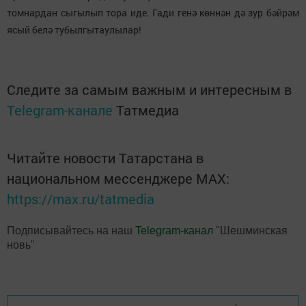
томнардан сыгылып тора иде. Гади генә көннән дә зур бәйрәм
ясый белә тубылгытаулылар!
Следите за самым важным и интересным в
Telegram-канале
Татмедиа
Читайте новости Татарстана в
национальном мессенджере MАХ:
https://max.ru/tatmedia
Подписывайтесь на наш
Telegram-канал
"Шешминская
новь"