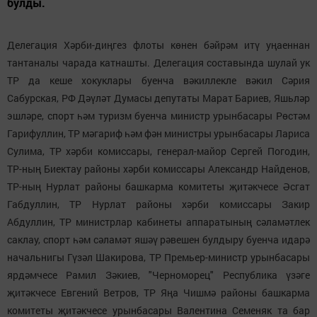
булды.
Делегация Хәрби-диңгез флоты көнен бәйрәм итү уңаеннан
тантаналы чарада катнашты. Делегация составында шулай ук
ТР да кеше хокуклары буенча вәкиллекле вәкил Сәрия
Сабурская, РФ Дәүләт Думасы депутаты Марат Бариев, Яшьләр
эшләре, спорт һәм туризм буенча министр урынбасары Рөстәм
Гарифуллин, ТР мәгариф һәм фән министры урынбасары Лариса
Сулима, ТР хәрби комиссары, генерал-майор Сергей Погодин,
ТР-ның Биектау районы хәрби комиссары Александр Найденов,
ТР-ның Нурлат районы башкарма комитеты җитәкчесе Әсгат
Габдуллин, ТР Нурлат районы хәрби комиссары Закир
Абдуллин, ТР министрлар кабинеты аппаратының сәламәтлек
саклау, спорт һәм сәламәт яшәү рәвешен булдыру буенча идарә
начальнигы Гүзәл Шакирова, ТР Премьер-министр урынбасары
ярдәмчесе Рамил Зәкиев, "Черноморец" Республика үзәге
җитәкчесе Евгений Ветров, ТР Яңа Чишмә районы башкарма
комитеты җитәкчесе урынбасары Валентина Семеняк та бар