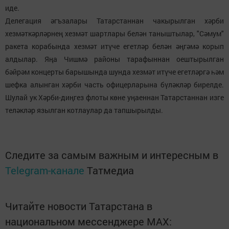
иде.
Делегация әгъзалары Татарстаннан чакырылган хәрби
хезмәткәрләрнең хезмәт шартлары белән таныштылар, "Сәмум"
ракета корабында хезмәт итүче егетләр белән әңгәмә корып
алдылар. Яңа Чишмә районы тарафыннан оештырылган
бәйрәм концерты барышында шунда хезмәт итүче егетләргә һәм
шефка алынган хәрби часть офицерларына бүләкләр бирелде.
Шулай ук Хәрби-диңгез флоты көне уңаеннан Татарстаннан изге
теләкләр язылган котлаулар да тапшырылды.
Следите за самым важным и интересным в
Telegram-канале
Татмедиа
Читайте новости Татарстана в
национальном мессенджере MАХ: