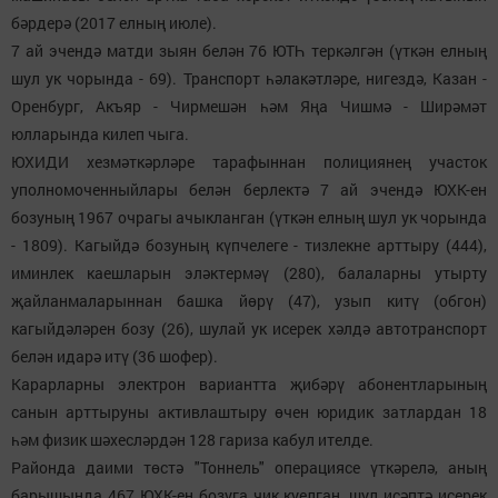
бәрдерә (2017 елның июле).
7 ай эчендә матди зыян белән 76 ЮТҺ теркәлгән (үткән елның
шул ук чорында - 69). Транспорт һәлакәтләре, нигездә, Казан -
Оренбург, Акъяр - Чирмешән һәм Яңа Чишмә - Ширәмәт
юлларында килеп чыга.
ЮХИДИ хезмәткәрләре тарафыннан полициянең участок
уполномоченныйлары белән берлектә 7 ай эчендә ЮХК-ен
бозуның 1967 очрагы ачыкланган (үткән елның шул ук чорында
- 1809). Кагыйдә бозуның күпчелеге - тизлекне арттыру (444),
иминлек каешларын эләктермәү (280), балаларны утырту
җайланмаларыннан башка йөрү (47), узып китү (обгон)
кагыйдәләрен бозу (26), шулай ук исерек хәлдә автотранспорт
белән идарә итү (36 шофер).
Карарларны электрон вариантта җибәрү абонентларының
санын арттыруны активлаштыру өчен юридик затлардан 18
һәм физик шәхесләрдән 128 гариза кабул ителде.
Районда даими төстә "Тоннель" операциясе үткәрелә, аның
барышында 467 ЮХК-ен бозуга чик куелган, шул исәптә исерек