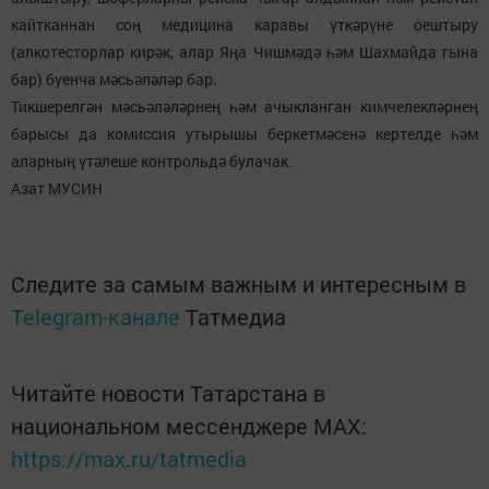
кайтканнан соң медицина каравы үткәрүне оештыру
(алкотесторлар кирәк, алар Яңа Чишмәдә һәм Шахмайда гына
бар) буенча мәсьәләләр бар.
Тикшерелгән мәсьәләләрнең һәм ачыкланган кимчелекләрнең
барысы да комиссия утырышы беркетмәсенә кертелде һәм
аларның үтәлеше контрольдә булачак.
Азат МУСИН
Следите за самым важным и интересным в
Telegram-канале
Татмедиа
Читайте новости Татарстана в
национальном мессенджере MАХ:
https://max.ru/tatmedia