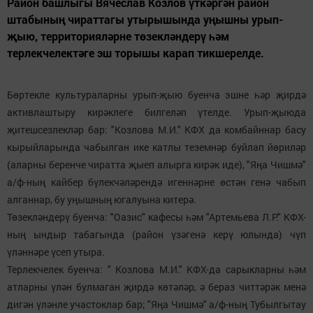
Район башлыгы Вячеслав Козлов үткәргән район
штабының чираттагы утырышында уңышны урып-
җыю, территорияләрне төзекләндерү һәм
терлекчелектәге эш торышы карап тикшерелде.
Бөртекле культураларны урып-җыю буенча эшне һәр җирдә
активлаштыру кирәклеге билгеләп үтелде. Урып-җыюда
җитешсезлекләр бар: "Козлова М.И." КФХ да комбайннар басу
кырыйларында чабылган ике катлы теземнәр буйлап йөриләр
(аларны беренче чиратта җыеп алырга кирәк иде), "Яңа Чишмә"
а/ф-ның кайбер бүлекчәләрендә игеннәрне өстән генә чабып
алганнар, бу уңышның югалуына китерә.
Төзекләндерү буенча: "Оазис" кафесы һәм "Артемьева Л.Р." КФХ-
ның ындыр табагында (район үзәгенә керү юлында) чүп
үләннәре үсеп утыра.
Терлекчелек буенча: " Козлова М.И." КФХ-да сарыкларны һәм
атларны үлән булмаган җирдә көтәләр, ә бераз читтәрәк менә
дигән үләнле участоклар бар; "Яңа Чишмә" а/ф-ның Тубылгытау