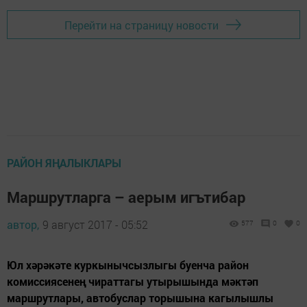
Перейти на страницу новости
РАЙОН ЯҢАЛЫКЛАРЫ
Маршрутларга – аерым игътибар
автор,
9 август 2017 - 05:52
577
0
0
Юл хәрәкәте куркынычсызлыгы буенча район
комиссиясенең чираттагы утырышында мәктәп
маршрутлары, автобуслар торышына кагылышлы