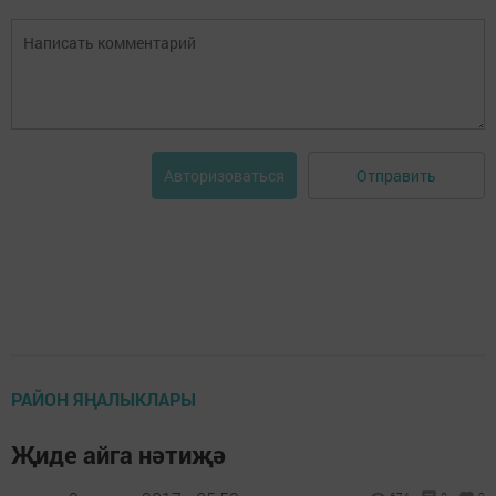
Отправить
Авторизоваться
РАЙОН ЯҢАЛЫКЛАРЫ
Җиде айга нәтиҗә