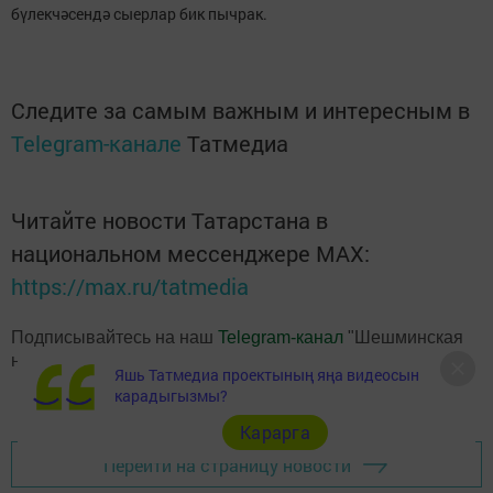
бүлекчәсендә сыерлар бик пычрак.
Следите за самым важным и интересным в
Telegram-канале
Татмедиа
Читайте новости Татарстана в
национальном мессенджере MАХ:
https://max.ru/tatmedia
Подписывайтесь на наш
Telegram-канал
"Шешминская
новь"
Яшь Татмедиа проектының яңа видеосын
карадыгызмы?
Карарга
Перейти на страницу новости