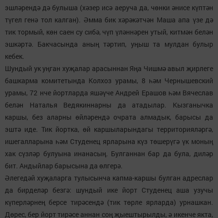
эшләрендә дә булыша (хәзер исә аеруча да, чөнки әнисе күптән
түгел генә тол калган). Әмма бик хәрәкәтчән Маша апа үзе дә
тик тормый, көн саен су сибә, чүп үләннәрен утый, китмән белән
эшкәртә. Бакчасында аның тәртип, уңыш та мулдан булыр
кебек.
Шундый ук уңган хуҗалар арасыннан Яңа Чишмә авыл җирлеге
башкарма комитетында Колхоз урамы, 8 һәм Чернышевский
урамы, 72 нче йортларда яшәүче Андрей Ерашов һәм Вячеслав
белән Наталья Ведякиннарны да атадылар. Кызганычка
каршы, без аларны өйләрендә очрата алмадык, барысы да
эштә иде. Тик йортка, өй каршыларындагы территорияләргә,
ишегалларына һәм Студенец ярларына күз төшерүгә үк моның
хак сүзләр булуына инанасың. Булганнан бар да була, диләр
бит. Андыйлар барысына да өлгерә.
Әлегедәй хуҗаларга тулысынча капма-каршы булган адреслар
да бирделәр безгә: шундый ике йорт Студенец аша узучы
күперләрнең берсе тирәсендә (тик төрле ярларда) урнашкан.
Дөрес, бер йорт тирәсе аннан соң җыештырылды, ә икенче якта,