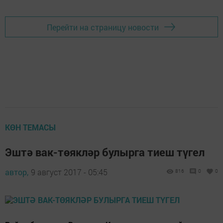
Перейти на страницу новости
КӨН ТЕМАСЫ
Эштә вак-төякләр булырга тиеш түгел
автор,
9 август 2017 - 05:45
816
0
0