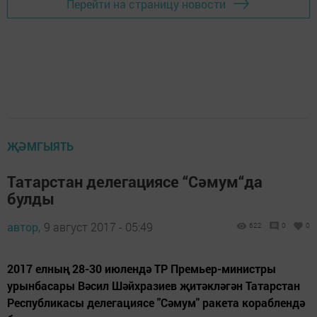
Перейти на страницу новости
ҖӘМГЫЯТЬ
Татарстан делегациясе “Сәмум“да
булды
автор,
9 август 2017 - 05:49
622
0
0
2017 елның 28-30 июлендә ТР Премьер-министры
урынбасары Вәсил Шәйхразиев җитәкләгән Татарстан
Республикасы делегациясе "Сәмум" ракета кораблендә