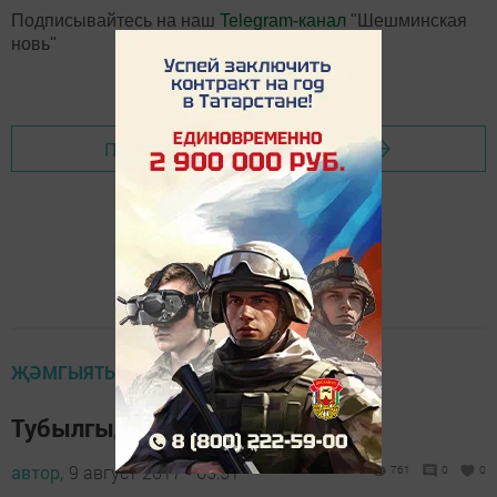
Подписывайтесь на наш
Telegram-канал
"Шешминская
новь"
Перейти на страницу новости
ҖӘМГЫЯТЬ
Тубылгыда чәй бәйрәме
автор,
9 август 2017 - 05:51
761
0
0