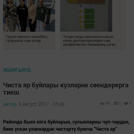
Герой гаиләсе: мәхәббәт,
Татарстанда миллионга якын
тугрылык һәм хәтер
кеше диспансеризация һәм
профилактик тикшеренү узган
ҖӘМГЫЯТЬ
Чиста яр буйлары күзләрне сөендерергә
тиеш
автор,
9 август 2017 - 05:48
691
0
0
Районда быел елга буйларын, сулыкларны чүп-чардан,
биек үскән үләннәрдән чистарту буенча "Чиста яр"