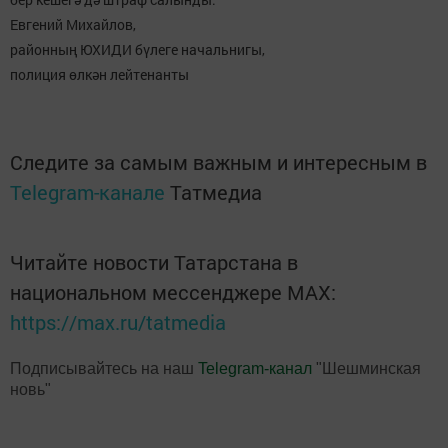
Евгений Михайлов,
районның ЮХИДИ бүлеге начальнигы,
полиция өлкән лейтенанты
Следите за самым важным и интересным в
Telegram-канале
Татмедиа
Читайте новости Татарстана в
национальном мессенджере MАХ:
https://max.ru/tatmedia
Подписывайтесь на наш
Telegram-канал
"Шешминская
новь"