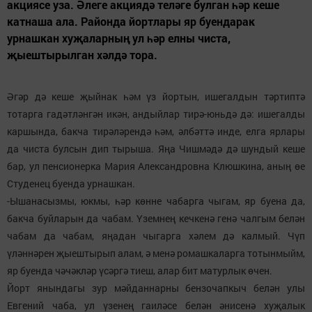
акциясе уза. Әлеге акциядә теләге булган һәр кеше
катнаша ала. Районда йортлары яр буендарак
урнашкан хуҗаларның ул һәр елны чиста,
җыештырылган хәлдә тора.
Әгәр дә кеше җыйнак һәм үз йортын, ишегалдын тәртиптә
тотарга гадәтләнгән икән, андыйлар тирә-юньдә дә: ишегалды
каршында, бакча тирәләрендә һәм, әлбәттә инде, елга ярлары
да чиста булсын дип тырыша. Яңа Чишмәдә дә шундый кеше
бар, ул пенсионерка Мария Александровна Клюшкина, аның өе
Студенец буенда урнашкан.
-Ышанасызмы, юкмы, һәр көнне чабарга чыгам, яр буена да,
бакча буйларын да чабам. Үземнең кечкенә генә чалгым белән
чабам да чабам, яңадан чыгарга хәлем дә калмый. Чүп
үләннәрен җыештырып алам, ә менә ромашкаларга тотынмыйм,
яр буенда чәчәкләр үсәргә тиеш, алар бит матурлык өчен.
Йорт янындагы зур мәйданнарны бензочапкыч белән улы
Евгений чаба, ул үзенең гаиләсе белән әнисенә хуҗалык