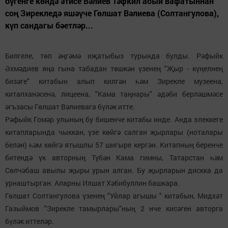
бүгенге көндә әтисе Вәлиев Тәфкил абый вафатыннан
соң Зирекледә яшәүче Гөлшат Вәлиева (Солтангулова),
күп сандагы бәетләр...
Билгеле, төп әңгәмә иҗатыбыз турында булды. Рәфыйк
Әхмәдиев яңа гына табадан төшкән үзенең "Җыр - күңелнең
бизәге" китабын алып килгән һәм Зирекле музеена,
китапханәсенә, лицеена, "Кама таңнары" әдәби берләшмәсе
әгъзасы Гөлшат Вәлиевага бүләк итте.
Рәфыйк Гомәр улының бу бишенче китабы инде. Анда элеккеге
китапларында чыккан, үзе көйгә салган җырлары (ноталары
белән) һәм көйгә ятышлы 57 шигыре кергән. Китапның беренче
битендә үк авторның Түбән Кама гимны, Татарстан һәм
Сөлчәбаш авылы җыры урын алган. Бу җырларын дискка да
урнаштырган. Аларны Илшат Хәбибуллин башкара.
Гөлшат Солтангулова үзенең "Уйлар агышы " китабын, Мидхәт
Газыймов "Зирекле тамырлары"ның 2 нче кисәген авторга
бүләк иттеләр.