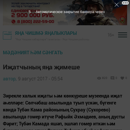
4
Автоматическое закрытие баннера через
ЯҢА ЧИШМӘ ЯҢАЛЫКЛАРЫ
16+
"Яңа Чишмә хәбәрләре" газетасы - Яңа Чишмә районы
МӘДӘНИЯТ ҺӘМ СӘНГАТЬ
Иҗатчының яңа җимеше
автор,
9 август 2017 - 05:54
820
0
0
Зирекле халык иҗаты һәм көнкүреше музеенда иҗат
әһелләре: Сөлчәбаш авылында туып үскән, бүгенге
көндә Түбән Кама районының Сухрау (Сухорево)
авылында гомер итүче Рәфыйк Әхмәдиев, аның дусты
Фәрит; Түбән Камада яшәп, эшләп гомер иткән һәм