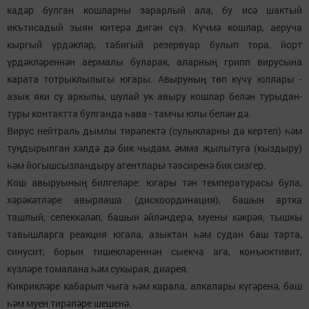
кадәр булган кошларны зарарлый ала, бу исә шактый
икътисадый зыян китерә дигән сүз. Күчмә кошлар, аеруча
кыргый үрдәкләр, табигый резервуар булып тора, йорт
үрдәкләреннән аермалы буларак, аларның грипп вирусына
карата тотрыклылыгы югары. Авыруның төп күчү юллары -
азык яки су аркылы, шулай ук авыру кошлар белән турыдан-
туры контактта булганда һава - тамчы юлы белән дә.
Вирус нейтраль дымлы тирәлектә (сулыкларны да кертеп) һәм
туңдырылган хәлдә дә бик чыдам, әмма җылытуга (кыздыру)
һәм йогышсызландыру агентлары тәэсиренә бик сизгер.
Кош авыруының билгеләре: югары тән температурасы була,
хәрәкәтләре авырлаша (дискоординация), башын артка
ташлый, селеккәләп, башын әйләндерә, муены кәкрәя, тышкы
тавышларга реакция югала, азыктан һәм судан баш тарта,
синусит, борын тишекләреннән сыекча ага, конъюктивит,
күзләре томалана һәм сукырая, диарея.
Кикрикләре кабарып чыга һәм карала, алкалары күгәренә, баш
һәм муен тирәләре шешенә.