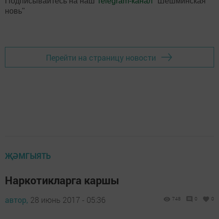
Подписывайтесь на наш
Telegram-канал
"Шешминская
новь"
Перейти на страницу новости
ҖӘМГЫЯТЬ
Наркотикларга каршы
автор,
28 июнь 2017 - 05:36
748
0
0