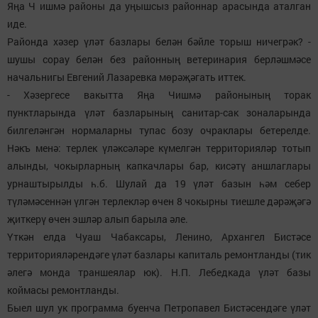
Яңа Ч ишмә районы да уңышсыз районнар арасында аталган
иде.
Районда хәзер үләт базлары белән бәйле торыш ничегрәк? -
шушы сорау белән без районның ветеринария берләшмәсе
начальнигы Евгений Лазаревка мөрәҗәгать иттек.
- Хәзергесе вакытта Яңа Чишмә районының торак
пунктларында үләт базларының санитар-сак зоналарында
билгеләнгән нормаларны тупас бозу очраклары бетерелде.
Нәкъ менә: терлек үләксәләре күмелгән территорияләр тотып
алынды, чокырларның капкачлары бар, кисәтү аншлаглары
урнаштырылды һ.б. Шулай да 19 үләт базын һәм себер
түләмәсеннән үлгән терлекләр өчен 8 чокырны тиешле дәрәҗәгә
җиткерү өчен эшләр алып барыла әле.
Үткән елда Чуаш Чабаксары, Ленино, Архангел Бистәсе
территорияләрендәге үләт базлары капиталь ремонтланды (тик
әлегә монда траншеялар юк). Н.П. Лебедкада үләт базы
коймасы ремонтланды.
Быел шул ук программа буенча Петропавел Бистәсендәге үләт