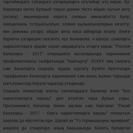
тәртибендәге түбәндәге үзгәрешләргә игътибар итү кирәк. Бу:
бернинди нигез булмый торып даими төстә өйдән чыгып китү
(югалу); якыннарына карата салкын мөнәсәбәттә булу;
эмоциональ тотрыксызлык; элекке кызыксынуларын югалту;
көн режимы үзгәрү; өйдән акча яисә әйберләр югалу. Әлеге
берничә үзгәрешне сизсәгез, күз йоммаска, ә махсус үзәкләргә
наркологларга ярдәм сорап мөрәҗәгать итәргә кирәк. "Россия
балалары - 2017" операциясе кысаларында наркомания
профилактикасы сыйфатында "Кайгырту" ХСХКҮ нең гаиләгә
һәм балаларга социаль ярдәм күрсәтү бүлеге белгечләре
тарафыннан балаларга наркомания һәм аның зыяны турында
мәгълүматлар бирүче чаралар үткәрелде.
Социаль хезмәтләр алучы гаиләләрдәге балалар өчен "Без
наркотикларга каршы" дип аталган чара булып узды.
Программага балалар белән әңгәмә һәм бергәләп "Рәсәй
балалары - 2017 - бергә наркотикларга каршы" плакатын
әзерләү дә кертелгән иде. Шулай ук "Үз тормышыңны җимермә"
акциясе дә үткәрелде, аның барышында балигъ булмаган