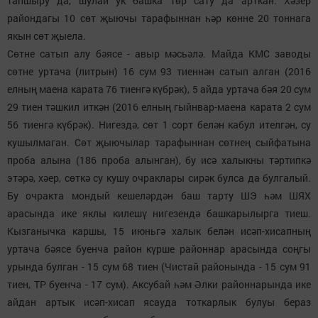
тапшыру да, шулай ук башка төр сату да арткан. Хәзер
райондагы 10 сөт җыючы тарафыннан һәр көнне 20 тоннага
якын сөт җыела.
Сөтне сатып алу бәясе - авыр мәсьәлә. Майда КМС заводы
сөтне уртача (литрын) 16 сум 93 тиеннән сатып алган (2016
елның маена карата 76 тиенгә күбрәк), 5 айда уртача бәя 20 сум
29 тиен тәшкил иткән (2016 елның гыйнвар-маена карата 2 сум
56 тиенгә күбрәк). Нигездә, сөт 1 сорт белән кабул ителгән, су
кушылмаган. Сөт җыючылар тарафыннан сөтнең сыйфатына
проба алына (186 проба алынган), бу исә халыкны тәртипкә
этәрә, хәер, сөткә су кушу очраклары сирәк булса да булгалый.
Бу очракта мондый кешеләрдән баш тарту ШЭ һәм ШЯХ
арасында ике яклы килешү нигезендә башкарылырга тиеш.
Кызганычка каршы, 15 июньгә халык белән исәп-хисапның
уртача бәясе буенча район күрше районнар арасында соңгы
урында булган - 15 сум 68 тиен (Чистай районында - 15 сум 91
тиен, ТР буенча - 17 сум). Аксубай һәм Әлки районнарында ике
айдан артык исәп-хисап ясауда тоткарлык булуы бераз