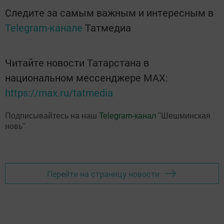
Следите за самым важным и интересным в
Telegram-канале
Татмедиа
Читайте новости Татарстана в
национальном мессенджере MАХ:
https://max.ru/tatmedia
Подписывайтесь на наш
Telegram-канал
"Шешминская
новь"
Перейти на страницу новости