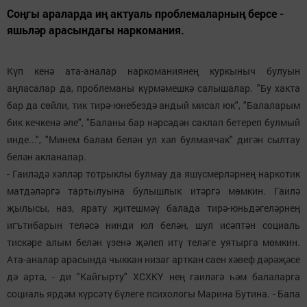
Соңгы араларда иң актуаль проблемаларның берсе -
яшьләр арасындагы наркомания.
Күп кенә ата-аналар наркоманиянең куркыныч булуын
аңласалар да, проблеманы күрмәмешкә салышалар. "Бу хакта
бар да сөйли, тик тирә-юнебездә андый мисал юк", "Балаларым
бик кечкенә әле", "Баланы бар нәрсәдән саклап бетереп булмый
инде...", "Минем балам белән ул хәл булмаячак" дигән сылтау
белән акланалар.
- Гаиләдә хәлләр тотрыклы булмау да яшүсмерләрнең наркотик
матдәләргә тартылуына булышлык итәргә мөмкин. Гаилә
җылысы, наз, ярату җитешмәү балада тирә-юньдәгеләрнең
игътибарын теләсә нинди юл белән, шул исәптән социаль
тискәре алым белән үзенә җәлеп итү теләге уятырга мөмкин.
Ата-аналар арасында чыккан низаг арткан саен хәвеф дәрәҗәсе
дә арта, - ди "Кайгырту" ХСХКҮ нең гаиләгә һәм балаларга
социаль ярдәм күрсәтү бүлеге психологы Марина Бутина. - Бала