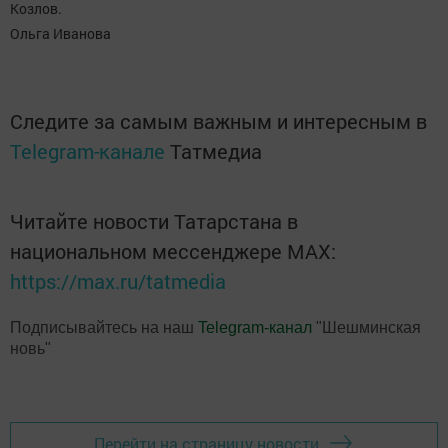
Козлов.
Ольга Иванова
Следите за самым важным и интересным в
Telegram-канале
Татмедиа
Читайте новости Татарстана в
национальном мессенджере MАХ:
https://max.ru/tatmedia
Подписывайтесь на наш
Telegram-канал
"Шешминская
новь"
Перейти на страницу новости