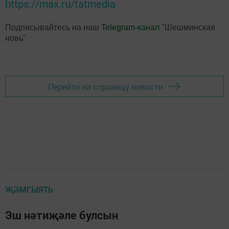
https://max.ru/tatmedia
Подписывайтесь на наш
Telegram-канал
"Шешминская
новь"
Перейти на страницу новости
ҖӘМГЫЯТЬ
Эш нәтиҗәле булсын