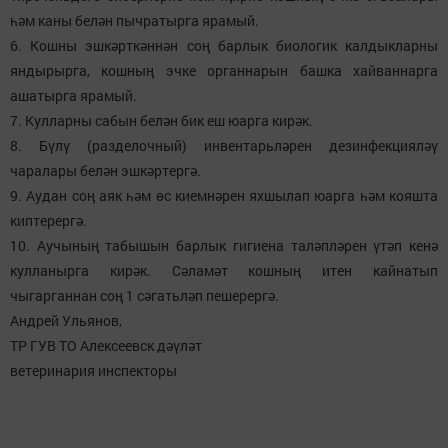
һәм каны белән пычратырга ярамый.
6. Кошны эшкәрткәннән соң барлык биологик калдыкларны
яндырырга, кошның эчке органнарын башка хайваннарга
ашатырга ярамый.
7. Кулларны сабын белән бик еш юарга кирәк.
8. Бүлү (разделочный) инвентарьләрен дезинфекцияләү
чаралары белән эшкәртергә.
9. Аудан соң аяк һәм өс киемнәрен яхшылап юарга һәм кояшта
киптерергә.
10. Аучының табышын барлык гигиена таләпләрен үтәп кенә
кулланырга кирәк. Сәламәт кошның итен кайнатып
чыгарганнан соң 1 сәгатьләп пешерергә.
Андрей Ульянов,
ТР ГУВ ТО Алексеевск дәүләт
ветеринария инспекторы