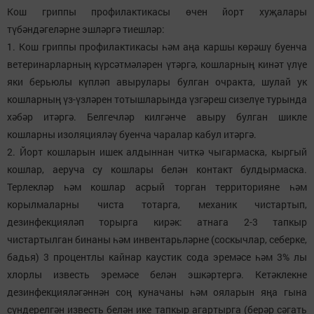
Кош гриппы профилактикасы өчен йорт хуҗалары
түбәндәгеләрне эшләргә тиешләр:
1. Кош гриппы профилактикасы һәм аңа каршы көрәшү буенча
ветеринарларның күрсәтмәләрен үтәргә, кошларның кинәт үлүе
яки берьюлы күпләп авырулары булган очракта, шулай ук
кошларның үз-үзләрен тотышларында үзгәреш сизелүе турында
хәбәр итәргә. Белгечләр килгәнче авыру булган шикле
кошларны изоляцияләү буенча чаралар кабул итәргә.
2. Йорт кошларын ишек алдыннан читкә чыгармаска, кыргый
кошлар, аеруча су кошлары белән контакт булдырмаска.
Терлекләр һәм кошлар асрый торган территорияне һәм
корылмаларны чиста тотарга, механик чистартып,
дезинфекцияләп торырга кирәк: атнага 2-3 тапкыр
чистартылган бинаны һәм инвентарьләрне (соскычлар, себерке,
бадья) 3 процентлы кайнар каустик сода эремәсе һәм 3% лы
хлорлы известь эремәсе белән эшкәртергә. Кетәклекне
дезинфекцияләгәннән соң куначаны һәм ояларын яңа гына
сүндерелгән известь белән ике тапкыр агартырга (берәр сәгать