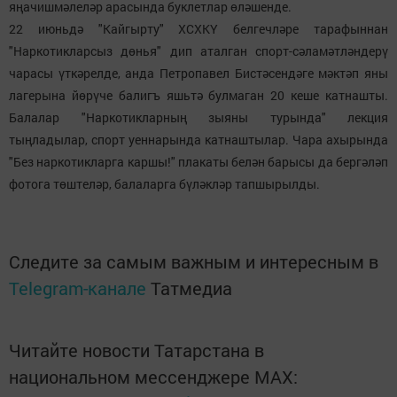
яңачишмәлеләр арасында буклетлар өләшенде.
22 июньдә "Кайгырту" ХСХКҮ белгечләре тарафыннан
"Наркотикларсыз дөнья" дип аталган спорт-сәламәтләндерү
чарасы үткәрелде, анда Петропавел Бистәсендәге мәктәп яны
лагерына йөрүче балигъ яшьтә булмаган 20 кеше катнашты.
Балалар "Наркотикларның зыяны турында" лекция
тыңладылар, спорт уеннарында катнаштылар. Чара ахырында
"Без наркотикларга каршы!" плакаты белән барысы да бергәләп
фотога төштеләр, балаларга бүләкләр тапшырылды.
Следите за самым важным и интересным в
Telegram-канале
Татмедиа
Читайте новости Татарстана в
национальном мессенджере MАХ: