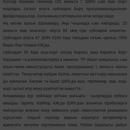
Күпләр башмак таналар (20 июньгә 7 ШЯХ) һәм яшь йорт
кошлары сатып алуга субсидия бирү программаларыннан
файдаландылар. Халыкның счетларына акча килде инде.
Иң актив халык Шахмайда, Яңа Чишмәдә һәм Акбүредә. 20
июньгә яшь кош-корт алуга 94 мең сум субсидия алынган.
Субсидия алуга 47 ШЯХ 5260 баш тәкъдим иткән, шуның 1900
башы Яңа Чишмә АҖ-дә.
Субсидия 50 баш кош-корт алсаң бирелә, аны берничә йорт
берләшеп тә рәсмиләштерергә мөмкин. ТР Авыл хуҗалыгы һәм
азык-төлек министрлыгы быел программаны 1 июльгә чаклы
озайтты. Теләүчеләр күбрәк булса, лимитны арттыру мәсьәләсе
дә куелачак. Бигрәк тә быел ШЯХ-да яшь терлекләр, яшь кош-
корт сатып алу кимү күзәтелгән вакытта.
Киңәшмәдә зур сөйләшү уяткан мәсьәлә - сыерларда лейкоз
авыруы таралу. Кайбер АҖ-дә ШЯХ-дан алынган пробаларга
лаборатор анализ ясау лейкозга уңай гематология реакциясе
күрсәткән. Андый маллар аерым асралуга күчерелергә,
җәмәгать көтүенә кертелмәскә тиеш. Район башлыгы район