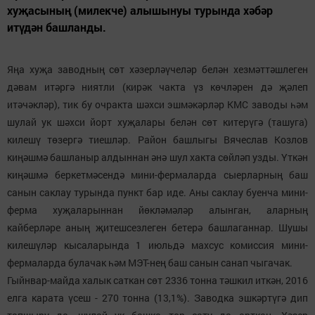
хуҗасының (милекче) алышынуы турында хәбәр
итүдән башланды.
Яңа хуҗа заводның сөт хәзерләүчеләр белән хезмәттәшлеген
дәвам итәргә ниятли (кирәк чакта үз көчләрен дә җәлеп
итәчәкләр), тик бу очракта шәхси эшмәкәрләр КМС заводы һәм
шулай ук шәхси йорт хуҗалары белән сөт китерүгә (ташуга)
килешү төзергә тиешләр. Район башлыгы Вячеслав Козлов
киңәшмә башланыр алдыннан әнә шул хакта сөйләп узды. Үткән
киңәшмә беркетмәсендә мини-фермаларда сыерларның баш
санын саклау турында пункт бар иде. Аны саклау буенча мини-
ферма хуҗаларыннан йөкләмәләр алынган, аларның
кайберләре аның җитешсезлеген бетерә башлаганнар. Шушы
килешүләр кысаларында 1 июльдә махсус комиссия мини-
фермаларда булачак һәм МЭТ-нең баш санын санап чыгачак.
Гыйнвар-майда халык саткан сөт 2336 тонна тәшкил иткән, 2016
елга карата үсеш - 270 тонна (13,1%). Заводка эшкәртүгә дип