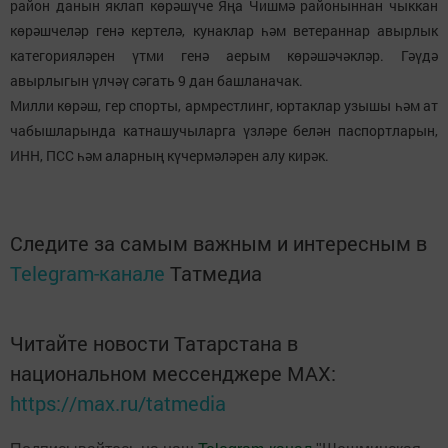
район данын яклап көрәшүче Яңа Чишмә районыннан чыккан
көрәшчеләр генә кертелә, кунаклар һәм ветераннар авырлык
категорияләрен үтми генә аерым көрәшәчәкләр. Гәүдә
авырлыгын үлчәү сәгать 9 дан башланачак.
Милли көрәш, гер спорты, армрестлинг, юртаклар узышы һәм ат
чабышларында катнашучыларга үзләре белән паспортларын,
ИНН, ПСС һәм аларның күчермәләрен алу кирәк.
Следите за самым важным и интересным в
Telegram-канале
Татмедиа
Читайте новости Татарстана в
национальном мессенджере MАХ:
https://max.ru/tatmedia