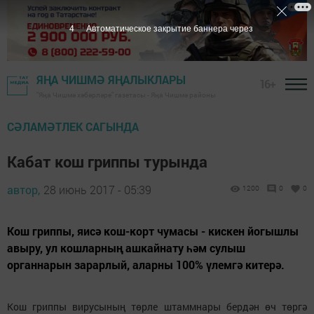
3
Автоматическое закрытие баннера через
ЯҢА ЧИШМӘ ЯҢАЛЫКЛАРЫ
16+
"Яңа Чишмә хәбәрләре" газетасы - Яңа Чишмә районы
СӘЛАМӘТЛЕК САГЫНДА
Кабат кош гриппы турында
автор,
28 июнь 2017 - 05:39
1200
0
0
Кош гриппы, яисә кош-корт чумасы - кискен йогышлы
авыру, ул кошларның ашкайнату һәм сулыш
органнарын зарарлый, аларны 100% үлемгә китерә.
Кош гриппы вирусының төрле штаммнары бердән өч төргә