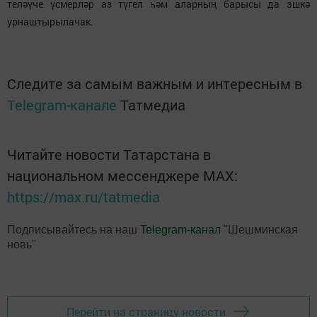
теләүче үсмерләр аз түгел һәм аларның барысы да эшкә
урнаштырылачак.
Следите за самым важным и интересным в
Telegram-канале
Татмедиа
Читайте новости Татарстана в
национальном мессенджере MАХ:
https://max.ru/tatmedia
Подписывайтесь на наш
Telegram-канал
"Шешминская
новь"
Перейти на страницу новости