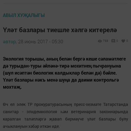
АВЫЛ ХУҖАЛЫГЫ
Үләт базлары тиешле хәлгә китерелә
автор,
28 июнь 2017 - 05:30
788
0
0
Экология торышы, аның белән бергә кеше сәламәтлеге
дә турыдан-туры әйләнә-тирә мохитнең пычрануына
(шул исәптән биологик калдыклар белән дә) бәйле.
Үләт базлары нәкъ менә шуңа да даими контрольгә
мохтаҗ.
Өч ел элек ТР прокуратурасының пресс-хезмәте Татарстанда
санитар - эпидемиология һәм ветеринария законнарында
каралган таләпләргә җавап бирмәүче үләт базлары булу
ачыклануын хәбәр иткән иде.