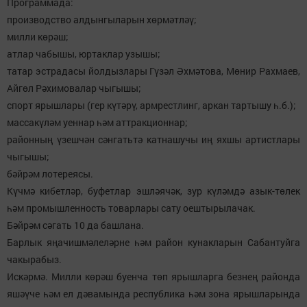
Программада:
производство алдынгыларын хөрмәтләү;
милли көрәш;
атлар чабышы, юртаклар узышы;
татар эстрадасы йолдызлары Гүзәл Әхмәтова, Мөнир Рахмаев,
Айгөл Рәхимовалар чыгышы;
спорт ярышлары (гер күтәрү, армрестлинг, аркан тартышу һ.б.);
массакүләм уеннар һәм аттракционнар;
районның үзешчән сәнгатьтә катнашучы иң яхшы артистлары
чыгышы;
бәйрәм лотереясы.
Күчмә кибетләр, буфетлар эшләячәк, зур күләмдә азык-төлек
һәм промышленность товарлары сату оештырылачак.
Бәйрәм сәгать 10 да башлана.
Барлык яңачишмәлеләрне һәм район кунакларын Сабантуйга
чакырабыз.
Искәрмә. Милли көрәш буенча төп ярышларга безнең районда
яшәүче һәм ел дәвамында республика һәм зона ярышларында