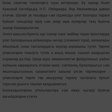
базы санитар таләпләргә туры китерелде. Бу эшләр быел
Красный Октябрьдә, Н.П. Лебедкада, Яңа Иванаевода дәвам
итәчәк. Шулай ук Акъярда һәм Әдәмсәдә үләт базлары тирәсе
буйлап чокырлар казу һәм алар аша күперләр төзү буенча
эшләр башкарылачак.
Әлеге мәсьәлә буенча зур эшләр тора: кайбер торак пунктларда
үләт базларының коймалары начар (селкенеп тора), капкалары
ябылмый, элмә такталардагы язулар аңлаешлы түгел. Терлек
үләксәләрен чокырга түгел, ә аның янына ташлап калдырган
очраклар да бар. Шуңа күрә, мөмкинлектән файдаланып, район
халкына мөрәҗәгать итәсем килә: үзегезнең, балаларыгыз һәм
якыннарыгызның сәламәтлеге хакына үлгән терлекләрне -
үләксәләрне төрле төр авырулар таралу чыганагы булып
торачак урынга ташлап калдырмагыз.
Биокалдыкларны утильләштерү һәм юкка чыгару буенча
кагыйдәләрне үтәгез.