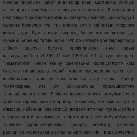
акчасы хисабына кабат анализлар ясап, ШЯХ-дагы барлык
сыерларны тагын бер кат тикшерүне тәкъдим итте. Ветеринария
берләшмәсе җитәкчесе Евгений Лазарев, лейкозлы сыерлардан
сәламәт бозаулар туа, тик аларга сөтне кайнатып эчерергә
кирәк, диде. Буаз авыру сыерның бозаулаганын көтсәң дә,
сыерны барыбер тапшырасы. "РФ дә мөгезле эре терлекләрдә
лейкоз авыруы буенча профилактика һәм көрәш
кагыйдәләре"нә (№ 359, 11 май 1999 ел. 5,1 п.) туры китереп,
"Гематология белән авыру сыерларны изоляцияләргә һәм
сугымга тапшырырга кирәк". Авыру сыерларның сөтен сөт
комбинатына тапшыру һәм халыкка сату тыела. Авыру
терлекләрнең ите ит комбинатына промэшкәртүгә
тапшырылырга тиеш. - Лейкоз авыруы таралуга юл куймас өчен
халыкка терлекләрне ветеринар тикшеренү үткәрмичә сатып
алмаска. Районнан һәм республикадан читтә мал-туарны район
ветеринария берләшмәсе ул территориядә лейкоз булу-булмау
турында сорашып-белешкәч (запрос ясалгач), иминлек
расланган очракта гына сатып алырга мөмкин, - диде Вячеслав