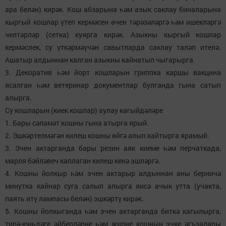
ара белән) кирәк. Кош абзарына һәм азык саклау биналарына
кыргый кошлар үтеп кермәсен өчен тәрәзәләргә һәм ишекләргә
челтәрләр (сетка) куярга кирәк. Азыкны кыргый кошлар
кермәслек, су үткәрмәүчән савытларда саклау таләп ителә.
Ашатыр алдыннан калган азыкны кайнатып чыгарырга.
3. Декоратив һәм йорт кошларын гриппка каршы вакцина
ясалган һәм ветеринар документлар булганда гына сатып
алырга.
Су кошларын (киек кошлар) аулау кагыйдәләре
1. Бары сәламәт кошны гына атырга ярый.
2. Эшкәртелмәгән килеш кошны өйгә алып кайтырга ярамый.
3. Эчен актарганда бары резин аяк киеме һәм перчаткада,
марля бәйләвеч каплаган килеш кенә эшләргә.
4. Кошны йолкыр һәм эчен актарыр алдыннан аны берничә
минутка кайнар суга салып алырга яисә ачык утта (учакта,
паять итү лампасы белән) эшкәртү кирәк.
5. Кошны йолкыганда һәм эчен актарганда биткә кагылырга,
тирә-юньдәге әйберләрне һәм җирне кошның эчке әгъзалары