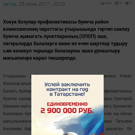
автор,
28 июнь 2017 - 05:33
685
0
0
Хокук бозулар профилактикасы буенча район
комиссиясенең чираттагы утырышында тәртип саклау
буенча җәмәгать пунктларының (ОПОП) эше,
лагерьларда балаларга имин ял өчен шартлар тудыру
һәм каникул чорында балаларны эшкә урнаштыру
мәсьәләләре карап тикшерелде.
Утырышны район башкарма комитеты җитәкчесе Ринат
Фәсахов алып барды.
Балигъ булмаганнар арасында хокук бозулар профилактикасы
буенча эшләр турында ЭЭБ начальнигы урынбасары Григорий
Шишкин мәгълүмат бирде. Хәзергесе вакытта балигъ булмаган
балалары булган уңышсыз гаиләләрдә профилактик эш белән
шөгыльләнүче белгеч - ПДН өлкән инспекторы Татьяна
Киселева бар, гаиләләр даими күзәтү астына алынган. Ел