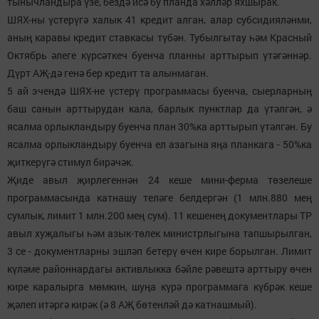
тынычландыра үзе, бездә исә бу планда хәлләр яхшырак.
ШЯХ-ны үстерүгә халык 41 кредит алган, алар субсидияләнми,
аның каравы кредит ставкасы түбән. Тубылгытау һәм Красный
Октябрь әлеге күрсәткеч буенча планны арттырып үтәгәннәр.
Дүрт АҖ-дә генә бер кредит та алынмаган.
5 ай эчендә ШЯХ-не үстерү программасы буенча, сыерларның
баш санын арттырудан кала, барлык пунктлар да үтәлгән, ә
ясалма орлыкландыру буенча план 30%ка арттырып үтәлгән. Бу
ясалма орлыкландыру буенча ел азагына яңа планкага - 50%ка
җиткерүгә стимул бирәчәк.
Җиде авыл җирлегеннән 24 кеше мини-ферма төзелеше
программасында катнашу теләге белдергән (1 млн.880 мең
сумлык, лимит 1 млн.200 мең сум). 11 кешенең документлары ТР
авыл хуҗалыгы һәм азык-төлек министрлыгына тапшырылган,
3 се - документларны эшләп бетерү өчен кире борылган. Лимит
күләме районнардагы активлыкка бәйле рәвештә арттыру өчен
кире каралырга мөмкин, шуңа күрә программага күбрәк кеше
җәлеп итәргә кирәк (ә 8 АҖ бөтенләй дә катнашмый).