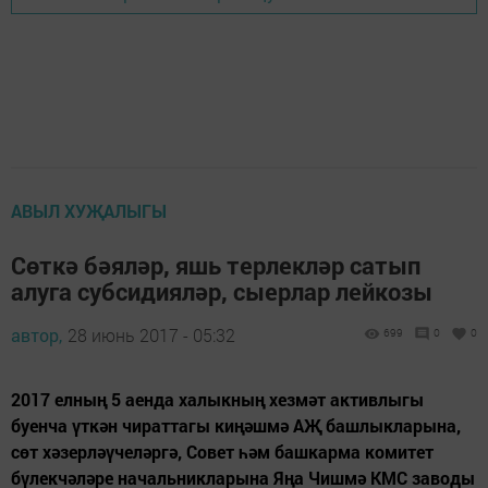
АВЫЛ ХУҖАЛЫГЫ
Сөткә бәяләр, яшь терлекләр сатып
алуга субсидияләр, сыерлар лейкозы
автор,
28 июнь 2017 - 05:32
699
0
0
2017 елның 5 аенда халыкның хезмәт активлыгы
буенча үткән чираттагы киңәшмә АҖ башлыкларына,
сөт хәзерләүчеләргә, Совет һәм башкарма комитет
бүлекчәләре начальникларына Яңа Чишмә КМС заводы