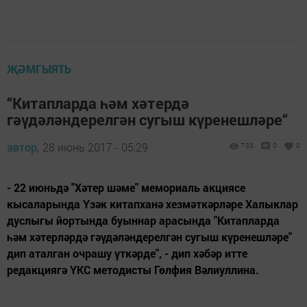
ҖӘМГЫЯТЬ
“Китапларда һәм хәтердә
гәүдәләндерелгән сугыш күренешләре“
автор,
28 июнь 2017 - 05:29
733
0
0
- 22 июньдә "Хәтер шәме" мемориаль акциясе
кысаларында Үзәк китапханә хезмәткәрләре Халыклар
дуслыгы йортында буыннар арасында "Китапларда
һәм хәтерләрдә гәүдәләндерелгән сугыш күренешләре"
дип аталган очрашу үткәрде", - дип хәбәр итте
редакциягә ҮКС методисты Гөлфия Вәлиуллина.