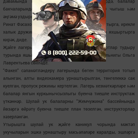
дәвамында инспектор тарафыннан мәктәпләрдә, балалар
бакчаларында, мәктәп яны лагерьларында 80 чыгыш һәм
әңгәмә уздырылган.
Ринат Фәсахов, район үзәгендә ОПОП эшен яңартырга, ирекле
халык дружиналары эшен җанландырырга һәм яхшыртырга
кирәк, диде.
Җәйге лагерьларда балаларга ял итү өчен шартлар тудыру
турында яшьләр эшләре һәм спорт бүлеге начальнигы Ольга
Лаврентьева сөйләде.
"Факел" сәламәтләндерү лагерында бөтен территория тотып
алынган, алты видеокамера урнаштырылган, төнгелеккә сак
куелган, пропуск режимы кертелгән. Лагерь хезмәткәрләре һәм
балалар янгын куркынычсызлыгы буенча тиешле инструктаж
үткәннәр. Шулай ук балаларны "Жемчужина" бассейнында
йөзәргә өйрәтү буенча тиешле план төзелгән, инструкторлар
хәзерләнгән.
Утырышта шулай ук җәйге каникул чорында мәктәп
укучыларын эшкә урнаштыру мәсьәләләре каралды, эшләргә