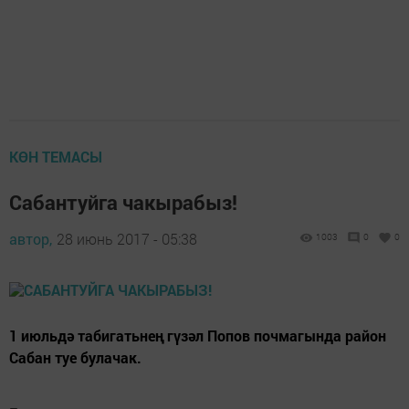
КӨН ТЕМАСЫ
Сабантуйга чакырабыз!
автор,
28 июнь 2017 - 05:38
1003
0
0
1 июльдә табигатьнең гүзәл Попов почмагында район
Сабан туе булачак.