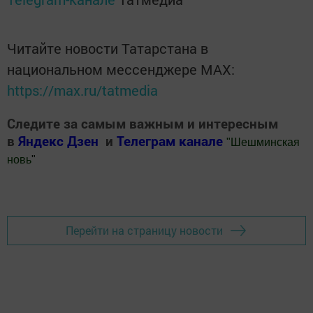
Читайте новости Татарстана в
национальном мессенджере MАХ:
https://max.ru/tatmedia
Следите за самым важным и интересным
в
Яндекс Дзен
и
Телеграм канале
"
Шешминская
новь
"
Добавить Шешминскую новь в Яндекс.Новости
Перейти на страницу новости