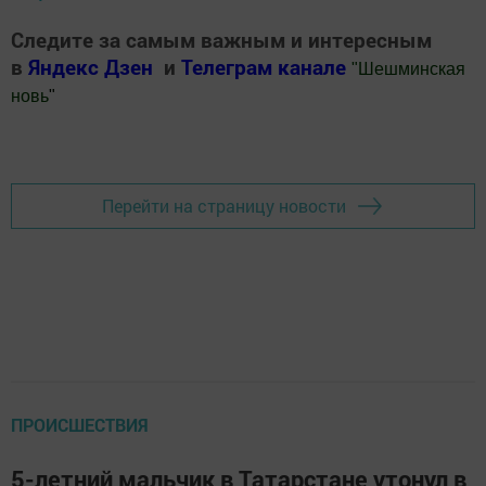
Следите за самым важным и интересным
в
Яндекс Дзен
и
Телеграм канале
"
Шешминская
новь
"
Добавить Шешминскую новь в Яндекс.Новости
Перейти на страницу новости
ПРОИСШЕСТВИЯ
5-летний мальчик в Татарстане утонул в