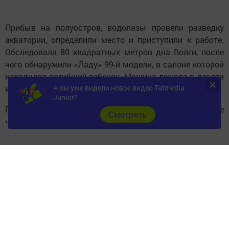
Прибыв на полуостров, водолазы провели разведку
акватории, определили место и приступили к работе.
Обследовали 80 квадратных метров дна Волги, после
чего обнаружили «Ладу» 99-й модели, в салоне которой
находился погибший ребенок. Машина лежала в десяти
А вы уже видели новое видео Tatmedia
метрах от берега.
Junior?
Погибшего малыша подняли на поверхность, после
Cмотреть
чего из реки достали машину.
Следите за самым важным и интересным в
Telegram-канале
Татмедиа
Читайте новости Татарстана в