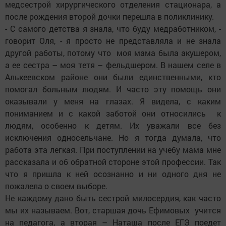
медсестрой хирургического отделения стационара, а
после рождения второй дочки перешла в поликлинику.
- С самого детства я знала, что буду медработником, -
говорит Оля, - я просто не представляла и не знала
другой работы, потому что моя мама была акушером,
а ее сестра – моя тетя – фельдшером. В нашем селе в
Алькеевском районе они были единственными, кто
помогал больным людям. И часто эту помощь они
оказывали у меня на глазах. Я видела, с каким
пониманием и с какой заботой они относились к
людям, особенно к детям. Их уважали все без
исключения односельчане. Но я тогда думала, что
работа эта легкая. При поступлении на учебу мама мне
рассказала и об обратной стороне этой профессии. Так
что я пришла к ней осознанно и ни одного дня не
пожалела о своем выборе.
Не каждому дано быть сестрой милосердия, как часто
мы их называем. Вот, старшая дочь Ефимовых учится
на педагога, а вторая – Наташа после ЕГЭ поедет