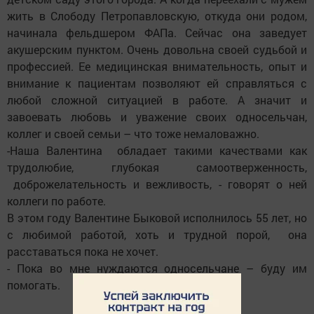
жить в Слободу Петропавловскую, откуда они родом,
начинала фельдшером ФАПа. Сейчас она заведует
акушерским пунктом. Очень довольна своей судьбой и
профессией. Ее медицинская внимательность, опыт и
внимание к пациентам позволяют ей справляться с
любой сложной ситуацией в работе. А значит и
завоевать любовь и уважение своих односельчан,
коллег и своей семьи – что тоже немаловажно.
-Наша Валентина обладает такими качествами как
трудолюбие, глубокая самоотверженность,
доброжелательность и вежливость, - говорят о ней
коллеги по работе.
В этом году Валентине Быковой исполнилось 55 лет, но
с любимой работой, хоть и трудной порой, она
расставаться пока не хочет.
- Пока во мне нуждаются односельчане – буду им
помогать.