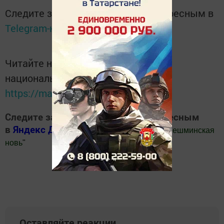
Следите за самым важным и интересным в
Telegram-канале
Татмедиа
Читайте новости Татарстана в
национальном мессенджере MАХ:
https://max.ru/tatmedia
Следите за самым важным и интересным
в
Яндекс Дзен
и
Телеграм канале
"
Шешминская
новь
"
Добавить Шешминскую новь в Яндекс.Новости
Оставляйте реакции