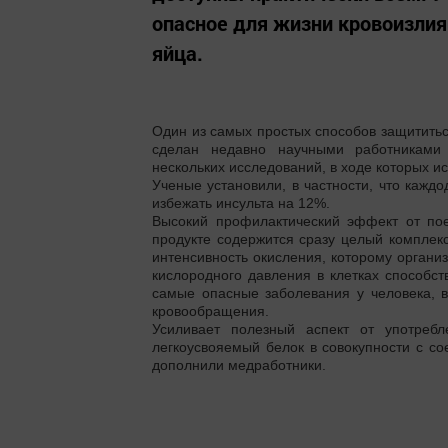
опасное для жизни кровоизли
яйца.
Один из самых простых способов защититься
сделан недавно научными работниками 
нескольких исследований, в ходе которых и
Ученые установили, в частности, что кажд
избежать инсульта на 12%.
Высокий профилактический эффект от пое
продукте содержится сразу целый комплек
интенсивность окисления, которому органи
кислородного давления в клетках способс
самые опасные заболевания у человека, 
кровообращения.
Усиливает полезный аспект от употреб
легкоусвояемый белок в совокупности с с
дополнили медработники.