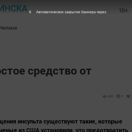
ИНСКА
16+
5
Автоматическое закрытие баннера через
Реклама
стое средство от
998
0
щения инсульта существуют такие, которые
ченые из США установили, что предотвратить