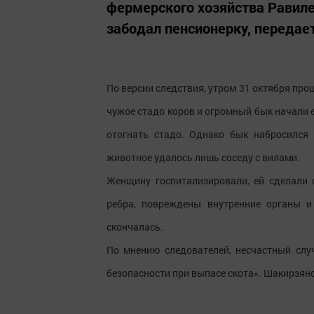
фермерского хозяйства Равил
забодал пенсионерку, передае
По версии следствия, утром 31 октября про
чужое стадо коров и огромный бык начали е
отогнать стадо. Однако бык набросился 
животное удалось лишь соседу с вилами.
Женщину госпитализировали, ей сделали
ребра, повреждены внутренние органы и
скончалась.
По мнению следователей, несчастный слу
безопасности при выпасе скота». Шакирзян