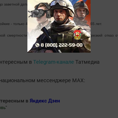
до заветной даты 60 процентов.
кие - только 40 процентов из них не доживали до 65 лет.
кой смертности среди трезвенников стал именно резкий отказ о
интересным в
Telegram-канале
Татмедиа
в национальном мессенджере MАХ:
нтересным в
Яндекс Дзен
овь
"
.Новости