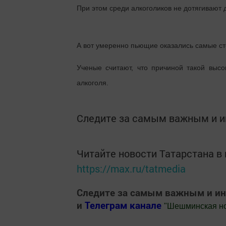
При этом среди алкоголиков не дотягивают 
А вот умеренно пьющие оказались самые стой
Ученые считают, что причиной такой высо
алкоголя.
Следите за самым важным и 
Читайте новости Татарстана 
https://max.ru/tatmedia
Следите за самым важным и и
и
Телеграм канале
"
Шешминская н
Добавить Шешминскую новь в Яндекс