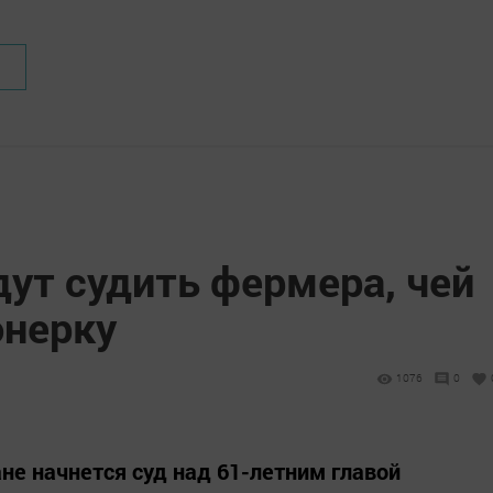
дут судить фермера, чей
онерку
1076
0
не начнется суд над 61-летним главой