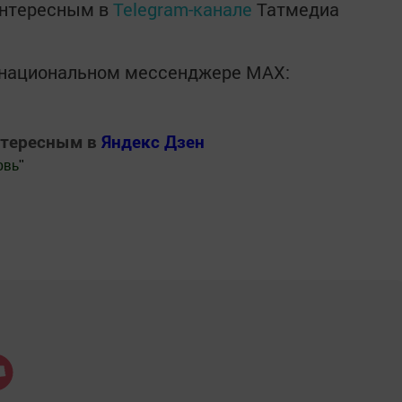
интересным в
Telegram-канале
Татмедиа
в национальном мессенджере MАХ:
нтересным в
Яндекс Дзен
овь
"
.Новости