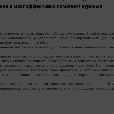
яние в мозг эффективно помогают куриные
 от инсульта - есть яйца, хотя бы одному в день. Такой вывод бы
из Мичиганского университета, проанализировавшими данны
спытуемые ели куриные яйца.
одневное употребление всего одного яйца в день увеличивает шан
дания куриных яиц исследователи связывают с тем, что в это
с антиоксидантных веществ. Благодаря этим веществам снижаетс
зм постоянно подвергается в силу различных факторов. Понижени
твует купированию воспалительных процессов, с которыми связан
в том числе ишемическая болезнь сердца и нарушения мозговог
ления яиц то, что с ними организм получает полноценный 
оединениями, которые благотворно влияют на сосуды и капилляры