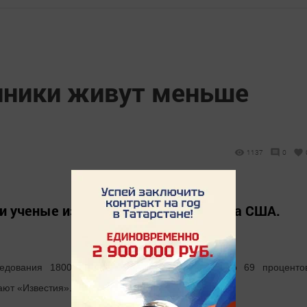
нники живут меньше
1137
0
ученые из Техасского университета США.
едования 1800 человек, было установлено, что 69 проценто
ают «Известия».