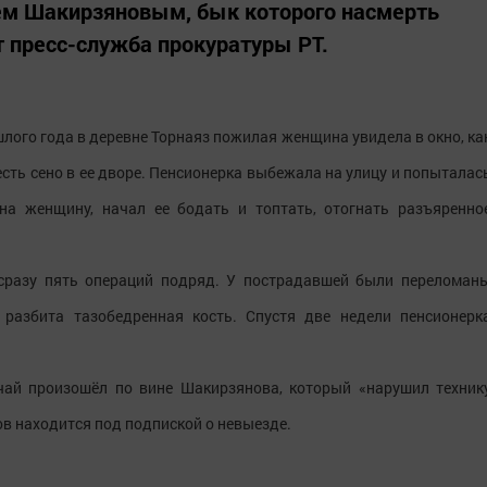
ем Шакирзяновым, бык которого насмерть
т пресс-служба прокуратуры РТ.
шлого года в деревне Торнаяз пожилая женщина увидела в окно, ка
сть сено в ее дворе. Пенсионерка выбежала на улицу и попыталас
на женщину, начал ее бодать и топтать, отогнать разъяренно
 сразу пять операций подряд. У пострадавшей были переломан
 разбита тазобедренная кость. Спустя две недели пенсионерк
чай произошёл по вине Шакирзянова, который «нарушил техник
ов находится под подпиской о невыезде.