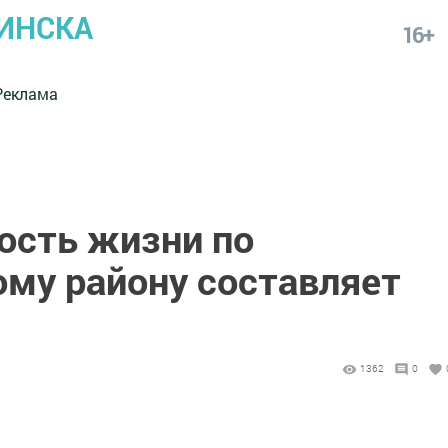
ИНСКА
16+
Реклама
ость жизни по
у району составляет
1362
0