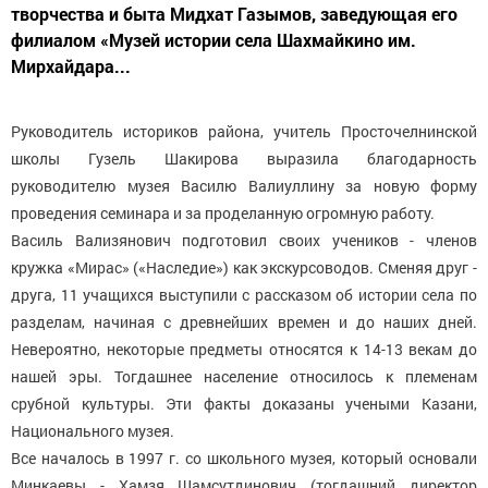
творчества и быта Мидхат Газымов, заведующая его
филиалом «Музей истории села Шахмайкино им.
Мирхайдара...
Руководитель историков района, учитель Просточелнинской
школы Гузель Шакирова выразила благодарность
руководителю музея Василю Валиуллину за новую форму
проведения семинара и за проделанную огромную работу.
Василь Вализянович подготовил своих учеников - членов
кружка «Мирас» («Наследие») как экскурсоводов. Сменяя друг -
друга, 11 учащихся выступили с рассказом об истории села по
разделам, начиная с древнейших времен и до наших дней.
Невероятно, некоторые предметы относятся к 14-13 векам до
нашей эры. Тогдашнее население относилось к племенам
срубной культуры. Эти факты доказаны учеными Казани,
Национального музея.
Все началось в 1997 г. со школьного музея, который основали
Минкаевы - Хамзя Шамсутдинович (тогдашний директор