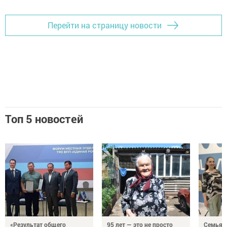
Перейти на страницу новости
Топ 5 новостей
«Результат общего
95 лет — это не просто
Семья Г