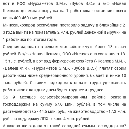
вот в КФХ «Нурхаметов З.М.», «Зубов В.С.» и а/ф «Новая
Шешма» денежная выручка на 1 работника составляет всего
лишь 400-460 тыс. рублей.
Минсельхозпрод республики поставило задачу в ближайшие 2-
3 года выйти на показатель 2 млн. рублей денежной выручки на
1 работника по итогам года.
Средняя зарплата в сельском хозяйстве чуть более 13 тысяч
рублей. В а/ф «Новая Шешма», ООО «Игенче» она составляет 13-
15 тыс. рублей, а вот ряд фермерских хозяйств («Козлова М.И.»,
«Валеев Ф.Р.», «Нурхаметов З.М.», «Зубов В.С.») платят своим
работникам ниже среднерайонного уровня, бывает и ниже 10
тыс. рублей. С таким подходом к оплате труда удерживать
работников с каждым днем будет труднее и труднее.
За 9 месяцев сельхозформированиям района оказана
господдержка на сумму 67,6 млн. рублей, в том числе на
растениеводство - 44,6 млн. руб., на животноводство - 17,3 млн.
руб., на поддержку ЛПХ - около 4 млн. рублей.
А какова же отдача от такой солидной суммы господдержки?