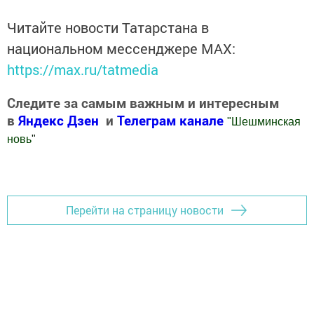
Читайте новости Татарстана в
национальном мессенджере MАХ:
https://max.ru/tatmedia
Следите за самым важным и интересным
в
Яндекс Дзен
и
Телеграм канале
"
Шешминская
новь
"
Добавить Шешминскую новь в Яндекс.Новости
Перейти на страницу новости