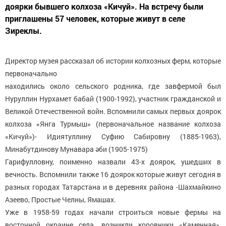
доярки бывшего колхоза «Кичуй». На встречу были
приглашены 57 человек, которые живут в селе
Зиреклы.
Директор музея рассказал об истории колхозных ферм, которые
первоначально
находились около сельского родника, где завфермой был
Нуруллин Нурхамет бабай (1900-1992), участник гражданской и
Великой Отечественной войн. Вспомнили самых первых доярок
колхоза «Янга Турмыш» (первоначальное название колхоза
«Кичуй»)- Идиятуллину Суфию Сабировну (1885-1963),
Минабутдинову Мунавара әби (1905-1975)
Гарифулловну, поименно назвали 43-х доярок, ушедших в
вечность. Вспомнили также 16 доярок которые живут сегодня в
разных городах Татарстана и в деревнях района -Шахмайкино
Азеево, Простые Челны, Ямашах.
Уже в 1958-59 годах начали строиться новые фермы на
восточной окраине села, возникли коровники «Каменная»,