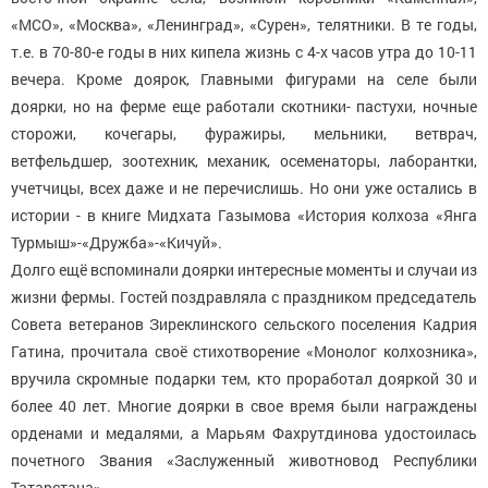
«МСО», «Москва», «Ленинград», «Сурен», телятники. В те годы,
т.е. в 70-80-е годы в них кипела жизнь с 4-х часов утра до 10-11
вечера. Кроме доярок, Главными фигурами на селе были
доярки, но на ферме еще работали скотники- пастухи, ночные
сторожи, кочегары, фуражиры, мельники, ветврач,
ветфельдшер, зоотехник, механик, осеменаторы, лаборантки,
учетчицы, всех даже и не перечислишь. Но они уже остались в
истории - в книге Мидхата Газымова «История колхоза «Янга
Турмыш»-«Дружба»-«Кичуй».
Долго ещё вспоминали доярки интересные моменты и случаи из
жизни фермы. Гостей поздравляла с праздником председатель
Совета ветеранов Зиреклинского сельского поселения Кадрия
Гатина, прочитала своё стихотворение «Монолог колхозника»,
вручила скромные подарки тем, кто проработал дояркой 30 и
более 40 лет. Многие доярки в свое время были награждены
орденами и медалями, а Марьям Фахрутдинова удостоилась
почетного Звания «Заслуженный животновод Республики
Татарстана».