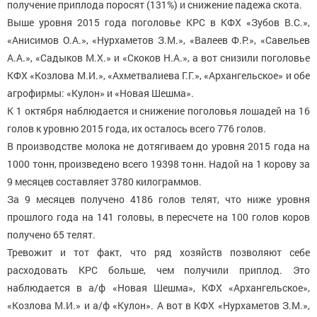
получение приплода поросят (131%) и снижение падежа скота.
Выше уровня 2015 года поголовье КРС в КФХ «Зубов В.С.»,
«Анисимов О.А.», «Нурхаметов З.М.», «Валеев Ф.Р.», «Савельев
А.А.», «Садыков М.Х.» и «Скоков Н.А.», а вот снизили поголовье
КФХ «Козлова М.И.», «Ахметвалиева Г.Г.», «Архангельское» и обе
агрофирмы: «Кулон» и «Новая Шешма».
К 1 октября наблюдается и снижение поголовья лошадей на 16
голов к уровню 2015 года, их осталось всего 776 голов.
В производстве молока не дотягиваем до уровня 2015 года на
1000 тонн, произведено всего 19398 тонн. Надой на 1 корову за
9 месяцев составляет 3780 килограммов.
За 9 месяцев получено 4186 голов телят, что ниже уровня
прошлого года на 141 головы, в пересчете на 100 голов коров
получено 65 телят.
Тревожит и тот факт, что ряд хозяйств позволяют себе
расходовать КРС больше, чем получили приплод. Это
наблюдается в а/ф «Новая Шешма», КФХ «Архангельское»,
«Козлова М.И.» и а/ф «Кулон». А вот в КФХ «Нурхаметов З.М.»,