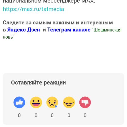
национальном мессенджере MАХ:
https://max.ru/tatmedia
Следите за самым важным и интересным
в
Яндекс Дзен
и
Телеграм канале
"
Шешминская
новь
"
Добавить Шешминскую новь в Яндекс.Новости
Оставляйте реакции
0
0
0
0
0