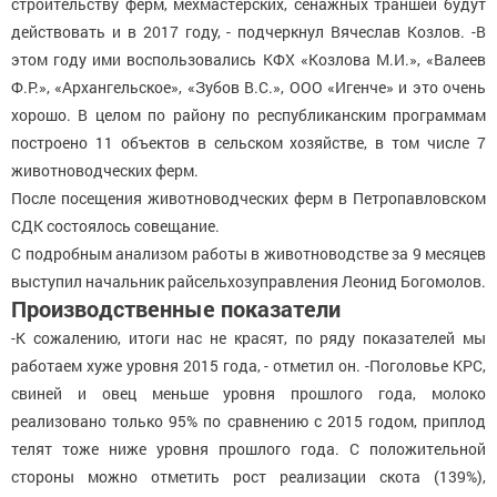
строительству ферм, мехмастерских, сенажных траншей будут
действовать и в 2017 году, - подчеркнул Вячеслав Козлов. -В
этом году ими воспользовались КФХ «Козлова М.И.», «Валеев
Ф.Р.», «Архангельское», «Зубов В.С.», ООО «Игенче» и это очень
хорошо. В целом по району по республиканским программам
построено 11 объектов в сельском хозяйстве, в том числе 7
животноводческих ферм.
После посещения животноводческих ферм в Петропавловском
СДК состоялось совещание.
С подробным анализом работы в животноводстве за 9 месяцев
выступил начальник райсельхозуправления Леонид Богомолов.
Производственные показатели
-К сожалению, итоги нас не красят, по ряду показателей мы
работаем хуже уровня 2015 года, - отметил он. -Поголовье КРС,
свиней и овец меньше уровня прошлого года, молоко
реализовано только 95% по сравнению с 2015 годом, приплод
телят тоже ниже уровня прошлого года. С положительной
стороны можно отметить рост реализации скота (139%),