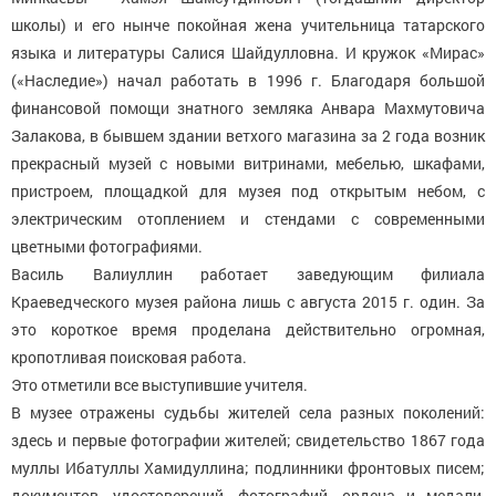
школы) и его нынче покойная жена учительница татарского
языка и литературы Салися Шайдулловна. И кружок «Мирас»
(«Наследие») начал работать в 1996 г. Благодаря большой
финансовой помощи знатного земляка Анвара Махмутовича
Залакова, в бывшем здании ветхого магазина за 2 года возник
прекрасный музей с новыми витринами, мебелью, шкафами,
пристроем, площадкой для музея под открытым небом, с
электрическим отоплением и стендами с современными
цветными фотографиями.
Василь Валиуллин работает заведующим филиала
Краеведческого музея района лишь с августа 2015 г. один. За
это короткое время проделана действительно огромная,
кропотливая поисковая работа.
Это отметили все выступившие учителя.
В музее отражены судьбы жителей села разных поколений:
здесь и первые фотографии жителей; свидетельство 1867 года
муллы Ибатуллы Хамидуллина; подлинники фронтовых писем;
документов, удостоверений, фотографий, ордена и медали,