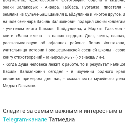
знаки Залаковых - Анвара, Габбаса, Нургаяза; писателя -
земляка из Сульче-Баш Шамиля Шайдуллина и многое другое. В
начале семинара Василь Вализянович подарил своим коллегам
- учителям книги Шамиля Шайдуллина, а Мидхат Газымов -
книги «Ваши имена - в наших сердцах. Долг, честь, слава»,
рассказывающую об афганцах района; Лилия Фаттахова,
учительница истории Новошешминской средней школы - свою
книгу стихотворений «Танырсыңмы?» («Узнаешь ли»).
- Когда душа человека лежит к работе, то и результат налицо!
Василь Вализянович сегодня - в изучении родного края
является примером для нас, - сказал мэтр музейного дела
Мидхат Газымов.
Следите за самым важным и интересным в
Telegram-канале
Татмедиа