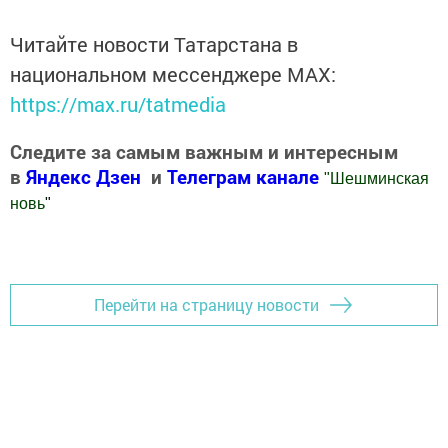
Читайте новости Татарстана в
национальном мессенджере MАХ:
https://max.ru/tatmedia
Следите за самым важным и интересным
в
Яндекс Дзен
и
Телеграм канале
"
Шешминская
новь
"
Добавить Шешминскую новь в Яндекс.Новости
Перейти на страницу новости