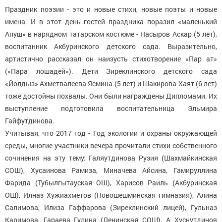
Праздник поэзии - это и новые стихи, новые поэты и новые
имена. И в этот день гостей праздника поразил «маленький
Апуш» в нарядном татарском костюме - Насыров Аскар (5 лет),
воспитанник Акбуринского детского сада. Выразительно,
артистично рассказал он наизусть стихотворение «Пар ат»
(«Пара лошадей»). Дети Зиреклинского детского сада
«Йолдыз» Ахметвалеева Ясмина (5 лет) и Шакирова Хаят (6 лет)
тоже достойны похвалы. Они были награждены Дипломами. Их
выступление подготовила воспитательница Эльмира
Гайфутдинова.
Учитывая, что 2017 год - Год экологии и охраны окружающей
среды, многие участники вечера прочитали стихи собственного
сочинения на эту тему: Галяутдинова Рузия (Шахмайкинская
СОШ), Хусаинова Рамиза, Миначева Айсина, Гамируллина
Фарида (Тубылгытауская ОШ), Харисов Раиль (Акбуринская
ОШ), Илназ Хужиахметов (Новошешминская гимназия), Алина
Салимова, Илиза Гаффарова (Зиреклинский лицей), Гульназ
Каримова, Гараева Гулина (Ленинская СОШ). А Хуснутдинов