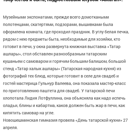
Музейными экспонатами, прежде всего домоткаными
полотенцами, скатертями, подзорами, вышивками была
оформлена комната, где проходил праздник. В углу белая печка,
рядом с нею предметы быта, необходимые для хозяйки, кто
готовит в печи, у окна развернута книжная выставка «Татар
ашлары», стол обставлен разнообразным татарским
кушаньем с самоваром и горячим большим балишом, большой
стенд «Татар халык ашлары» (Татарская народная кухня) из
фотографий тех блюд, которые готовит в селе для свадеб и
гостей мастерица Гульнур Валеева, она показала мастер-класс
по приготовлению паштета для свадеб. У татарской печи
хлопотала Лидия Лотфуллина, она объясняла как надо испечь
оладьи, блины и кабартма, каков должен быть жар в печи, как
кипятить самовар на угле.
Новошешминская гимназия провела «День татарской кухни» 27
апреля.