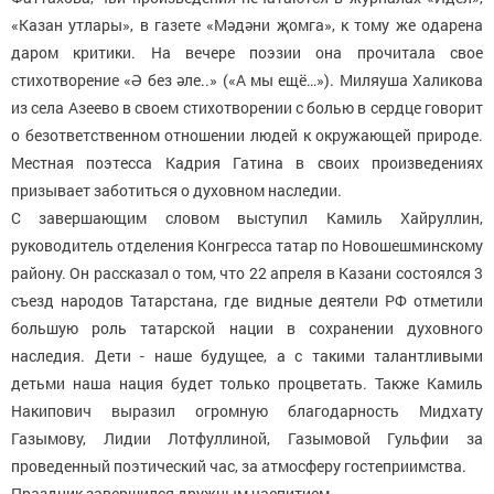
«Казан утлары», в газете «Мәдәни җомга», к тому же одарена
даром критики. На вечере поэзии она прочитала свое
стихотворение «Ә без әле..» («А мы ещё…»). Миляуша Халикова
из села Азеево в своем стихотворении с болью в сердце говорит
о безответственном отношении людей к окружающей природе.
Местная поэтесса Кадрия Гатина в своих произведениях
призывает заботиться о духовном наследии.
С завершающим словом выступил Камиль Хайруллин,
руководитель отделения Конгресса татар по Новошешминскому
району. Он рассказал о том, что 22 апреля в Казани состоялся 3
съезд народов Татарстана, где видные деятели РФ отметили
большую роль татарской нации в сохранении духовного
наследия. Дети - наше будущее, а с такими талантливыми
детьми наша нация будет только процветать. Также Камиль
Накипович выразил огромную благодарность Мидхату
Газымову, Лидии Лотфуллиной, Газымовой Гульфии за
проведенный поэтический час, за атмосферу гостеприимства.
Праздник завершился дружным чаепитием.