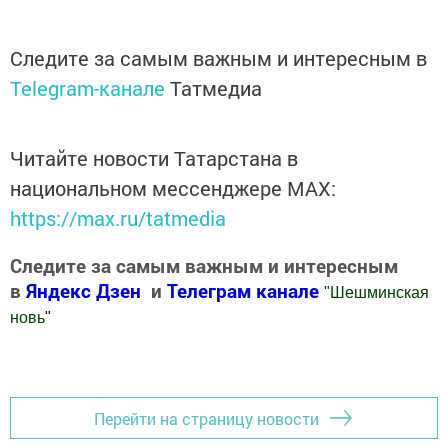
Следите за самым важным и интересным в
Telegram-канале
Татмедиа
Читайте новости Татарстана в
национальном мессенджере MАХ:
https://max.ru/tatmedia
Следите за самым важным и интересным
в
Яндекс Дзен
и
Телеграм канале
"
Шешминская
новь
"
Добавить Шешминскую новь в Яндекс.Новости
Перейти на страницу новости