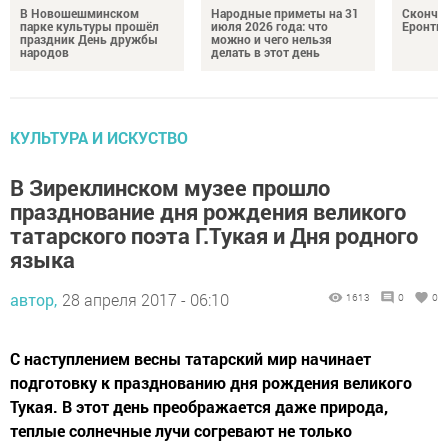
В Новошешминском
Народные приметы на 31
Сконча
парке культуры прошёл
июля 2026 года: что
Еронть
праздник День дружбы
можно и чего нельзя
народов
делать в этот день
КУЛЬТУРА И ИСКУСТВО
В Зиреклинском музее прошло
празднование дня рождения великого
татарского поэта Г.Тукая и Дня родного
языка
автор,
28 апреля 2017 - 06:10
1613
0
0
С наступлением весны татарский мир начинает
подготовку к празднованию дня рождения великого
Тукая. В этот день преображается даже природа,
теплые солнечные лучи согревают не только