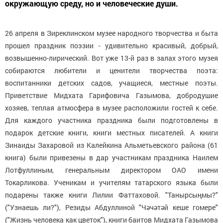
окружающую среду, но и человеческие души.
26 апреля в Зиреклинском музее народного творчества и быта
прошел праздник поэзии - удивительно красивый, добрый,
возвышенно-лирический. Вот уже 13-й раз в залах этого музея
собираются любители и ценители творчества поэта:
воспитанники детских садов, учащиеся, местные поэты.
Приветствие Мидхата Гарифовича Газымова, добродушие
хозяев, теплая атмосфера в музее расположили гостей к себе.
Для каждого участника праздника были подготовлены в
подарок детские книги, книги местных писателей. А книги
Зинаиды Захаровой из Калейкина Альметьевского района (61
книга) были привезены в дар участникам праздника Наилем
Лотфуллиным, генеральным директором ОАО имени
Токарликова. Ученикам и учителям татарского языка были
подарены также книги Лилии Фаттаховой. "Танырсыңмы?"
("Узнаешь ли?"), Резиды Абдуллиной "Чәчәтәй кеше гомере"
("Жизнь человека как цветок"), книги баитов Мидхата Газымова