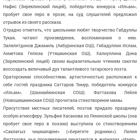
Нафис (Зиреклинский лицей), победитель конкурса «Илһам»,
пробует свое перо в прозе, на суд слушателей предложил
отрывок из своего рассказа.
Отрадно отметить, что школьники любят творчество Габдуллы
Тукая, читают произведения, воспоминания о нем.
Залялетдинов Джамиль (Акбуринская ОШ), Гибадуллин Ислам,
Ахметова Гелюза (Утяшкинская ОШ), Халиуллина Дина
(Зиреклинский лицей) своим выразительным чтением смогли
воссоздать величавый дух талантливого татарского поэта.
Ораторскими способностями, артистичностью расположил к
себе гостей праздника Саттаров Тимур, победитель конкурса
«Илһам», (Шахмайкинская СОШ). Фаттахова Лейля
(Новошешминская СОШ) прочитала стихотворение мамы.
Присутствие местных писателей, поэтов придало празднику
особую атмосферу. Зульфия Хасанова из Ленинской школы (она
пробует свое перо в поэзии) выступила со стихотворением
«Саклагыз чишмәләрне» («Берегите родники»). Лилия
Фаттахова, чьи произведения печатаются в журналах «Идел»,