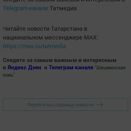
Telegram-канале
Татмедиа
Читайте новости Татарстана в
национальном мессенджере MАХ:
https://max.ru/tatmedia
Следите за самым важным и интересным
в
Яндекс Дзен
и
Телеграм канале
"
Шешминская
новь
"
Добавить Шешминскую новь в Яндекс.Новости
Перейти на страницу новости