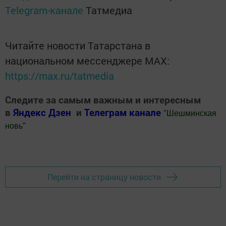
Telegram-канале
Татмедиа
Читайте новости Татарстана в
национальном мессенджере MАХ:
https://max.ru/tatmedia
Следите за самым важным и интересным
в
Яндекс Дзен
и
Телеграм канале
"
Шешминская
новь
"
Добавить Шешминскую новь в Яндекс.Новости
Перейти на страницу новости