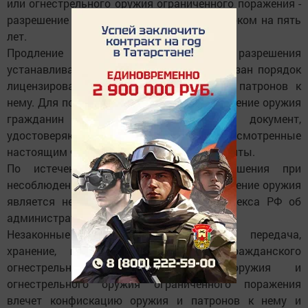
или огнестрельного оружия ограниченного поражения -
разрешение на его хранение и ношение сроком на пять
лет.
Продление срока действия разрешения
устанавливается статьей 9, в которой указан порядок
лицензирования приобретения оружия и патронов к
нему. Для получения лицензии на приобретение оружия
гражданин РФ обязан представить документ,
удостоверяющий личность, и другие предусмотренные
настоящим Федеральным законом документы.
По истечении срока действия разрешения при
несоблюдении условий его продления хранение оружия
является незаконным (ч. 6 ст. 20.8 Кодекса РФ об
административных правонарушениях).
Незаконные приобретение, продажа, передача,
хранение, перевозка или ношение гражданского
огнестрельного гладкоствольного оружия и
огнестрельного оружия ограниченного поражения
влечет конфискацию оружия и патронов к нему и