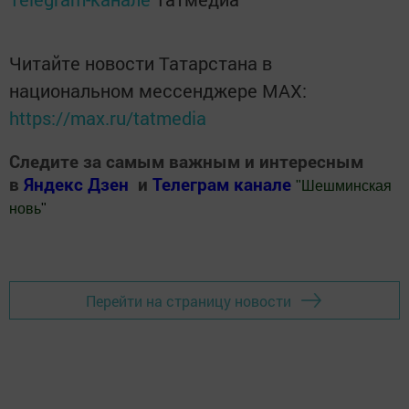
Читайте новости Татарстана в
национальном мессенджере MАХ:
https://max.ru/tatmedia
Следите за самым важным и интересным
в
Яндекс Дзен
и
Телеграм канале
"
Шешминская
новь
"
Добавить Шешминскую новь в Яндекс.Новости
Перейти на страницу новости