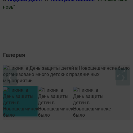
новь
"
Добавить Шешминскую новь в Яндекс.Новости
Галерея
❮
❯