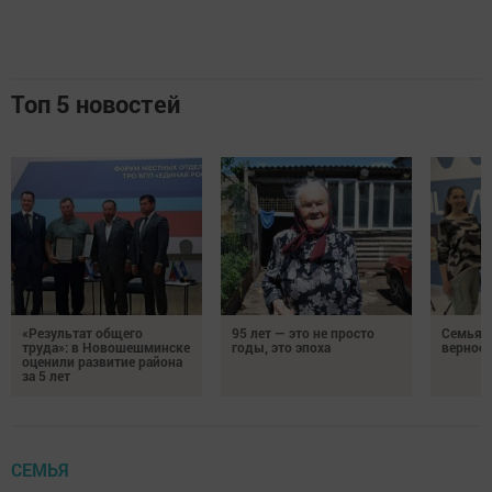
Топ 5 новостей
«Результат общего
95 лет — это не просто
Семья Г
труда»: в Новошешминске
годы, это эпоха
верност
оценили развитие района
за 5 лет
СЕМЬЯ