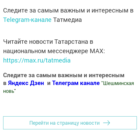
Следите за самым важным и интересным в
Telegram-канале
Татмедиа
Читайте новости Татарстана в
национальном мессенджере MАХ:
https://max.ru/tatmedia
Следите за самым важным и интересным
в
Яндекс Дзен
и
Телеграм канале
"
Шешминская
новь
"
Добавить Шешминскую новь в Яндекс.Новости
Перейти на страницу новости