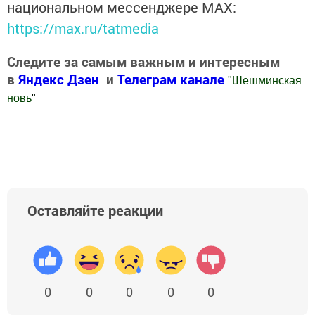
национальном мессенджере MАХ:
https://max.ru/tatmedia
Следите за самым важным и интересным
в
Яндекс Дзен
и
Телеграм канале
"
Шешминская
новь
"
Добавить Шешминскую новь в Яндекс.Новости
Оставляйте реакции
0
0
0
0
0