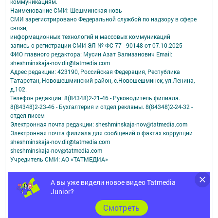
коммуникациям.
Наименование СМИ: Шешминская новь
СМИ зарегистрировано Федеральной службой по надзору в сфере
связи,
информационных технологий и массовых коммуникаций
запись о регистрации СМИ ЭЛ № ФС 77 - 90148 от 07.10.2025
ФИО главного редактора: Мусин Азат Вализанович Email:
sheshminskaja-nov.dir@tatmedia.com
Адрес редакции: 423190, Российская Федерация, Республика
Татарстан, Новошешминский район, с.Новошешминск, ул.Ленина,
д.102.
Телефон редакции: 8(84348)2-21-46 - Руководитель филиала.
8(84348)2-23-46 - Бухгалтерия и отдел рекламы. 8(84348)2-24-32 -
отдел писем
Электронная почта редакции: sheshminskaja-nov@tatmedia.com
Электронная почта филиала для сообщений о фактах коррупции
sheshminskaja-nov.dir@tatmedia.com
sheshminskaja-nov@tatmedia.com
Учредитель СМИ: АО «ТАТМЕДИА»
Антикоррупционная политика
А вы уже видели новое видео Tatmedia
АО «ТАТМЕДИА» использует «cookie»
для персонализации сервисов и
Junior?
удобства пользователей сайтом.
Использование «cookie» можно отменить в настройках браузера.
Cмотреть
Политика конфиденциальности