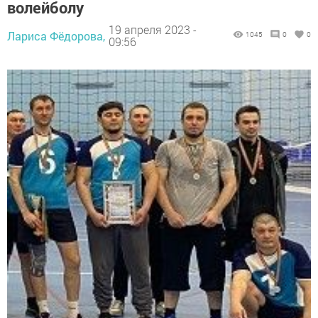
волейболу
19 апреля 2023 -
Лариса Фёдорова,
1045
0
0
09:56