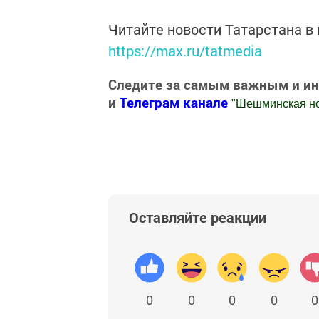
Читайте новости Татарстана 
https://max.ru/tatmedia
Следите за самым важным и и
и
Телеграм канале
"
Шешминская н
Добавить Шешминскую новь в Яндекс
Оставляйте реакции
0
0
0
0
0