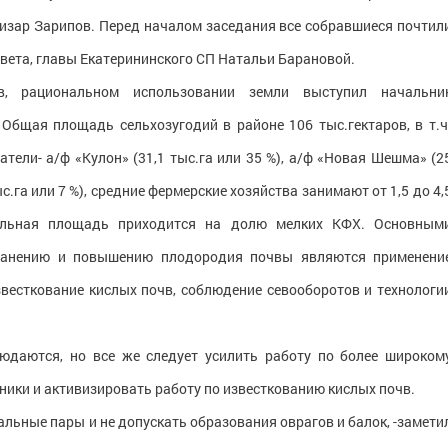
гизар Зарипов. Перед началом заседания все собравшиеся почтил
овета, главы Екатерининского СП Натальи Барановой.
, рациональном использовании земли выступил начальни
Общая площадь сельхозугодий в районе 106 тыс.гектаров, в т.ч
тели- а/ф «Кулон» (31,1 тыс.га или 35 %), а/ф «Новая Шешма» (2
ыс.га или 7 %), средние фермерские хозяйства занимают от 1,5 до 4,
стальная площадь приходится на долю мелких КФХ. Основным
хранению и повышению плодородия почвы являются применени
звесткование кислых почв, соблюдение севооборотов и технологи
юдаются, но все же следует усилить работу по более широком
ики и активизировать работу по известкованию кислых почв.
льные пары и не допускать образования оврагов и балок, -замети