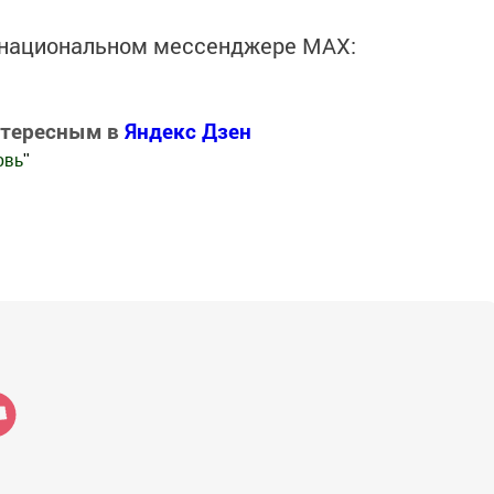
в национальном мессенджере MАХ:
нтересным в
Яндекс Дзен
овь
"
.Новости