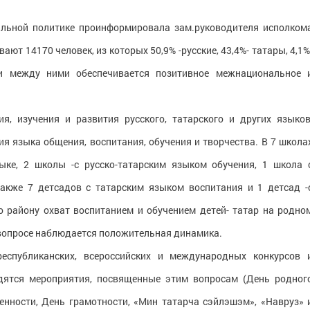
альной политике проинформировала зам.руководителя исполком
ют 14170 человек, из которых 50,9% -русские, 43,4%- татары, 4,1%
 и между ними обеспечивается позитивное межнациональное 
я, изучения и развития русского, татарского и других языков
я языка общения, воспитания, обучения и творчества. В 7 школа
ыке, 2 школы -с русско-татарским языком обучения, 1 школа 
также 7 детсадов с татарским языком воспитания и 1 детсад -
 району охват воспитанием и обучением детей- татар на родно
м вопросе наблюдается положительная динамика.
еспубликанских, всероссийских и международных конкурсов 
одятся мероприятия, посвященные этим вопросам (День родног
енности, День грамотности, «Мин татарча сэйлэшэм», «Навруз» 