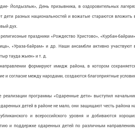
здие- Йолдызлык», День призывника, в оздоровительных лагеря
т дети разных национальностей и вожатые стараются вложить 
овый дух.
религиозные праздники «Рождество Христово», «Курбан-байрам»
ица», «Ураза-байрам» и др. Наши ансамбли активно участвуют 
тыр тауда жыен» и т. д.
направлении формируют имидж района, в котором сохраняетс
е и согласие между народами, создаются благоприятные услови
де реализации программы «Одаренные дети» выступил начальни
Одаренных детей в районе не мало, они защищают честь района н
убликанского и всероссийского уровня и добиваются хороши
витию и поддержке одаренных детей по различным направления