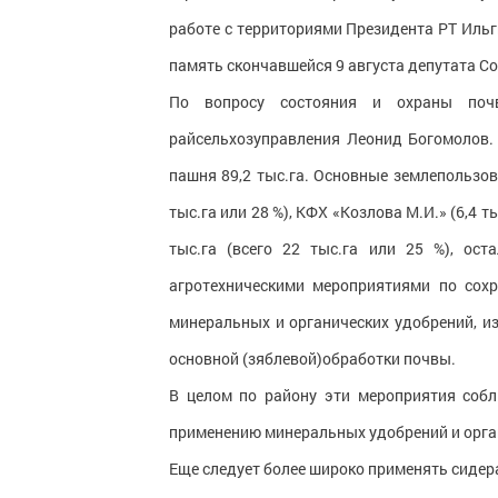
работе с территориями Президента РТ Иль
память скончавшейся 9 августа депутата С
По вопросу состояния и охраны почв
райсельхозуправления Леонид Богомолов. 
пашня 89,2 тыс.га. Основные землепользова
тыс.га или 28 %), КФХ «Козлова М.И.» (6,4 т
тыс.га (всего 22 тыс.га или 25 %), о
агротехническими мероприятиями по со
минеральных и органических удобрений, и
основной (зяблевой)обработки почвы.
В целом по району эти мероприятия собл
применению минеральных удобрений и орган
Еще следует более широко применять сидера