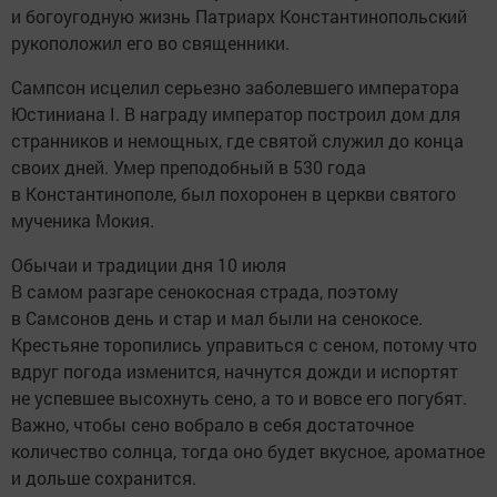
и богоугодную жизнь Патриарх Константинопольский
рукоположил его во священники.
Сампсон исцелил серьезно заболевшего императора
Юстиниана I. В награду император построил дом для
странников и немощных, где святой служил до конца
своих дней. Умер преподобный в 530 года
в Константинополе, был похоронен в церкви святого
мученика Мокия.
Обычаи и традиции дня 10 июля
В самом разгаре сенокосная страда, поэтому
в Самсонов день и стар и мал были на сенокосе.
Крестьяне торопились управиться с сеном, потому что
вдруг погода изменится, начнутся дожди и испортят
не успевшее высохнуть сено, а то и вовсе его погубят.
Важно, чтобы сено вобрало в себя достаточное
количество солнца, тогда оно будет вкусное, ароматное
и дольше сохранится.