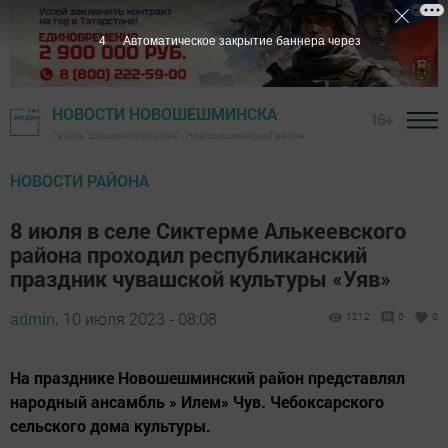
2
Автоматическое закрытие баннера через
НОВОСТИ НОВОШЕШМИНСКА
16+
Газета "Шешминская новь" - Новошешминский район
НОВОСТИ РАЙОНА
8 июля в селе Сиктерме Алькеевского
района проходил республиканский
праздник чувашской культуры «Уяв»
admin,
10 июля 2023 - 08:08
1212
0
0
На празднике Новошешминский район представлял
народный ансамбль » Илем» Чув. Чебоксарского
сельского дома культуры.