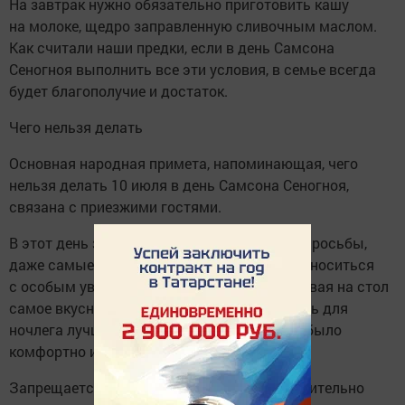
На завтрак нужно обязательно приготовить кашу
на молоке, щедро заправленную сливочным маслом.
Как считали наши предки, если в день Самсона
Сеногноя выполнить все эти условия, в семье всегда
будет благополучие и достаток.
Чего нельзя делать
Основная народная примета, напоминающая, чего
нельзя делать 10 июля в день Самсона Сеногноя,
связана с приезжими гостями.
В этот день запрещается игнорировать их просьбы,
даже самые необычные. К гостям нужно относиться
с особым уважением — не жадничать, подавая на стол
самое вкусное, что есть в доме, а также дать для
ночлега лучшее спальное место, чтобы им было
комфортно и уютно.
Запрещается работать на лошади, предварительно