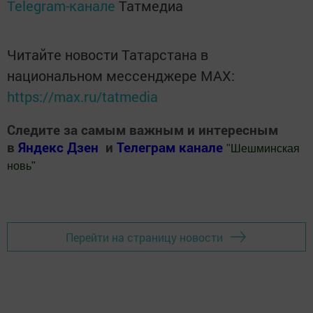
Telegram-канале
Татмедиа
Читайте новости Татарстана в
национальном мессенджере MАХ:
https://max.ru/tatmedia
Следите за самым важным и интересным
в
Яндекс Дзен
и
Телеграм канале
"
Шешминская
новь
"
Добавить Шешминскую новь в Яндекс.Новости
Перейти на страницу новости