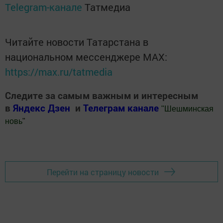
Telegram-канале
Татмедиа
Читайте новости Татарстана в
национальном мессенджере MАХ:
https://max.ru/tatmedia
Следите за самым важным и интересным
в
Яндекс Дзен
и
Телеграм канале
"
Шешминская
новь
"
Добавить Шешминскую новь в Яндекс.Новости
Перейти на страницу новости