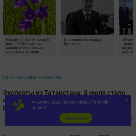
Народные приметы на 31
Скончался Александр
«Резуль
июля 2026 года: что
Еронтьев
труда»
можно и чего нельзя
оценили
делать в этот день
за 5 лет
ЦЕНТРАЛЬНЫЕ НОВОСТИ
Эксперты из Татарстана: 8 июля стало
одним из любимых праздников для
А вы уже видели новое видео Tatmedia
россиян всех религий
Junior?
Cмотреть
admin,
9 июля 2023 - 09:19
526
0
0