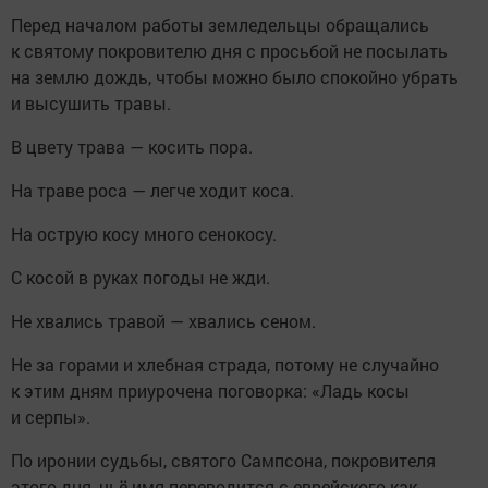
Перед началом работы земледельцы обращались
к святому покровителю дня с просьбой не посылать
на землю дождь, чтобы можно было спокойно убрать
и высушить травы.
В цвету трава — косить пора.
На траве роса — легче ходит коса.
На острую косу много сенокосу.
С косой в руках погоды не жди.
Не хвались травой — хвались сеном.
Не за горами и хлебная страда, потому не случайно
к этим дням приурочена поговорка: «Ладь косы
и серпы».
По иронии судьбы, святого Сампсона, покровителя
этого дня, чьё имя переводится с еврейского как