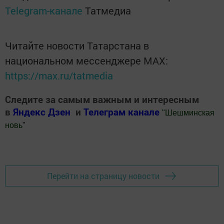
Telegram-канале
Татмедиа
Читайте новости Татарстана в
национальном мессенджере MАХ:
https://max.ru/tatmedia
Следите за самым важным и интересным
в
Яндекс Дзен
и
Телеграм канале
"
Шешминская
новь
"
Добавить Шешминскую новь в Яндекс.Новости
Перейти на страницу новости