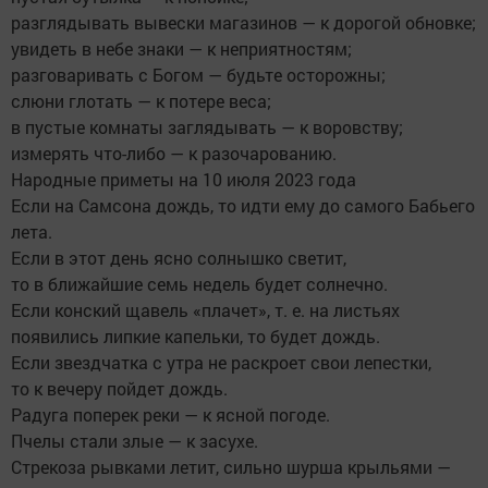
разглядывать вывески магазинов — к дорогой обновке;
увидеть в небе знаки — к неприятностям;
разговаривать с Богом — будьте осторожны;
слюни глотать — к потере веса;
в пустые комнаты заглядывать — к воровству;
измерять что-либо — к разочарованию.
Народные приметы на 10 июля 2023 года
Если на Самсона дождь, то идти ему до самого Бабьего
лета.
Если в этот день ясно солнышко светит,
то в ближайшие семь недель будет солнечно.
Если конский щавель «плачет», т. е. на листьях
появились липкие капельки, то будет дождь.
Если звездчатка с утра не раскроет свои лепестки,
то к вечеру пойдет дождь.
Радуга поперек реки — к ясной погоде.
Пчелы стали злые — к засухе.
Стрекоза рывками летит, сильно шурша крыльями —