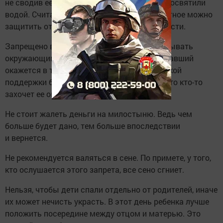
не сводив ее в храм для того, чтобы там ее освятили
водой. Считается, что таким образом животное можно
защитить от дурного глаза и проделок нечисти.
Запрещено в день Самсона Сеногноя отказывать
окружающим в помощи. Иначе после отказавший
окажется в такой ситуации, что без дружеской
поддержки будет не обойтись, но не факт, что кто-то
захочет ее оказать.
Не стоит жалеть деньги на милостыню. Ведь чем
больше будет дано, тем больше впоследствии
и вернется.
Не рекомендуется валяться в сене. По примете, у того,
кто ослушается этого запрета, все сено сгниет.
Нельзя, чтобы дети спали отдельно от родителей, иначе
их может нечисть украсть. В этот день ребенка лучше
положить посередине между отцом и матерью. Это