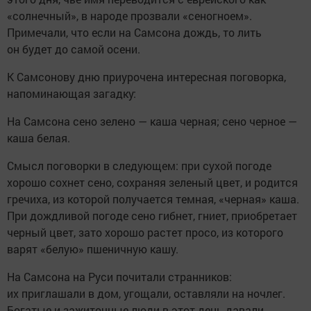
«солнечный», в народе прозвали «сеногноем».
Примечали, что если на Самсона дождь, то лить
он будет до самой осени.
К Самсонову дню приурочена интересная поговорка,
напоминающая загадку:
На Самсона сено зелено — каша черная; сено черное —
каша белая.
Смысл поговорки в следующем: при сухой погоде
хорошо сохнет сено, сохраняя зеленый цвет, и родится
гречиха, из которой получается темная, «черная» каша.
При дождливой погоде сено гибнет, гниет, приобретает
черный цвет, зато хорошо растет просо, из которого
варят «белую» пшеничную кашу.
На Самсона на Руси почитали странников:
их приглашали в дом, угощали, оставляли на ночлег.
Богатые и зажиточные люди в этот день давали