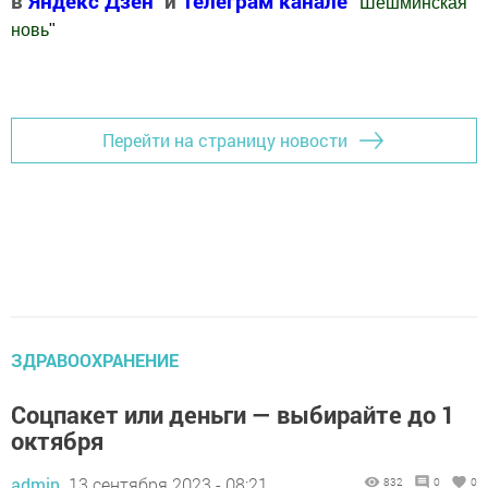
в
Яндекс Дзен
и
Телеграм канале
"
Шешминская
новь
"
Добавить Шешминскую новь в Яндекс.Новости
Перейти на страницу новости
ЗДРАВООХРАНЕНИЕ
Соцпакет или деньги — выбирайте до 1
октября
admin,
13 сентября 2023 - 08:21
832
0
0