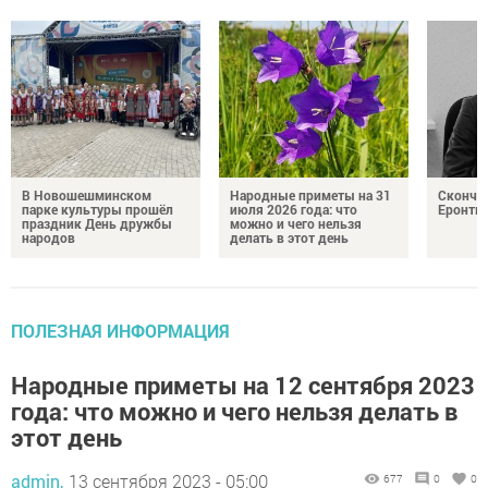
В Новошешминском
Народные приметы на 31
Сконча
парке культуры прошёл
июля 2026 года: что
Еронть
праздник День дружбы
можно и чего нельзя
народов
делать в этот день
ПОЛЕЗНАЯ ИНФОРМАЦИЯ
Народные приметы на 12 сентября 2023
года: что можно и чего нельзя делать в
этот день
admin,
13 сентября 2023 - 05:00
677
0
0