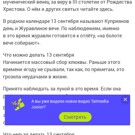
мученический венец за веру в III столетии от Рождества
Христова. О нём и других святых читайте здесь.
В родном календаре 13 сентября называют Куприянов
день и Журавлиное вече. По наблюдениям, именно
в это время журавли готовятся к отлёту, «на болоте
вече собирают».
Что можно делать 13 сентября
Начинается массовый сбор клюквы. Раньше этого
времени ягоду не срывали, так как, по приметам, это
грозила неудачами в жизни.
Принято наблюдать за луной в это время. Если она
растущая, то готовились к богатому урожаю клюквы.
А вы уже видели новое видео Tatmedia
Junior?
В старину принято было несколько ягод клюквы
засушивать, зашивать в синий мешочек и носить
Cмотреть
с собой. Считалось, что это принесёт удачу в жизни.
Что нельзя делать 13 сентября