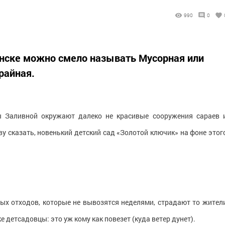
990
0
нске можно смело называть Мусорная или
райная.
ы Заливной окружают далеко не красивые сооружения сараев 
у сказать, новенький детский сад «Золотой ключик» на фоне этог
вых отходов, которые не вывозятся неделями, страдают то жител
 детсадовцы: это уж кому как повезет (куда ветер дунет).