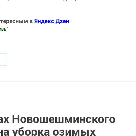
нтересным в
Яндекс Дзен
овь
"
.Новости
вах Новошешминского
на уборка озимых