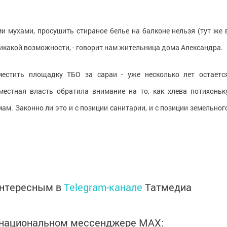
и мухами, просушить стираное белье на балконе нельзя (тут же 
никакой возможности, - говорит нам жительница дома Александра.
естить площадку ТБО за сараи - уже несколько лет остаетс
местная власть обратила внимание на то, как хлева потихоньк
. Законно ли это и с позиции санитарии, и с позиции земельног
интересным в
Telegram-канале
Татмедиа
в национальном мессенджере MАХ: