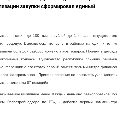
ализации закупки сформировал единый
дуктов питания до 100 тысяч рублей до 1 января текущего год
ых процедур. Выяснилось, что цены в районах на один и тот ж
 выявлен большой разброс номенклатуры товаров. Причем в детсад
рокопченые колбасы. Руководство республики приняло решени
с-конференции о его итогах первый заместитель министра финансо
 Марат Файзрахманов.- Приняли решение не позволять учреждения
дуктов включили 67 позиций».
 называемое цикличное меню. Каждый день оно разнообразное. Вс
ем Роспотребнадзора по РТ», - добавил первый замминистр