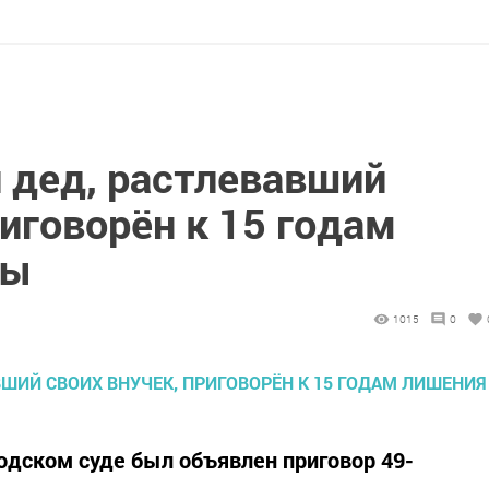
 дед, растлевавший
риговорён к 15 годам
ды
1015
0
одском суде был объявлен приговор 49-