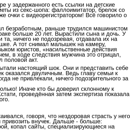
ере у задержанного есть ссылки на детские
меты из секс-шопа: фаллоимитатор, брелок со
е очки с видеорегистратором! Всё говорило о
.
ыл безработным, раньше трудился машинистом
раке больше 20 лет. Вырастили сына и дочь. У
 та, ничего не подозревая, отдавала их на
ке. А тот снимал малышек на камеру,
зыком юристов, «насильственные действия
чем, в ходе следствия мужчина это отрицал,
л половой акт.
пытали настоящий шок. Они и представить себе
ек оказался двуличным. Ведь главу семьи к
огда не привлекали, ничего подозрительного за
олько! Иначе кто бы доверил склонному к
стати, проведённая затем экспертиза показала
ого.
аивался, говоря, что нездоровая страсть у него
и привозить внучек. Дальше - больше:
ой, копал сайты, специализирующиеся на