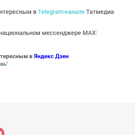
интересным в
Telegram-канале
Татмедиа
в национальном мессенджере MАХ:
нтересным в
Яндекс Дзен
овь
"
.Новости