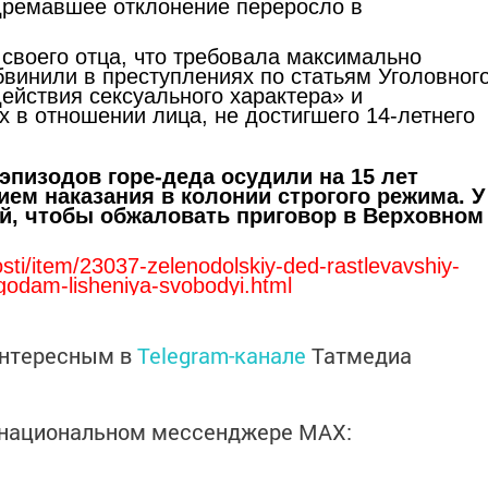
 дремавшее отклонение переросло в
своего отца, что требовала максимально
бвинили в преступлениях по статьям Уголовног
ействия сексуального характера» и
 в отношении лица, не достигшего 14-летнего
эпизодов горе-деда осудили на 15 лет
ем наказания в колонии строгого режима. У
ей, чтобы обжаловать приговор в Верховном
osti/item/23037-zelenodolskiy-ded-rastlevavshiy-
godam-lisheniya-svobodyi.html
интересным в
Telegram-канале
Татмедиа
в национальном мессенджере MАХ: