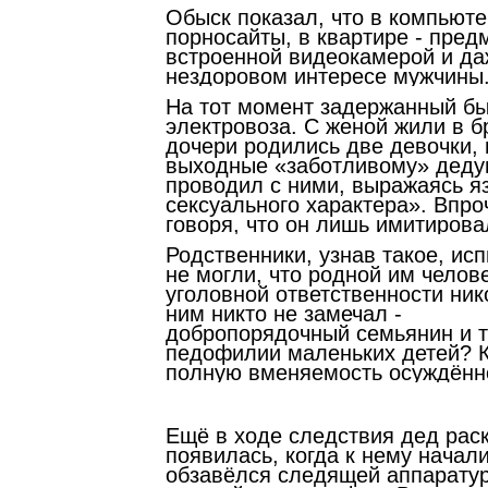
Обыс­к показал, что в компьют
порносайты, в квартире - пред
встроенной видеокамерой и даж
нездоровом интересе мужчины
На тот момент задержанный б
электровоза. С женой жили в б
дочери родились две девочки, и
выходные «заботливому» дедуш
проводил с ними, выражаясь я
сексуального характера». Впро
говоря, что он лишь имитирова
Родственники, узнав такое, ис
не могли, что родной им челов
уголовной ответственности ник
ним никто не замечал -
добропорядочный семьянин и т
педофилии маленьких детей? К
полную вменяемость осуждённ
Ещё в ходе следствия дед раск
появилась, когда к нему начал
обзавёлся следящей аппаратур