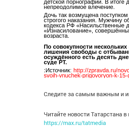
детской порнографии. В итоге
непреодолимое влечение.
Дочь так возмущена поступком 
строгого наказания. Мужчину о
кодекса РФ «Насильственные д
«Изнасилование», совершённых
возраста.
По совокупности нескольких 
лишения свободы с отбывани
осуждённого есть десять дн
суде РТ.
:Источник
:
http://zpravda.ru/nov
svoih-vnuchek-prigovoryon-k-15-
Следите за самым важным и 
Читайте новости Татарстана 
https://max.ru/tatmedia