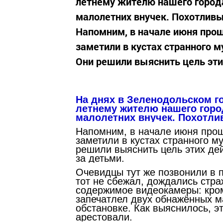
летнему жителю нашего город
малолетних внучек. Похотливы
Напомним, в начале июня про
заметили в кустах странного 
Они решили выяснить цель этих
На днях в Зеленодольском г
летнему жителю нашего горо
малолетних внучек. Похотлив
Напомним, в начале июня прош
заметили в кустах странного м
решили выяснить цель этих де
за детьми.
Очевидцы тут же позвонили в п
тот не сбежал, дождались стр
содержимое видеокамеры: кро
запечатлел двух обнажённых м
обстановке. Как выяснилось, 
арестовали.