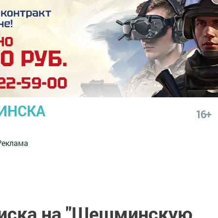
ИНСКА
16+
Реклама
иска на "Шешминскую