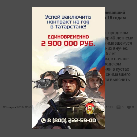
Зеленодольский дед, растлевавший
своих внучек, приговорён к 15 годам
лишения свободы
На днях в Зеленодольском городском
суде был объявлен приговор 49-летнему
жителю нашего города, занимавшемуся
растлением своих малолетних внучек.
Похотливый дед получил 15 лет
строгого режима. Напомним, в начале
июня прошлого года на городском
пляже отдыхающие заметили в кустах
странного мужчину, что-то снимавшего
на видеокамеру. Они решили выяснить
цель этих действий,...
03 марта 2016, 05:04
1015
0
0