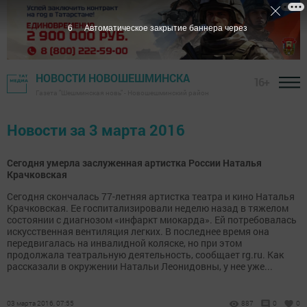
6
Автоматическое закрытие баннера через
НОВОСТИ НОВОШЕШМИНСКА
16+
Газета "Шешминская новь" - Новошешминский район
Новости за 3 марта 2016
Сегодня умерла заслуженная артистка России Наталья
Крачковская
Сегодня скончалась 77-летняя артистка театра и кино Наталья
Крачковская. Ее госпитализировали неделю назад в тяжелом
состоянии с диагнозом «инфаркт миокарда». Ей потребовалась
искусственная вентиляция легких. В последнее время она
передвигалась на инвалидной коляске, но при этом
продолжала театральную деятельность, сообщает rg.ru. Как
рассказали в окружении Натальи Леонидовны, у нее уже...
03 марта 2016, 07:55
887
0
0