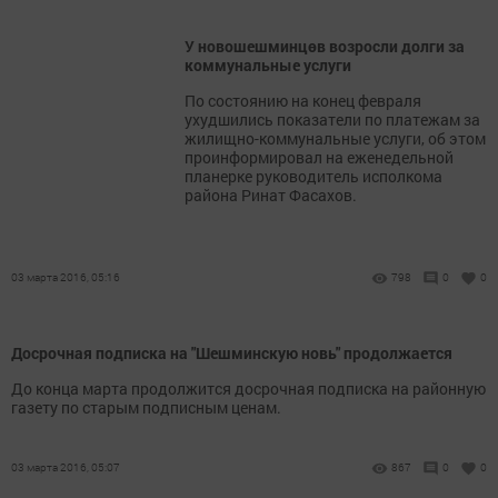
У новошешминцөв возросли долги за
коммунальные услуги
По состоянию на конец февраля
ухудшились показатели по платежам за
жилищно-коммунальные услуги, об этом
проинформировал на еженедельной
планерке руководитель исполкома
района Ринат Фасахов.
03 марта 2016, 05:16
798
0
0
Досрочная подписка на "Шешминскую новь" продолжается
До конца марта продолжится досрочная подписка на районную
газету по старым подписным ценам.
03 марта 2016, 05:07
867
0
0