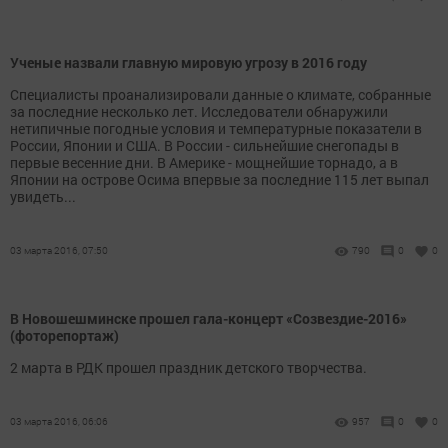
Ученые назвали главную мировую угрозу в 2016 году
Специалисты проанализировали данные о климате, собранные
за последние несколько лет. Исследователи обнаружили
нетипичные погодные условия и температурные показатели в
России, Японии и США. В России - сильнейшие снегопады в
первые весенние дни. В Америке - мощнейшие торнадо, а в
Японии на острове Осима впервые за последние 115 лет выпал
увидеть...
03 марта 2016, 07:50
790
0
0
В Новошешминске прошел гала-концерт «Созвездие-2016»
(фоторепортаж)
2 марта в РДК прошел праздник детского творчества.
03 марта 2016, 06:06
957
0
0