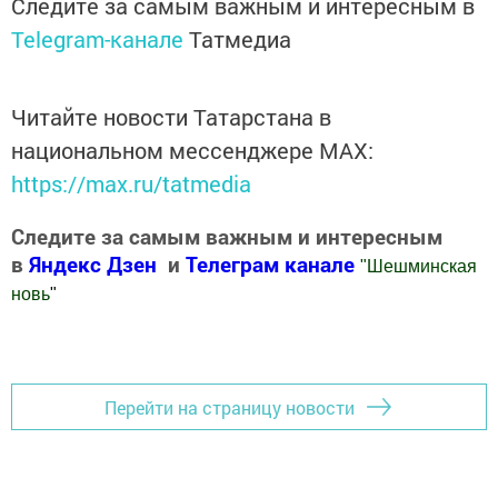
Следите за самым важным и интересным в
Telegram-канале
Татмедиа
Читайте новости Татарстана в
национальном мессенджере MАХ:
https://max.ru/tatmedia
Следите за самым важным и интересным
в
Яндекс Дзен
и
Телеграм канале
"
Шешминская
новь
"
Добавить Шешминскую новь в Яндекс.Новости
Перейти на страницу новости