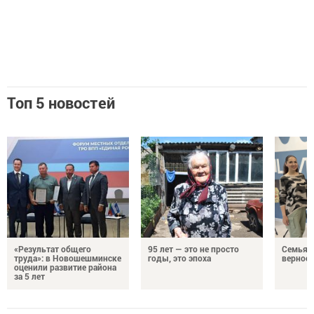
Топ 5 новостей
«Результат общего
95 лет — это не просто
Семья Г
труда»: в Новошешминске
годы, это эпоха
верност
оценили развитие района
за 5 лет