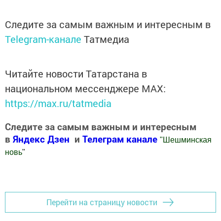
Следите за самым важным и интересным в
Telegram-канале
Татмедиа
Читайте новости Татарстана в
национальном мессенджере MАХ:
https://max.ru/tatmedia
Следите за самым важным и интересным
в
Яндекс Дзен
и
Телеграм канале
"
Шешминская
новь
"
Добавить Шешминскую новь в Яндекс.Новости
Перейти на страницу новости