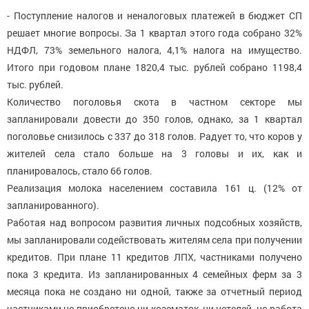
- Поступление налогов и неналоговых платежей в бюджет СП
решает многие вопросы. За 1 квартал этого года собрано 32%
НДФЛ, 73% земельного налога, 4,1% налога на имущество.
Итого при годовом плане 1820,4 тыс. рублей собрано 1198,4
тыс. рублей.
Количество поголовья скота в частном секторе мы
запланировали довести до 350 голов, однако, за 1 квартал
поголовье снизилось с 337 до 318 голов. Радует то, что коров у
жителей села стало больше на 3 головы и их, как и
планировалось, стало 66 голов.
Реализация молока населением составила 161 ц. (12% от
запланированного).
Работая над вопросом развития личных подсобных хозяйств,
мы запланировали содействовать жителям села при получении
кредитов. При плане 11 кредитов ЛПХ, частниками получено
пока 3 кредита. Из запланированных 4 семейных ферм за 3
месяца пока не создано ни одной, также за отчетный период
частниками не приобретено ни козематок, ни нетелей, но работа