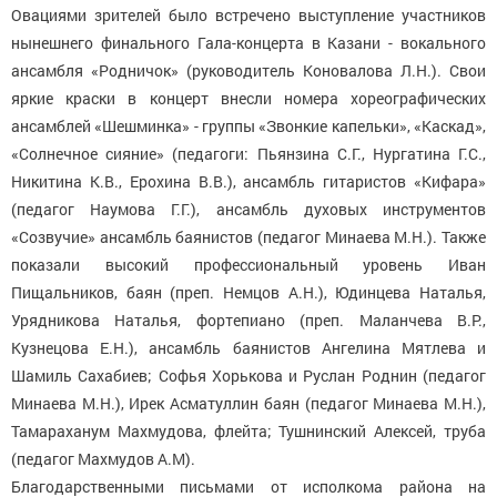
Овациями зрителей было встречено выступление участников
нынешнего финального Гала-концерта в Казани - вокального
ансамбля «Родничок» (руководитель Коновалова Л.Н.). Свои
яркие краски в концерт внесли номера хореографических
ансамблей «Шешминка» - группы «Звонкие капельки», «Каскад»,
«Солнечное сияние» (педагоги: Пьянзина С.Г., Нургатина Г.С.,
Никитина К.В., Ерохина В.В.), ансамбль гитаристов «Кифара»
(педагог Наумова Г.Г.), ансамбль духовых инструментов
«Созвучие» ансамбль баянистов (педагог Минаева М.Н.). Также
показали высокий профессиональный уровень Иван
Пищальников, баян (преп. Немцов А.Н.), Юдинцева Наталья,
Урядникова Наталья, фортепиано (преп. Маланчева В.Р.,
Кузнецова Е.Н.), ансамбль баянистов Ангелина Мятлева и
Шамиль Сахабиев; Софья Хорькова и Руслан Роднин (педагог
Минаева М.Н.), Ирек Асматуллин баян (педагог Минаева М.Н.),
Тамараханум Махмудова, флейта; Тушнинский Алексей, труба
(педагог Махмудов А.М).
Благодарственными письмами от исполкома района на