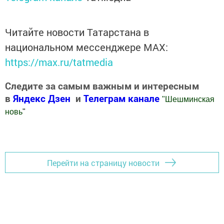
Читайте новости Татарстана в
национальном мессенджере MАХ:
https://max.ru/tatmedia
Следите за самым важным и интересным
в
Яндекс Дзен
и
Телеграм канале
"
Шешминская
новь
"
Добавить Шешминскую новь в Яндекс.Новости
Перейти на страницу новости