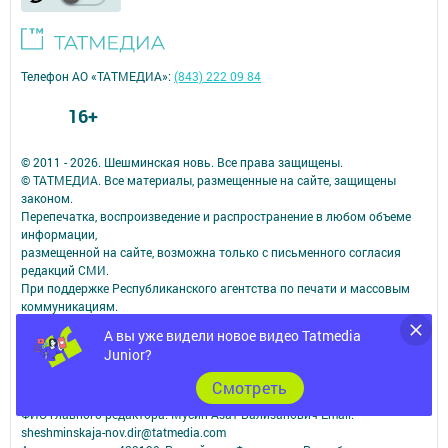
Телефон АО «ТАТМЕДИА»:
(843) 222 09 84
16+
© 2011 - 2026. Шешминская новь. Все права защищены.
© ТАТМЕДИА. Все материалы, размещенные на сайте, защищены
законом.
Перепечатка, воспроизведение и распространение в любом объеме
информации,
размещенной на сайте, возможна только с письменного согласия
редакций СМИ.
При поддержке Республиканского агентства по печати и массовым
коммуникациям.
Наименование СМИ: Шешминская новь
А вы уже видели новое видео Tatmedia
СМИ зарегистрировано Федеральной службой по надзору в сфере
Junior?
связи,
информационных технологий и массовых коммуникаций
Cмотреть
запись о регистрации СМИ ЭЛ № ФС 77 - 90148 от 07.10.2025
ФИО главного редактора: Мусин Азат Вализанович Email:
sheshminskaja-nov.dir@tatmedia.com