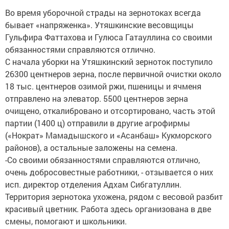
Во время уборочной страды на зернотоках всегда
бывает «напряженка». Утяшкинские весовщицы
Гульфира Фаттахова и Гулюса Гатауллина со своими
обязанностями справляются отлично.
С начала уборки на Утяшкинский зерноток поступило
26300 центнеров зерна, после первичной очистки около
18 тыс. центнеров озимой ржи, пшеницы и ячменя
отправлено на элеватор. 5500 центнеров зерна
очищено, откалибровано и отсортировано, часть этой
партии (1400 ц) отправили в другие агрофирмы
(«Нократ» Мамадышского и «Асанбаш» Кукморского
районов), а остальные заложены на семена.
-Со своими обязанностями справляются отлично,
очень добросовестные работники, - отзывается о них
исп. директор отделения Адхам Сибгатуллин.
Территория зернотока ухожена, рядом с весовой разбит
красивый цветник. Работа здесь организована в две
смены, помогают и школьники.