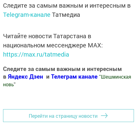
Следите за самым важным и интересным в
Telegram-канале
Татмедиа
Читайте новости Татарстана в
национальном мессенджере MАХ:
https://max.ru/tatmedia
Следите за самым важным и интересным
в
Яндекс Дзен
и
Телеграм канале
"
Шешминская
новь
"
Добавить Шешминскую новь в Яндекс.Новости
Перейти на страницу новости