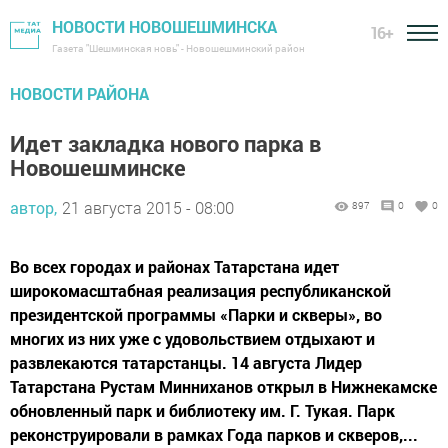
НОВОСТИ НОВОШЕШМИНСКА
16+
Газета "Шешминская новь" - Новошешминский район
НОВОСТИ РАЙОНА
Идет закладка нового парка в
Новошешминске
автор,
21 августа 2015 - 08:00
897
0
0
Во всех городах и районах Татарстана идет
широкомасштабная реализация республиканской
президентской программы «Парки и скверы», во
многих из них уже с удовольствием отдыхают и
развлекаются татарстанцы. 14 августа Лидер
Татарстана Рустам Минниханов открыл в Нижнекамске
обновленный парк и библиотеку им. Г. Тукая. Парк
реконструировали в рамках Года парков и скверов,...