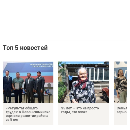
Топ 5 новостей
«Результат общего
95 лет — это не просто
Семья Г
труда»: в Новошешминске
годы, это эпоха
верност
оценили развитие района
за 5 лет