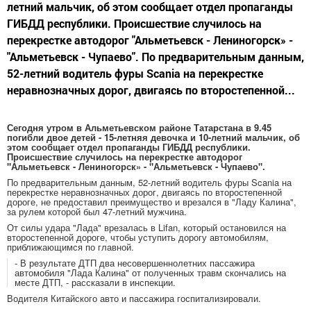
летний мальчик, об этом сообщает отдел пропаганды
ГИБДД республики. Происшествие случилось на
перекрестке автодорог "Альметьевск - Лениногорск» -
"Альметьевск - Чупаево". По предварительным данным,
52-летний водитель фуры Scania на перекрестке
неравнозначных дорог, двигаясь по второстепенной...
Сегодня утром в Альметьевском районе Татарстана в 9.45
погибли двое детей - 15-летняя девочка и 10-летний мальчик, об
этом сообщает отдел пропаганды ГИБДД республики.
Происшествие случилось на перекрестке автодорог
"Альметьевск - Лениногорск» - "Альметьевск - Чупаево".
По предварительным данным, 52-летний водитель фуры Scania на
перекрестке неравнозначных дорог, двигаясь по второстепенной
дороге, не предоставил преимущество и врезался в "Ладу Калина",
за рулем которой был 47-летний мужчина.
От силы удара "Лада" врезалась в Lifan, который остановился на
второстепенной дороге, чтобы уступить дорогу автомобилям,
приближающимся по главной.
- В результате ДТП два несовершеннолетних пассажира
автомобиля "Лада Калина" от полученных травм скончались на
месте ДТП, - рассказали в инспекции.
Водителя Китайского авто и пассажира госпитализировали.