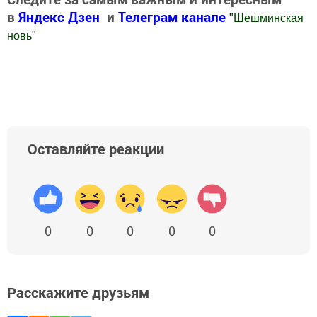
в
Яндекс Дзен
и
Телеграм канале
"
Шешминская
новь
"
Добавить Шешминскую новь в Яндекс.Новости
Оставляйте реакции
0
0
0
0
0
Расскажите друзьям