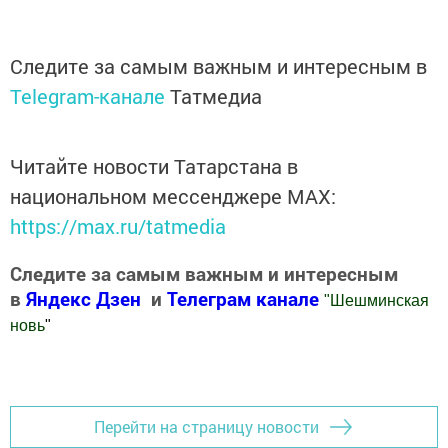
Следите за самым важным и интересным в
Telegram-канале
Татмедиа
Читайте новости Татарстана в
национальном мессенджере MАХ:
https://max.ru/tatmedia
Следите за самым важным и интересным
в
Яндекс Дзен
и
Телеграм канале
"
Шешминская
новь
"
Добавить Шешминскую новь в Яндекс.Новости
Перейти на страницу новости