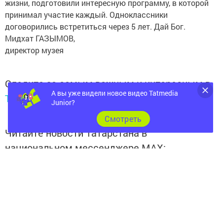
жизни, подготовили интересную программу, в которой
принимал участие каждый. Одноклассники
договорились встретиться через 5 лет. Дай Бог.
Мидхат ГАЗЫМОВ,
директор музея
Следите за самым важным и интересным в
А вы уже видели новое видео Tatmedia
Telegram-канале
Татмедиа
Junior?
Cмотреть
Читайте новости Татарстана в
национальном мессенджере MАХ:
https://max.ru/tatmedia
Следите за самым важным и интересным
в
Яндекс Дзен
и
Телеграм канале
"
Шешминская
новь
"