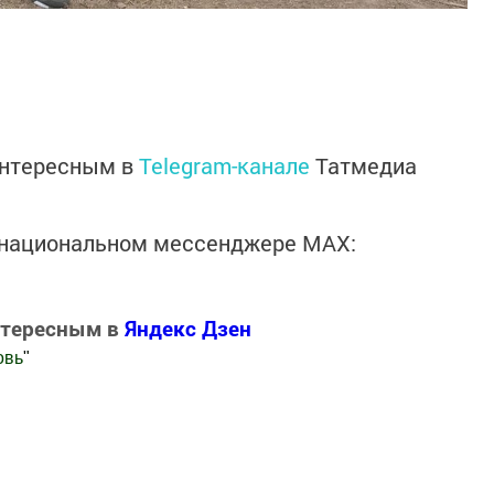
интересным в
Telegram-канале
Татмедиа
в национальном мессенджере MАХ:
нтересным в
Яндекс Дзен
овь
"
.Новости