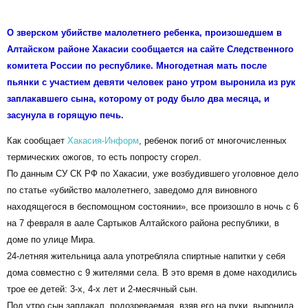
О зверском убийстве малолетнего ребенка, произошедшем в
Алтайском районе Хакасии сообщается на сайте Следственного
комитета России по республике. Многодетная мать после
пьянки с участием девяти человек рано утром выронила из рук
заплакавшего сына, которому от роду было два месяца, и
засунула в горящую печь.
Как сообщает
Хакасия-Информ
, ребенок погиб от многочисленных
термических ожогов, то есть попросту сгорел.
По данным СУ СК РФ по Хакасии, уже возбудившего уголовное дело
по статье «убийство малолетнего, заведомо для виновного
находящегося в беспомощном состоянии», все произошло в ночь с 6
на 7 февраля в аале Сартыков Алтайского района республики, в
доме по улице Мира.
24-летняя жительница аала употребляла спиртные напитки у себя
дома совместно с 9 жителями села. В это время в доме находились
трое ее детей: 3-х, 4-х лет и 2-месячный сын.
Под утро сын заплакал, подозреваемая, взяв его на руки, выронила,