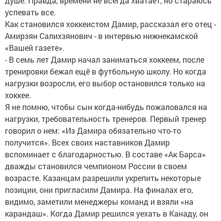
душе. Правда, времени не всегда хватает, но стараюсь
успевать все.
Как становился хоккеистом Дамир, рассказал его отец -
Амирзян Салихзянович - в интервью нижнекамской
«Вашей газете».
- В семь лет Дамир начал заниматься хоккеем, после
тренировки бежал ещё в футбольную школу. Но когда
нагрузки возросли, его выбор остановился только на
хоккее.
Я не помню, чтобы сын когда-нибудь пожаловался на
нагрузки, требовательность тренеров. Первый тренер
говорил о нем: «Из Дамира обязательно что-то
получится». Всех своих наставников Дамир
вспоминает с благодарностью. В составе «Ак Барса»
дважды становился чемпионом России в своем
возрасте. Казанцам разрешили укрепить некоторые
позиции, они пригласили Дамира. На финалах его,
видимо, заметили менеджеры команд и взяли «на
карандаш». Когда Дамир решился уехать в Канаду, он