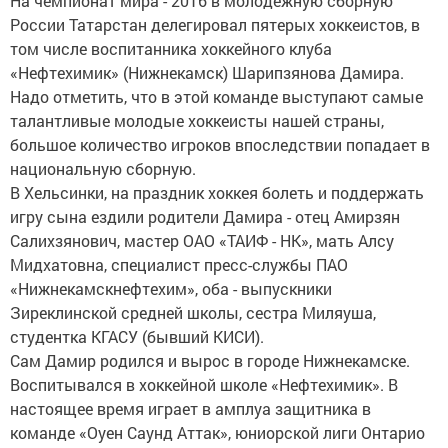
На чемпионат мира - 2016 в молодежную сборную
России Татарстан делегировал пятерых хоккеистов, в
том числе воспитанника хоккейного клуба
«Нефтехимик» (Нижнекамск) Шарипзянова Дамира.
Надо отметить, что в этой команде выступают самые
талантливые молодые хоккеисты нашей страны,
большое количество игроков впоследствии попадает в
национальную сборную.
В Хельсинки, на праздник хоккея болеть и поддержать
игру сына ездили родители Дамира - отец Амирзян
Салихзянович, мастер ОАО «ТАИФ - НК», мать Алсу
Мидхатовна, специалист пресс-службы ПАО
«Нижнекамскнефтехим», оба - выпускники
Зиреклинской средней школы, сестра Миляуша,
студентка КГАСУ (бывший КИСИ).
Сам Дамир родился и вырос в городе Нижнекамске.
Воспитывался в хоккейной школе «Нефтехимик». В
настоящее время играет в амплуа защитника в
команде «Оуен Саунд Аттак», юниорской лиги Онтарио