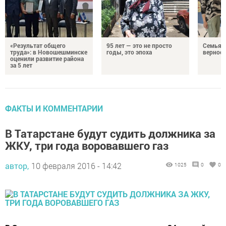
«Результат общего
95 лет — это не просто
Семья Г
труда»: в Новошешминске
годы, это эпоха
верност
оценили развитие района
за 5 лет
ФАКТЫ И КОММЕНТАРИИ
В Татарстане будут судить должника за
ЖКУ, три года воровавшего газ
автор,
10 февраля 2016 - 14:42
1025
0
0