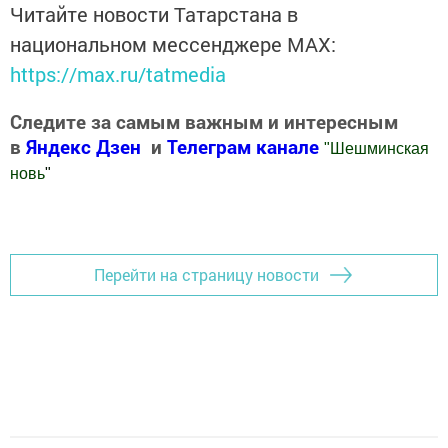
Читайте новости Татарстана в
национальном мессенджере MАХ:
https://max.ru/tatmedia
Следите за самым важным и интересным
в
Яндекс Дзен
и
Телеграм канале
"
Шешминская
новь
"
Добавить Шешминскую новь в Яндекс.Новости
Перейти на страницу новости