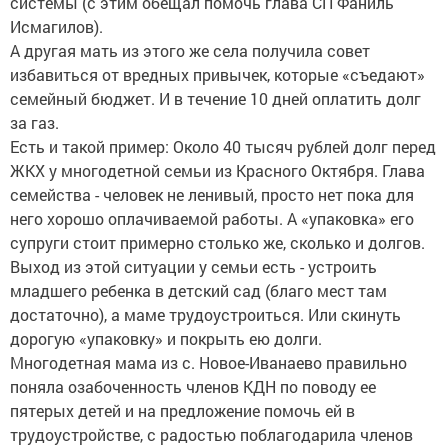
системы (с этим обещал помочь глава СП Фаниль
Исмагилов).
А другая мать из этого же села получила совет
избавиться от вредных привычек, которые «съедают»
семейный бюджет. И в течение 10 дней оплатить долг
за газ.
Есть и такой пример: Около 40 тысяч рублей долг перед
ЖКХ у многодетной семьи из Красного Октября. Глава
семейства - человек не ленивый, просто нет пока для
него хорошо оплачиваемой работы. А «упаковка» его
супруги стоит примерно столько же, сколько и долгов.
Выход из этой ситуации у семьи есть - устроить
младшего ребенка в детский сад (благо мест там
достаточно), а маме трудоустроиться. Или скинуть
дорогую «упаковку» и покрыть ею долги.
Многодетная мама из с. Новое-Иванаево правильно
поняла озабоченность членов КДН по поводу ее
пятерых детей и на предложение помочь ей в
трудоустройстве, с радостью поблагодарила членов