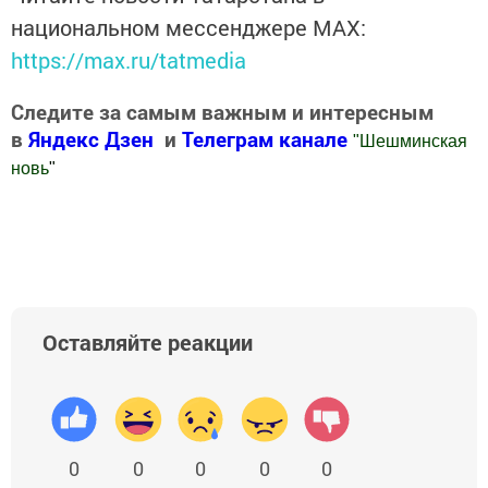
национальном мессенджере MАХ:
https://max.ru/tatmedia
Следите за самым важным и интересным
в
Яндекс Дзен
и
Телеграм канале
"
Шешминская
новь
"
Добавить Шешминскую новь в Яндекс.Новости
Оставляйте реакции
0
0
0
0
0