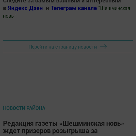
Следите за самым важным и интересным
в
Яндекс Дзен
и
Телеграм канале
"
Шешминская
новь
"
Добавить Шешминскую новь в Яндекс.Новости
Перейти на страницу новости
НОВОСТИ РАЙОНА
Редакция газеты «Шешминская новь»
ждет призеров розыгрыша за