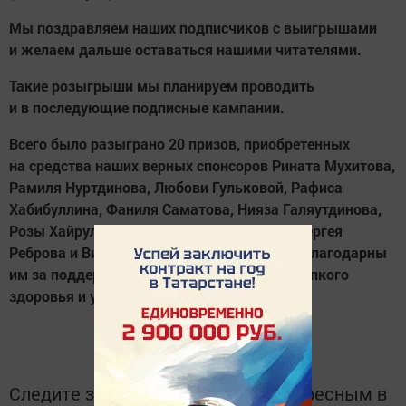
Мы поздравляем наших подписчиков с выигрышами
и желаем дальше оставаться нашими читателями.
Такие розыгрыши мы планируем проводить
и в последующие подписные кампании.
Всего было разыграно 20 призов, приобретенных
на средства наших верных спонсоров Рината Мухитова,
Рамиля Нуртдинова, Любови Гульковой, Рафиса
Хабибуллина, Фаниля Саматова, Нияза Галяутдинова,
Розы Хайруллиной, Александра Карпова, Сергея
Реброва и Виктора Калмыкова. Мы очень благодарны
им за поддержку редакции, желаем им крепкого
здоровья и успехов в бизнесе.
Следите за самым важным и интересным в