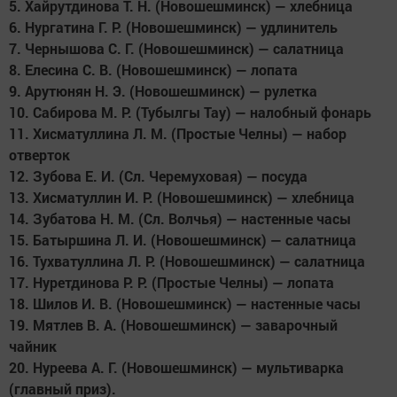
5. Хайрутдинова Т. Н. (Новошешминск) — хлебница
6. Нургатина Г. Р. (Новошешминск) — удлинитель
7. Чернышова С. Г. (Новошешминск) — салатница
8. Елесина С. В. (Новошешминск) — лопата
9. Арутюнян Н. Э. (Новошешминск) — рулетка
10. Сабирова М. Р. (Тубылгы Тау) — налобный фонарь
11. Хисматуллина Л. М. (Простые Челны) — набор
отверток
12. Зубова Е. И. (Сл. Черемуховая) — посуда
13. Хисматуллин И. Р. (Новошешминск) — хлебница
14. Зубатова Н. М. (Сл. Волчья) — настенные часы
15. Батыршина Л. И. (Новошешминск) — салатница
16. Тухватуллина Л. Р. (Новошешминск) — салатница
17. Нуретдинова Р. Р. (Простые Челны) — лопата
18. Шилов И. В. (Новошешминск) — настенные часы
19. Мятлев В. А. (Новошешминск) — заварочный
чайник
20. Нуреева А. Г. (Новошешминск) — мультиварка
(главный приз).