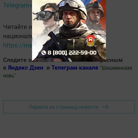
Telegram-канале
Татмедиа
Читайте новости Татарстана в
национальном мессенджере MАХ:
https://max.ru/tatmedia
Следите за самым важным и интересным
в
Яндекс Дзен
и
Телеграм канале
"
Шешминская
новь
"
Добавить Шешминскую новь в Яндекс.Новости
Перейти на страницу новости