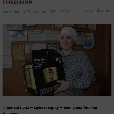
подарками
Азат Мусин,
27 января 2025 - 10:13
765
0
0
Главный приз – мультиварку – выиграла Айсина
Нуреева