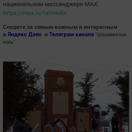
национальном мессенджере MАХ:
https://max.ru/tatmedia
Следите за самым важным и интересным
в
Яндекс Дзен
и
Телеграм канале
"
Шешминская
новь
"
Добавить Шешминскую новь в Яндекс.Новости