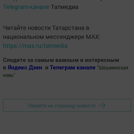
Telegram-канале
Татмедиа
Читайте новости Татарстана в
национальном мессенджере MАХ:
https://max.ru/tatmedia
Следите за самым важным и интересным
в
Яндекс Дзен
и
Телеграм канале
"
Шешминская
новь
"
Добавить Шешминскую новь в Яндекс.Новости
Перейти на страницу новости