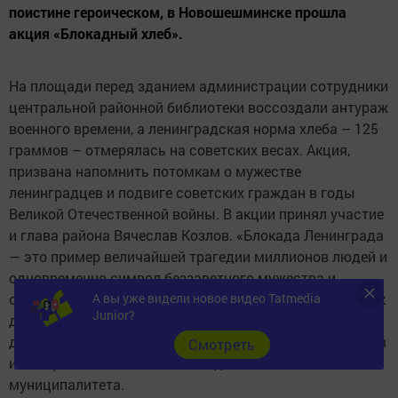
поистине героическом, в Новошешминске прошла
акция «Блокадный хлеб».
На площади перед зданием администрации сотрудники
центральной районной библиотеки воссоздали антураж
военного времени, а ленинградская норма хлеба – 125
граммов – отмерялась на советских весах. Акция,
призвана напомнить потомкам о мужестве
ленинградцев и подвиге советских граждан в годы
Великой Отечественной войны. В акции принял участие
и глава района Вячеслав Козлов. «Блокада Ленинграда
— это пример величайшей трагедии миллионов людей и
одновременно символ беззаветного мужества и
А вы уже видели новое видео Tatmedia
стойкости. Каждый день блокады вошёл в историю как
Junior?
доказательство величия человеческого духа, верности
долгу и любви к Родине. Мы гордимся подвигом героев
Cмотреть
и обещаем помнить о них всегда.»-сказал глава
муниципалитета.