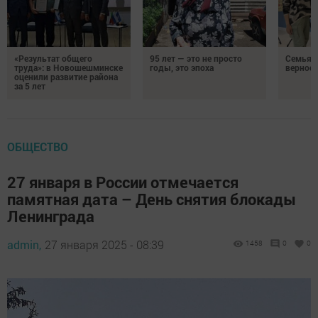
«Результат общего
95 лет — это не просто
Семья Г
труда»: в Новошешминске
годы, это эпоха
верност
оценили развитие района
за 5 лет
ОБЩЕСТВО
27 января в России отмечается
памятная дата – День снятия блокады
Ленинграда
admin,
27 января 2025 - 08:39
1458
0
0