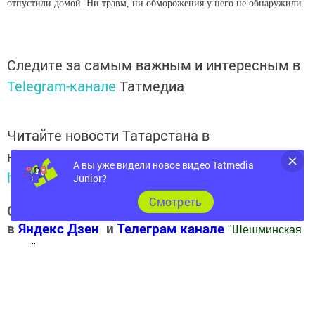
отпустили домой. Ни травм, ни обморожения у него не обнаружили.
Следите за самым важным и интересным в
Telegram-канале
Татмедиа
Читайте новости Татарстана в
национальном мессенджере MАХ:
А вы уже видели новое видео Tatmedia
https://max.ru/tatmedia
Junior?
Cмотреть
Следите за самым важным и интересным
в
Яндекс Дзен
и
Телеграм канале
"
Шешминская
новь
"
Добавить Шешминскую новь в Яндекс.Новости