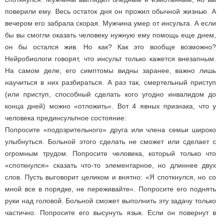
поверили ему. Весь остаток дня он прожил обычной жизнью. А
вечером его забрала скорая. Мужчина умер от инсульта. А если
бы вы смогли оказать человеку нужную ему помощь еще днем,
он бы остался жив. Но как? Как это вообще возможно?
Нейробиологи говорят, что инсульт только кажется внезапным.
На самом деле, его симптомы видны заранее, важно лишь
научиться в них разбираться. А раз так, смертельный приступ
(или приступ, способный сделать кого угодно инвалидом до
конца дней) можно «отложить«. Вот 4 явных признака, что у
человека прединсультное состояние:
Попросите «подозрительного» друга или члена семьи широко
улыбнуться. Больной этого сделать не сможет или сделает с
огромным трудом. Попросите человека, который только что
«споткнулся» сказать что-то элементарное, но длиннее двух
слов. Пусть выговорит целиком и внятно: «Я споткнулся, но со
мной все в порядке, не переживайте«. Попросите его поднять
руки над головой. Больной сможет выполнить эту задачу только
частично. Попросите его высунуть язык. Если он повернут в