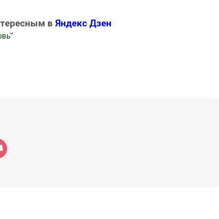
нтересным в
Яндекс Дзен
овь
"
.Новости