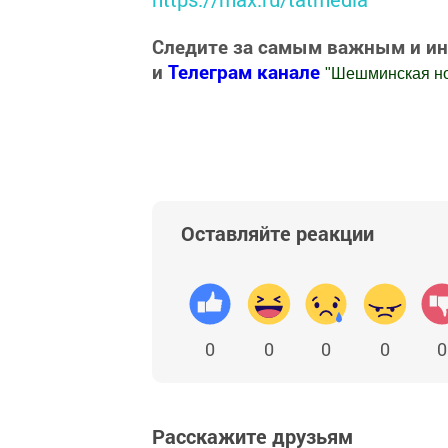
Следите за самым важным и и
и
Телеграм канале
"
Шешминская н
Добавить Шешминскую новь в Яндекс
Оставляйте реакции
0
0
0
0
0
Расскажите друзьям