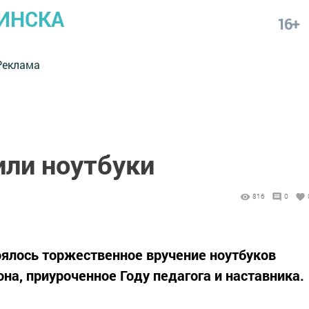
ИНСКА
16+
Реклама
или ноутбуки
816
0
лось торжественное вручение ноутбуков
на, приуроченное Году педагога и наставника.