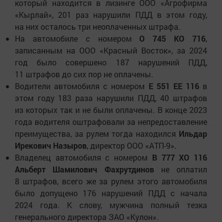
который находится в лизинге ООО «Агрофирма
«Кырлай», 201 раз нарушили ПДД в этом году,
на них осталось три неоплаченных штрафа.
На автомобиле с номером
О 745 КО 716
,
записанным на ООО «Красный Восток», за 2024
год было совершено 187 нарушений ПДД,
11 штрафов до сих пор не оплачены.
Водители автомобиля с номером
Е 551 ЕЕ 116
в
этом году 183 раза нарушили ПДД, 40 штрафов
из которых так и не были оплачены. В конце 2023
года водителя оштрафовали за непредоставление
преимущества, за рулем тогда находился
Ильдар
Ирекович Назыров
, директор ООО «АТП-9».
Владелец автомобиля с номером
В 777 ХО 116
Альберт Шамилович Фахрутдинов
не оплатил
8 штрафов, всего же за рулем этого автомобиля
было допущено 176 нарушений ПДД с начала
2024 года. К слову, мужчина полный тезка
генерального директора ЗАО «Кулон».