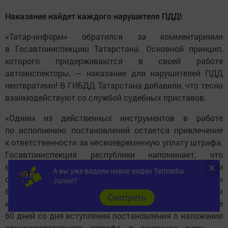
Наказание найдет каждого нарушителя ПДД!
«Татар-информ» обратился за комментариями
в Госавтоинспекцию Татарстана. Основной принцип,
которого придерживаются в своей работе
автоинспекторы, — наказание для нарушителей ПДД
неотвратимо! В ГИБДД Татарстана добавили, что тесно
взаимодействуют со службой судебных приставов.
«Одним из действенных инструментов в работе
по исполнению постановлений остается привлечение
к ответственности за несвоевременную уплату штрафа.
Госавтоинспекция республики напоминает, что
в соответствии с Кодексом Российской Федерации
А вы уже видели новое видео Tatmedia
об административных правонарушениях штраф должен
Junior?
быть оплачен лицом, привлеченным
Cмотреть
к административной ответственности, не позднее
60 дней со дня вступления постановления о наложении
административного штрафа в законную силу», —