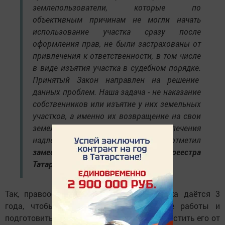
землепользователи, которые по
объективным причинам не могли начать
использование участка сразу после
оформления прав, не были застрахованы от
привлечения к ответственности, в том числе
в виде изъятия участка в судебном порядке.
Принятый Закон направлен на решение
данных проблем. Наша задача - не наказание
собственников или изъятие у них земельных
участков, а именно их возвращение на свои
земельные участки для обеспечения
надлежащего использования», - отметил
заместитель руководителя Росреестра
Татарстана Линар Гатин.
Так, правообладателю земельного участка даётся 3
года, чтобы провести все необходимые работы и
подготовить участок к использованию (очистить его от