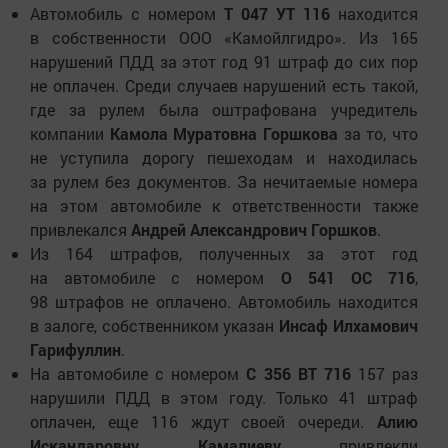
Автомобиль с номером
Т 047 УТ 116
находится
в собственности ООО «Камойлгидро». Из 165
нарушений ПДД за этот год 91 штраф до сих пор
не оплачен. Среди случаев нарушений есть такой,
где за рулем была оштрафована учредитель
компании
Камола Муратовна Горшкова
за то, что
не уступила дорогу пешеходам и находилась
за рулем без документов. За нечитаемые номера
на этом автомобиле к ответственности также
привлекался
Андрей Александрович Горшков
.
Из 164 штрафов, полученных за этот год
на автомобиле с номером
О 541 ОС 716
,
98 штрафов не оплачено. Автомобиль находится
в залоге, собственником указан
Инсаф Илхамович
Гарифуллин
.
На автомобиле с номером
С 356 ВТ 716
157 раз
нарушили ПДД в этом году. Только 41 штраф
оплачен, еще 116 ждут своей очереди.
Алию
Искандаровну Камалиеву
привлекли