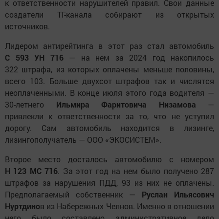
к ответственности нарушителей правил. Свои данные
создатели ТГ-канала собирают из открытых
источников.
Лидером антирейтинга в этот раз стал автомобиль
С 593 УН 716
— на нем за 2024 год накопилось
322 штрафа, из которых оплачены меньше половины,
всего 103. Больше двухсот штрафов так и числятся
неоплаченными. В конце июля этого года водителя —
30-летнего
Ильмира Фаритовича Низамова
—
привлекли к ответственности за то, что не уступил
дорогу. Сам автомобиль находится в лизинге,
лизингополучатель — ООО «ЭКОСИСТЕМ».
Второе место досталось автомобилю с номером
Н 123 МС 716
. За этот год на нем было получено 287
штрафов за нарушения ПДД, 93 из них не оплачены.
Предполагаемый собственник —
Руслан Ильясович
Нуртдино
в из Набережных Челнов. Именно в отношении
него было составлено административное дело