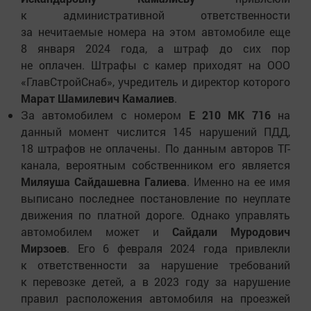
к административной ответственности
за нечитаемые номера на этом автомобиле еще
8 января 2024 года, а штраф до сих пор
не оплачен. Штрафы с камер приходят на ООО
«ГлавСтройСнаб», учредитель и директор которого
Марат Шамилевич Камалиев
.
За автомобилем с номером
Е 210 МК 716
на
данный момент числится 145 нарушений ПДД,
18 штрафов не оплачены. По данным авторов ТГ-
канала, вероятным собственником его является
Миляуша Сайдашевна Галиева
. Именно на ее имя
выписано последнее постановление по неуплате
движения по платной дороге. Однако управлять
автомобилем может и
Сайдали Муродович
Мирзоев
. Его 6 февраля 2024 года привлекли
к ответственности за нарушение требований
к перевозке детей, а в 2023 году за нарушение
правил расположения автомобиля на проезжей