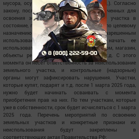
мусора, осушить, выровнять рельеф и т.д.). Согласно
закону, после истечения 3 лет, предназначенных для
освоения земли (приведения земельного участка в
состояние, пригодное для использования по целевому
назначению и в соответствии с разрешенным
использованием), собственник должен начать ее
использовать по назначению – строить дом, магазин,
объекты рекреационного назначения и т.д. С этого
момента он несет ответственность за неиспользование
земельного участка, и контрольные (надзорные)
органы могут зафиксировать нарушения. Участки,
которые купят, подарят и т.д. после 1 марта 2025 года,
нужно будет начинать осваивать с момента
приобретения прав на них. По тем участкам, которые
уже в собственности, срок будет исчисляться с 1 марта
2025 года. Перечень мероприятий по освоению
земельных участков и конкретные признаки их
неиспользования будут закреплены в
соответствующих актах Правительства РФ: