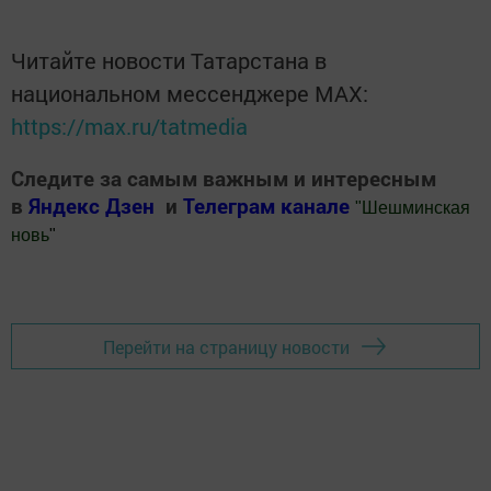
Читайте новости Татарстана в
национальном мессенджере MАХ:
https://max.ru/tatmedia
Следите за самым важным и интересным
в
Яндекс Дзен
и
Телеграм канале
"
Шешминская
новь
"
Добавить Шешминскую новь в Яндекс.Новости
Перейти на страницу новости