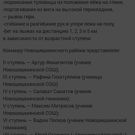
-поднимание туловища из положения лёжа на спине,
-подтягивание из виса на высокой перекладине,
— рывок гири,
-сгибание и разгибание рук в упоре лежа на полу,
-бег на лыжах на дистанцию 1, 2, 3 и 5 км
в зависимости от возрастной ступени.
Команду Новошешминского района представляли:
II ступень — Артур Финагентов (ученик
Новошешминской СОШ);
III ступень — Рафина Гизатуллина (ученица
Новошешминской СОШ)
IV ступень — Салават Саматов (ученик
Новошешминской гимназии);
V ступень — Максим Митрясов (ученик
Новошешминской СОШ);
VI ступень — Вадим Попков (ученик Новошешминской
гимназии);
VII ступень — Юрий Стариков («Алексеевскдорстрой»);