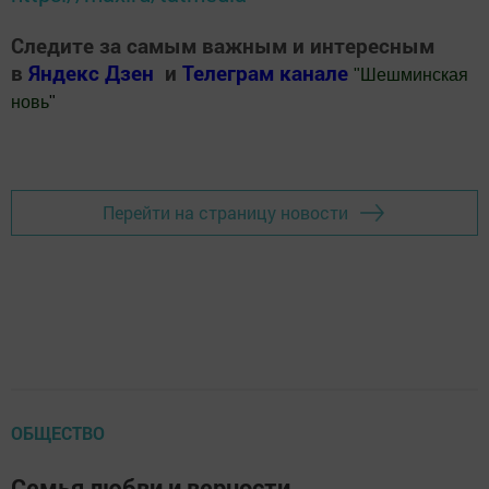
Следите за самым важным и интересным
в
Яндекс Дзен
и
Телеграм канале
"
Шешминская
новь
"
Добавить Шешминскую новь в Яндекс.Новости
Перейти на страницу новости
ОБЩЕСТВО
Семья любви и верности