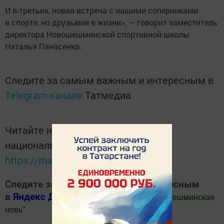
И в-третьих, новая встреча с нашими соперниками
в спорте, но друзьями в жизни», — говорит заместитель
директора Новошешминской спортивной школы
Наталья Панасенко.
Следите за самым важным и интересным в
Telegram-канале
Татмедиа
Читайте новости Татарстана в
национальном мессенджере MАХ:
https://max.ru/tatmedia
Следите за самым важным и интересным
в
Яндекс Дзен
и
Телеграм канале
"
Шешминская
новь
"