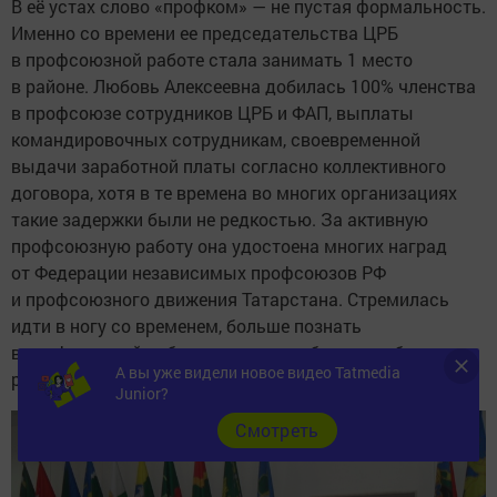
В её устах слово «профком» — не пустая формальность.
Именно со времени ее председательства ЦРБ
в профсоюзной работе стала занимать 1 место
в районе. Любовь Алексеевна добилась 100% членства
в профсоюзе сотрудников ЦРБ и ФАП, выплаты
командировочных сотрудникам, своевременной
выдачи заработной платы согласно коллективного
договора, хотя в те времена во многих организациях
такие задержки были не редкостью. За активную
профсоюзную работу она удостоена многих наград
от Федерации независимых профсоюзов РФ
и профсоюзного движения Татарстана. Стремилась
идти в ногу со временем, больше познать
в профсоюзной работе и потому добивалась больших
А вы уже видели новое видео Tatmedia
результатов.
Junior?
Cмотреть