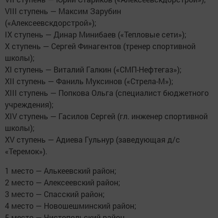
VIII ступень — Максим Зарубин
(«Алексеевскдорстрой»);
IX ступень — Динар Минибаев («Тепловые сети»);
X ступень — Сергей Финагентов (тренер спортивной
школы);
XI ступень — Виталий Галкин («СМП-Нефтегаз»);
XII ступень — Фаниль Муксинов («Стрела-М»);
XIII ступень — Попкова Ольга (специалист бюджетного
учреждения);
XIV ступень — Гасилов Сергей (гл. инженер спортивной
школы);
XV ступень — Адиева Гульнур (заведующая д/с
«Теремок»).
1 место — Алькеевский район;
2 место — Алексеевский район;
3 место — Спасский район;
4 место — Новошешминский район;
5 место — Чистопольский район.