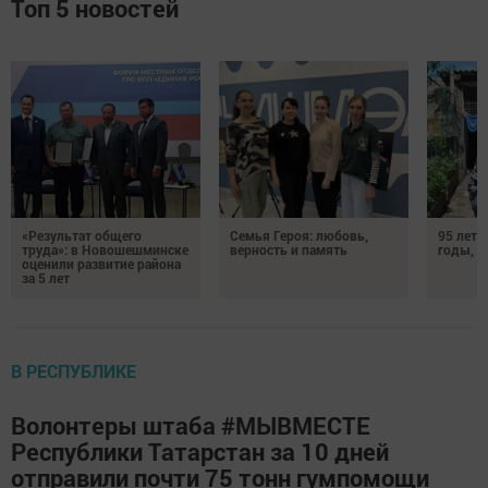
Топ 5 новостей
«Результат общего
Семья Героя: любовь,
95 лет 
труда»: в Новошешминске
верность и память
годы, э
оценили развитие района
за 5 лет
В РЕСПУБЛИКЕ
Волонтеры штаба #МЫВМЕСТЕ
Республики Татарстан за 10 дней
отправили почти 75 тонн гумпомощи