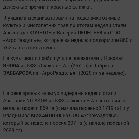
денежные премии и красные флажки.
Лучшими механизаторами на подкормке озимых
культур и многолетних трав по итогам недели стали
Александр КОЧЕТОВ и Валерий
ЛЕОНТЬЕВ
из ООО
«АгроРаздолье», которые за неделю подкормили 860 и
762 га соответственно.
На культивации зяби лучшие показатели у Николая
ЯНОВА
из КФХ «Скоков Н.А.» (257 га) и Табриса
ЗАББАРОВА
из «АгроРаздолье» (2025 га за неделю).
На севе яровых культур лидерами недели стали
Анатолий УШАКОВ из КФХ «Скоков Н.А.», который за
неделю посеял 869 га (с начала посевной 1719 га) и у
Владимира
МИХАЙЛОВА
из ООО «АгроРаздолье»,
который за неделю посеял 297 га (с начала посевной
2698 га).