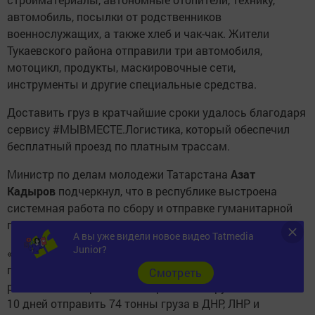
автомобиль, посылки от родственников
военнослужащих, а также хлеб и чак-чак. Жители
Тукаевского района отправили три автомобиля,
мотоцикл, продукты, маскировочные сети,
инструменты и другие специальные средства.
Доставить груз в кратчайшие сроки удалось благодаря
сервису #МЫВМЕСТЕ.Логистика, который обеспечил
бесплатный проезд по платным трассам.
Министр по делам молодежи Татарстана
Азат
Кадыров
подчеркнул, что в республике выстроена
системная работа по сбору и отправке гуманитарной
помощи.
А вы уже видели новое видео Tatmedia
Junior?
«Республика Татарстан не просто оказывает
гуманитарную помощь: в регионе системно выстроена
Cмотреть
работа во всех районах и городских округах. Всего за
10 дней отправить 74 тонны груза в ДНР, ЛНР и