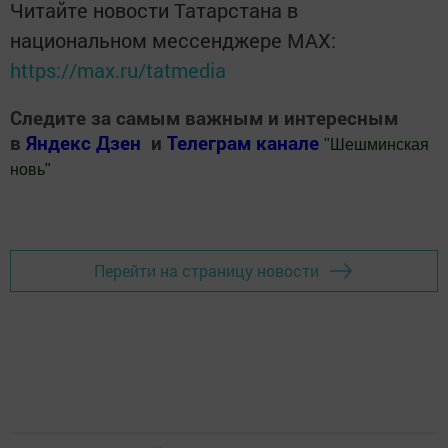
Читайте новости Татарстана в
национальном мессенджере MАХ:
https://max.ru/tatmedia
Следите за самым важным и интересным
в
Яндекс Дзен
и
Телеграм канале
"
Шешминская
новь
"
Добавить Шешминскую новь в Яндекс.Новости
Перейти на страницу новости