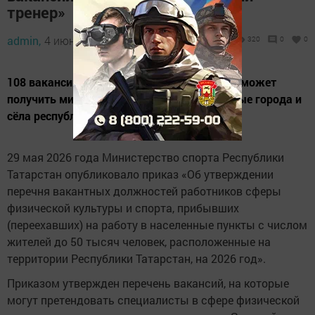
тренер»
admin,
4 июня 2026 - 09:12
320
0
0
108 вакансий в 37 районах Татарстана: кто может
получить миллион рублей за переезд в малые города и
сёла республики.
29 мая 2026 года Министерство спорта Республики
Татарстан опубликовало приказ «Об утверждении
перечня вакантных должностей работников сферы
физической культуры и спорта, прибывших
(переехавших) на работу в населенные пункты с числом
жителей до 50 тысяч человек, расположенные на
территории Республики Татарстан, на 2026 год».
Приказом утвержден перечень вакансий, на которые
могут претендовать специалисты в сфере физической