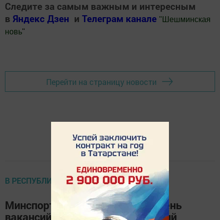
Следите за самым важным и интересным
в
Яндекс Дзен
и
Телеграм канале
"
Шешминская
новь
"
Добавить Шешминскую новь в Яндекс.Новости
Перейти на страницу новости
В РЕСПУБЛИКЕ
Минспорта РТ утвердило перечень
вакансий по программе «Земский