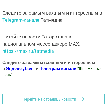
Следите за самым важным и интересным в
Telegram-канале
Татмедиа
Читайте новости Татарстана в
национальном мессенджере MАХ:
https://max.ru/tatmedia
Следите за самым важным и интересным
в
Яндекс Дзен
и
Телеграм канале
"
Шешминская
новь
"
Добавить Шешминскую новь в Яндекс.Новости
Перейти на страницу новости