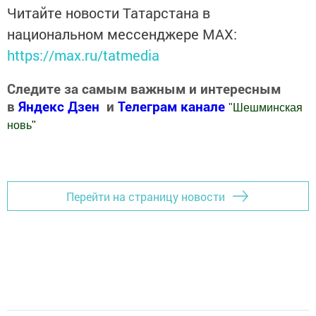
Читайте новости Татарстана в
национальном мессенджере MАХ:
https://max.ru/tatmedia
Следите за самым важным и интересным
в
Яндекс Дзен
и
Телеграм канале
"
Шешминская
новь
"
Добавить Шешминскую новь в Яндекс.Новости
Перейти на страницу новости