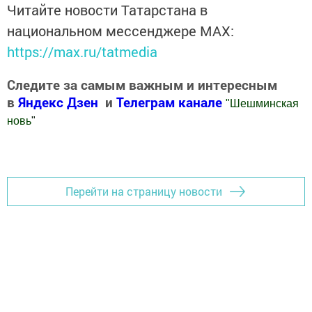
Читайте новости Татарстана в
национальном мессенджере MАХ:
https://max.ru/tatmedia
Следите за самым важным и интересным
в
Яндекс Дзен
и
Телеграм канале
"
Шешминская
новь
"
Добавить Шешминскую новь в Яндекс.Новости
Перейти на страницу новости