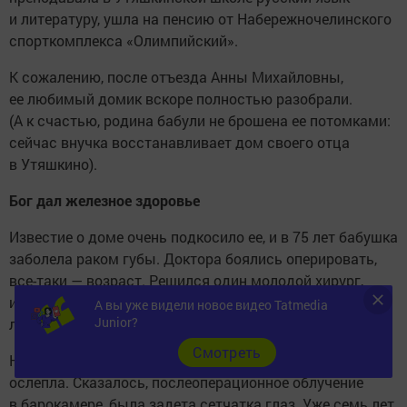
и литературу, ушла на пенсию от Набережночелинского
спорткомплекса «Олимпийский».
К сожалению, после отъезда Анны Михайловны,
ее любимый домик вскоре полностью разобрали.
(А к счастью, родина бабули не брошена ее потомками:
сейчас внучка восстанавливает дом своего отца
в Утяшкино).
Бог дал железное здоровье
Известие о доме очень подкосило ее, и в 75 лет бабушка
заболела раком губы. Доктора боялись оперировать,
все-таки — возраст. Решился один молодой хирург,
и не зря. После двух операций и нескольких сеансов
А вы уже видели новое видео Tatmedia
Junior?
лучевой терапии Анна Михайловна пошла на поправку.
Cмотреть
Но в 93 года новое испытание — бабуля полностью
ослепла. Сказалось, послеоперационное облучение
в барокамере, была задета сетчатка глаз. Уже семь лет