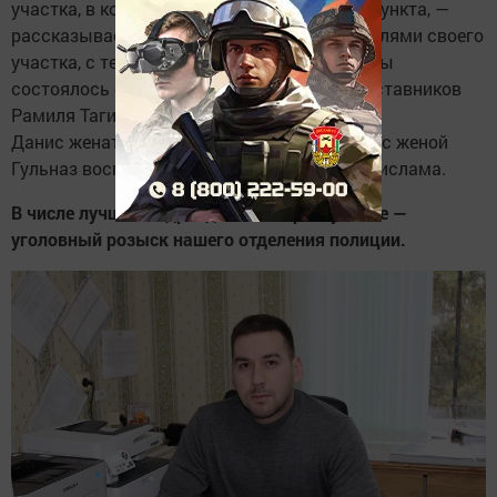
участка, в который входило 4 населенных пункта, —
рассказывает Данис. — Знакомство с жителями своего
участка, с территорией и спецификой работы
состоялось быстро, благодаря советам наставников
Рамиля Тагирова и Раиса Гизатуллина».
Данис женат, у них трое детей, которых они с женой
Гульназ воспитывают в лучших традициях ислама.
В числе лучших подразделений в республике —
уголовный розыск нашего отделения полиции.