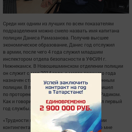
Среди них одним из лучших по всем показателям
подразделения можно смело назвать имя капитана
полиции Даниса Рамазанова. Получив высшее
экономическое образование, Данис год отслужил
в армии, после чего 4 года служил младшим
инспектором отдела безопасности в УФСИН г.
Нижнекамск. В Новошешминском отделении полиции
он служит с мая 2014 года, с марта текущего года
назначен старшим участковым уполномоченным
полиции. В профессию Данис Рамазанов пришел
по проторенной тропинке старшим братом Радиком.
Как и говорил ему брат самым трудным был первый
год службы.
«Трудности первого года состояли в незнании
контингента населения и самого вверенного мне