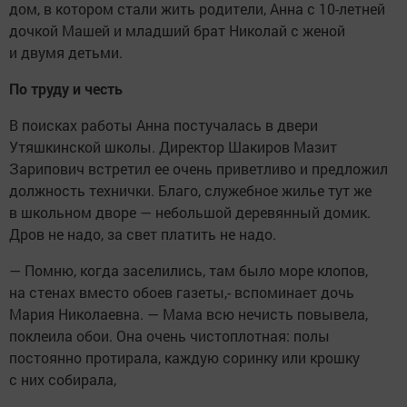
дом, в котором стали жить родители, Анна с 10-летней
дочкой Машей и младший брат Николай с женой
и двумя детьми.
По труду и честь
В поисках работы Анна постучалась в двери
Утяшкинской школы. Директор Шакиров Мазит
Зарипович встретил ее очень приветливо и предложил
должность технички. Благо, служебное жилье тут же
в школьном дворе — небольшой деревянный домик.
Дров не надо, за свет платить не надо.
— Помню, когда заселились, там было море клопов,
на стенах вместо обоев газеты,- вспоминает дочь
Мария Николаевна. — Мама всю нечисть повывела,
поклеила обои. Она очень чистоплотная: полы
постоянно протирала, каждую соринку или крошку
с них собирала,