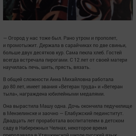
— Огород у нас тоже был. Рано утром и прополет,
и промотыжит. Держала в сарайчиках по две свиньи,
больше двух десятков кур. Сама пекла хлеб. Гостей
всегда встречала пирогами. С 12 лет от своей матери
научилась печь, шить, прясть, вязать.
В общей сложности Анна Михайловна работала
до 80 лет, имеет звания «Ветеран труда» и «Ветеран
тыла», награждена юбилейными медалями.
Она вырастила Машу одна. Дочь окончила педучилище
в Мензелинске и заочно — Елабужский пединститут.
Двадцать лет проработала воспитателем в детском
саду в Набережных Челнах, некоторое время
преподавала в Утяшкинской школе русский язык