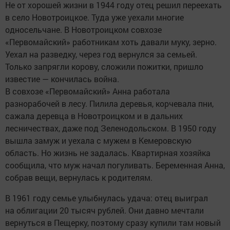
Не от хорошей жизни в 1944 году отец решил переехать
в село Новотроицкое. Туда уже уехали многие
односельчане. В Новотроицком совхозе
«Первомайский» работникам хоть давали муку, зерно.
Уехал на разведку, через год вернулся за семьей.
Только запрягли корову, сложили пожитки, пришло
известие — кончилась война.
В совхозе «Первомайский» Анна работала
разнорабочей в лесу. Пилила деревья, корчевала пни,
сажала деревца в Новотроицком и в дальних
лесничествах, даже под Зеленодольском. В 1950 году
вышла замуж и уехала с мужем в Кемеровскую
область. Но жизнь не задалась. Квартирная хозяйка
сообщила, что муж начал погуливать. Беременная Анна,
собрав вещи, вернулась к родителям.
В 1961 году семье улыбнулась удача: отец выиграл
на облигации 20 тысяч рублей. Они давно мечтали
вернуться в Пещерку, поэтому сразу купили там новый