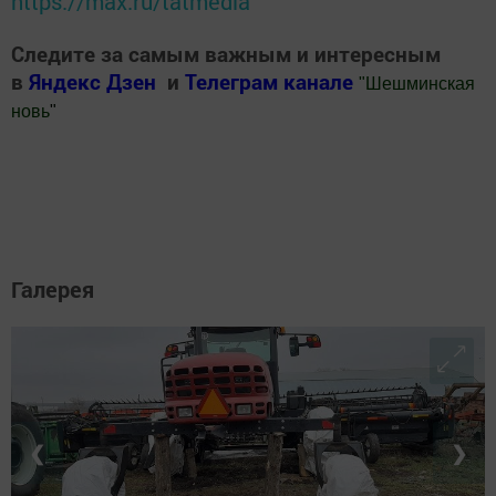
https://max.ru/tatmedia
Следите за самым важным и интересным
в
Яндекс Дзен
и
Телеграм канале
"
Шешминская
новь
"
Добавить Шешминскую новь в Яндекс.Новости
Галерея
❮
❯