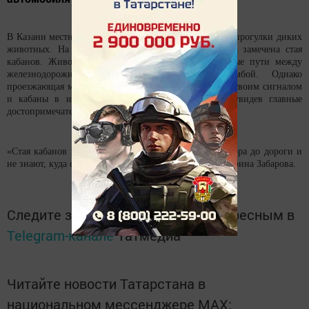
В Казани местные жители стали очевидцами ночной прогулки диких
животных. На улице Саид-Галеева прохожими была замечена стая
кабанов. Животные пытались перебежать трамвайные пути между
железнодорожным вокзалом и Кировской дамбой. Однако
проезжающая мимо машина напугала гостей города своим сигналом
и кабаны в испуге убежали в кусты, так и не увидев главные
достопримечательности города.
«
Стая кабанов на улице Саид-Галеева! Бегают от забора до дороги и
не знают, куда спрятаться», - написала жительница Карина Забарова.
Следите за самым важным и интересным в
Telegram-канале
Татмедиа
Читайте новости Татарстана в
национальном мессенджере MАХ: