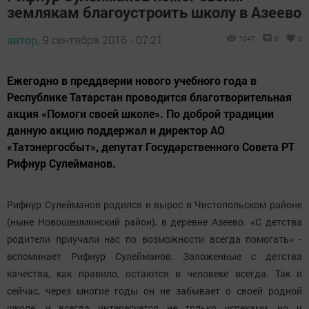
землякам благоустроить школу в Азеево
автор,
9 сентября 2016 - 07:21
1047
0
0
Ежегодно в преддверии нового учебного года в
Республике Татарстан проводится благотворительная
акция «Помоги своей школе». По доброй традиции
данную акцию поддержал и директор АО
«Татэнергосбыт», депутат Государственного Совета РТ
Рифнур Сулейманов.
Рифнур Сулейманов родился и вырос в Чистопольском районе
(ныне Новошешминский район), в деревне Азеево. «С детства
родители приучали нас по возможности всегда помогать» -
вспоминает Рифнур Сулейманов. Заложенные с детства
качества, как правило, остаются в человеке всегда. Так и
сейчас, через многие годы он не забывает о своей родной
школе, и всегда интересуется не только успехами, но и