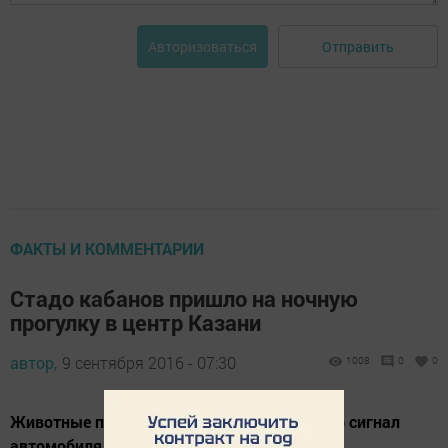
Отправить
Авторизоваться
ФАКТЫ И КОММЕНТАРИИ
Стадо кабанов пришло на ночную
прогулку в центр Казани
автор,
9 сентября 2016 - 07:30
1008
0
0
Животные пытались перебежать дорогу, но сигнал
автомобиля спутал им все планы.