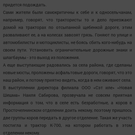
придется подождать.
Сами жители были самокритичны к себе и к односельчанам,
например, говорят, что трактористы то и дело приезжают
домой на тракторах по отсыпанной щебенкой дороге, этим
разваливают ее, а на колесах завозят грязь. Гоняют по улице и
автомобилисты и мотоциклисты, не боясь сбить кого-нибудь на
своем пути. Установить ограничительные дорожные знаки и
шлагбаумы - это выход из положения.
А еще выступающие радовались за села района, где сделаны
новые мосты, проложены асфальтовые дороги, говорят, что это
наш район, и потому приятно видеть, когда в нем оживают села.
В выступлении директора филиала ООО «Сэт иле» «Новая
Шешма» Наиля Сабирова, прозвучала не совсем приятная
информация о том, что в селе есть безработные, а коров в
Просточелнинском отделении доить некому, поэтому пришлось
две группы коров передать в другое отделение. Такая же участь
постигла и трактор К-700, на котором работать в этом
отделении некому.