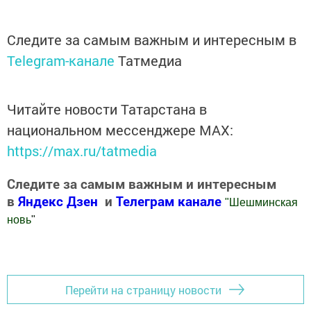
Следите за самым важным и интересным в
Telegram-канале
Татмедиа
Читайте новости Татарстана в
национальном мессенджере MАХ:
https://max.ru/tatmedia
Следите за самым важным и интересным
в
Яндекс Дзен
и
Телеграм канале
"
Шешминская
новь
"
Добавить Шешминскую новь в Яндекс.Новости
Перейти на страницу новости