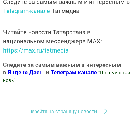
Следите за самым важным и интересным в
Telegram-канале
Татмедиа
Читайте новости Татарстана в
национальном мессенджере MАХ:
https://max.ru/tatmedia
Следите за самым важным и интересным
в
Яндекс Дзен
и
Телеграм канале
"
Шешминская
новь
"
Добавить Шешминскую новь в Яндекс.Новости
Перейти на страницу новости