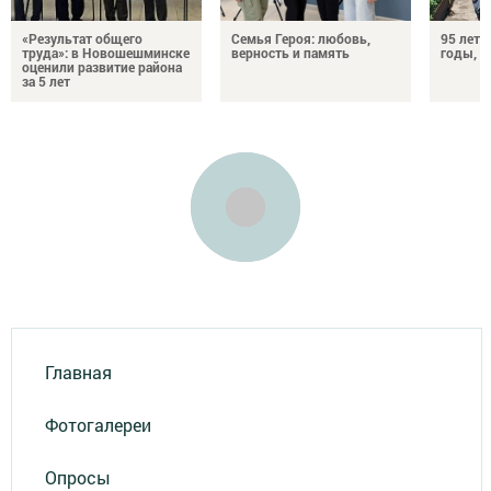
«Результат общего
Семья Героя: любовь,
95 лет 
труда»: в Новошешминске
верность и память
годы, э
оценили развитие района
за 5 лет
Главная
Фотогалереи
Опросы