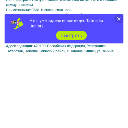
коммуникациям.
Наименование СМИ: Шешминская новь
СМИ зарегистрировано Федеральной службой по надзору в сфере
связи,
А вы уже видели новое видео Tatmedia
информационных технологий и массовых коммуникаций
Junior?
запись о регистрации СМИ ЭЛ № ФС 77 - 90148 от 07.10.2025
Cмотреть
ФИО главного редактора: Мусин Азат Вализанович Email:
sheshminskaja-nov.dir@tatmedia.com
Адрес редакции: 423190, Российская Федерация, Республика
Татарстан, Новошешминский район, с.Новошешминск, ул.Ленина,
д.102.
Телефон редакции: 8(84348)2-21-46 - Руководитель филиала.
8(84348)2-23-46 - Бухгалтерия и отдел рекламы. 8(84348)2-24-32 -
отдел писем
Электронная почта редакции: sheshminskaja-nov@tatmedia.com
Электронная почта филиала для сообщений о фактах коррупции
sheshminskaja-nov.dir@tatmedia.com
sheshminskaja-nov@tatmedia.com
Учредитель СМИ: АО «ТАТМЕДИА»
Антикоррупционная политика
АО «ТАТМЕДИА» использует «cookie»
для персонализации сервисов и
удобства пользователей сайтом.
Использование «cookie» можно отменить в настройках браузера.
Политика конфиденциальности