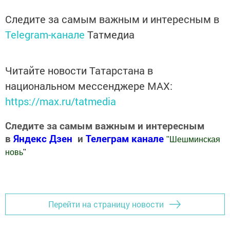
Следите за самым важным и интересным в
Telegram-канале
Татмедиа
Читайте новости Татарстана в
национальном мессенджере MАХ:
https://max.ru/tatmedia
Следите за самым важным и интересным
в
Яндекс Дзен
и
Телеграм канале
"
Шешминская
новь
"
Добавить Шешминскую новь в Яндекс.Новости
Перейти на страницу новости