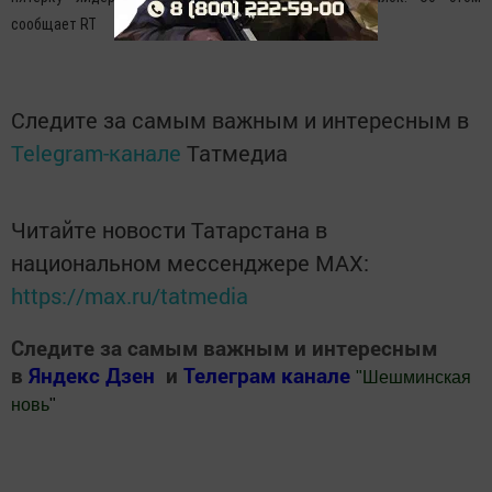
сообщает RT
Следите за самым важным и интересным в
Telegram-канале
Татмедиа
Читайте новости Татарстана в
национальном мессенджере MАХ:
https://max.ru/tatmedia
Следите за самым важным и интересным
в
Яндекс Дзен
и
Телеграм канале
"
Шешминская
новь
"
Добавить Шешминскую новь в Яндекс.Новости