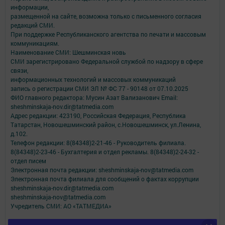
информации,
размещенной на сайте, возможна только с письменного согласия
редакций СМИ.
При поддержке Республиканского агентства по печати и массовым
коммуникациям.
Наименование СМИ: Шешминская новь
СМИ зарегистрировано Федеральной службой по надзору в сфере
связи,
информационных технологий и массовых коммуникаций
запись о регистрации СМИ ЭЛ № ФС 77 - 90148 от 07.10.2025
ФИО главного редактора: Мусин Азат Вализанович Email:
sheshminskaja-nov.dir@tatmedia.com
Адрес редакции: 423190, Российская Федерация, Республика
Татарстан, Новошешминский район, с.Новошешминск, ул.Ленина,
д.102.
Телефон редакции: 8(84348)2-21-46 - Руководитель филиала.
8(84348)2-23-46 - Бухгалтерия и отдел рекламы. 8(84348)2-24-32 -
отдел писем
Электронная почта редакции: sheshminskaja-nov@tatmedia.com
Электронная почта филиала для сообщений о фактах коррупции
sheshminskaja-nov.dir@tatmedia.com
sheshminskaja-nov@tatmedia.com
Учредитель СМИ: АО «ТАТМЕДИА»
Антикоррупционная политика