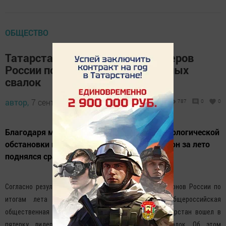
ОБЩЕСТВО
Татарстан вошел в пятерку лидеров
России по количеству устраненных
свалок
автор,
7 сентября 2017 - 12:33
787
0
0
Благодаря мероприятиям по улучшению экологической
обстановки по целому ряду критериев регион за лето
поднялся сразу на 19 позиций.
Согласно результатам экологического рейтинга регионов России по
итогам лета 2017 года, который составила общероссийская
общественная организация «Зеленый патруль», Татарстан вошел в
пятерку лидеров по количеству устраненных свалок. Об этом