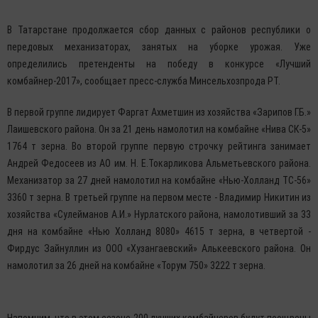
В Татарстане продолжается сбор данных с районов республики о
передовых механизаторах, занятых на уборке урожая. Уже
определились претенденты на победу в конкурсе «Лучший
комбайнер-2017», сообщает пресс-служба Минсельхозпрода РТ.
В первой группе лидирует Фаргат Ахметшин из хозяйства «Зарипов Г.Б.»
Лаишевского района. Он за 21 день намолотил на комбайне «Нива СК-5»
1764 т зерна. Во второй группе первую строчку рейтинга занимает
Андрей Федосеев из АО им. Н. Е.Токарликова Альметьевского района.
Механизатор за 27 дней намолотил на комбайне «Нью-Холланд ТС-56»
3360 т зерна. В третьей группе на первом месте - Владимир Никитин из
хозяйства «Сулейманов А.И.» Нурлатского района, намолотивший за 33
дня на комбайне «Нью Холланд 8080» 4615 т зерна, в четвертой -
Фирдус Зайнуллин из ООО «Хузангаевский» Алькеевского района. Он
намолотил за 26 дней на комбайне «Торум 750» 3222 т зерна.