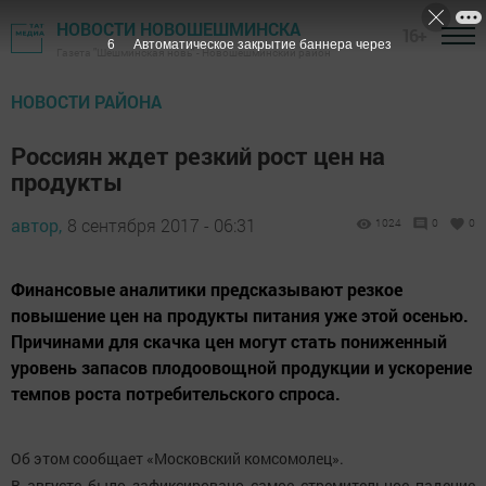
НОВОСТИ НОВОШЕШМИНСКА
16+
5
Автоматическое закрытие баннера через
Газета "Шешминская новь" - Новошешминский район
НОВОСТИ РАЙОНА
Россиян ждет резкий рост цен на
продукты
автор,
8 сентября 2017 - 06:31
1024
0
0
Финансовые аналитики предсказывают резкое
повышение цен на продукты питания уже этой осенью.
Причинами для скачка цен могут стать пониженный
уровень запасов плодоовощной продукции и ускорение
темпов роста потребительского спроса.
Об этом сообщает «Московский комсомолец».
В августе было зафиксировано самое стремительное падение