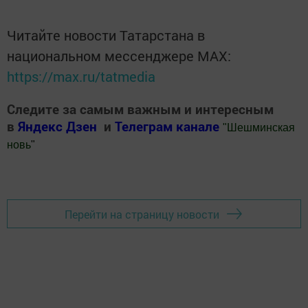
Читайте новости Татарстана в
национальном мессенджере MАХ:
https://max.ru/tatmedia
Следите за самым важным и интересным
в
Яндекс Дзен
и
Телеграм канале
"
Шешминская
новь
"
Добавить Шешминскую новь в Яндекс.Новости
Перейти на страницу новости