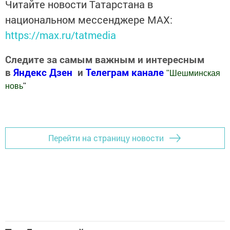
Читайте новости Татарстана в
национальном мессенджере MАХ:
https://max.ru/tatmedia
Следите за самым важным и интересным
в
Яндекс Дзен
и
Телеграм канале
"
Шешминская
новь
"
Добавить Шешминскую новь в Яндекс.Новости
Перейти на страницу новости