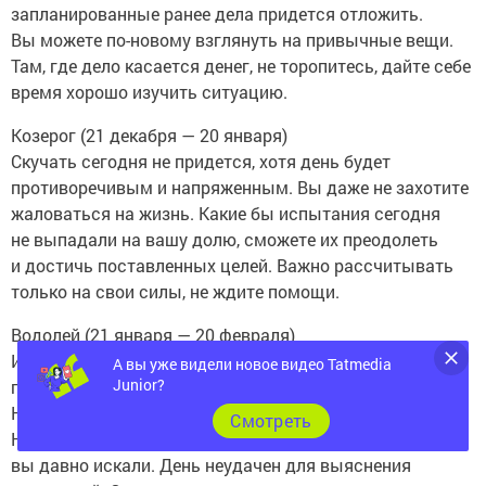
запланированные ранее дела придется отложить.
Вы можете по-новому взглянуть на привычные вещи.
Там, где дело касается денег, не торопитесь, дайте себе
время хорошо изучить ситуацию.
Козерог (21 декабря — 20 января)
Скучать сегодня не придется, хотя день будет
противоречивым и напряженным. Вы даже не захотите
жаловаться на жизнь. Какие бы испытания сегодня
не выпадали на вашу долю, сможете их преодолеть
и достичь поставленных целей. Важно рассчитывать
только на свои силы, не ждите помощи.
Водолей (21 января — 20 февраля)
Идите на риск, экспериментируйте, тогда не будете
А вы уже видели новое видео Tatmedia
Junior?
переживать о том, что упустили возможности.
Не исключены необычные предложения.
Cмотреть
Не отказывайтесь сразу, возможно, это именно то, что
вы давно искали. День неудачен для выяснения