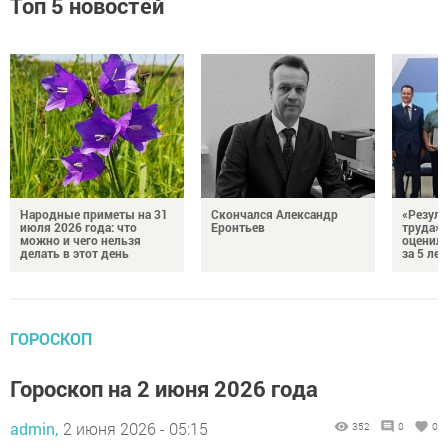
Топ 5 новостей
Народные приметы на 31
Скончался Александр
«Резуль
июля 2026 года: что
Еронтьев
труда»
можно и чего нельзя
оценили
делать в этот день
за 5 лет
ГОРОСКОП
Гороскоп на 2 июня 2026 года
admin,
2 июня 2026 - 05:15
352
0
0