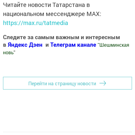
Читайте новости Татарстана в
национальном мессенджере MАХ:
https://max.ru/tatmedia
Следите за самым важным и интересным
в
Яндекс Дзен
и
Телеграм канале
"
Шешминская
новь
"
Добавить Шешминскую новь в Яндекс.Новости
Перейти на страницу новости