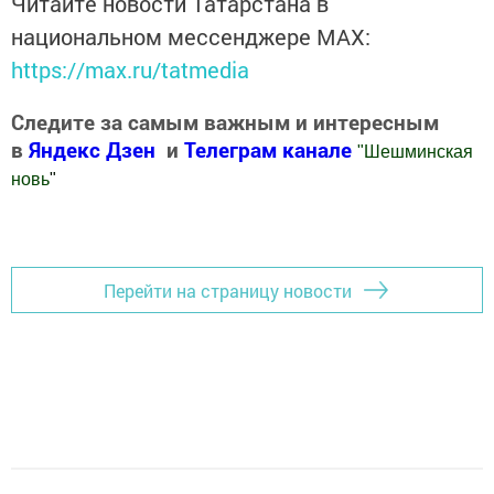
Читайте новости Татарстана в
национальном мессенджере MАХ:
https://max.ru/tatmedia
Следите за самым важным и интересным
в
Яндекс Дзен
и
Телеграм канале
"
Шешминская
новь
"
Добавить Шешминскую новь в Яндекс.Новости
Перейти на страницу новости