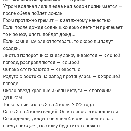
Утром водяная лилия едва над водой поднимается —
после обеда пойдет дождь.
Гром протяжно гремит — к затяжному ненастью.
Если после дождя солнышко ярко светит и припекает,
то к вечеру опять пойдет дождь.
Если камни начали отпотевать, то скоро выпадут
осадки.
Листья папоротника книзу закручиваются — к ясной
погоде, расправляются — к сырой.
Облака стягиваются — к ненастью.
Радуга с востока на запад протянулась — к хорошей
погоде.
Около звезд красные и белые круги — к погожим
денькам.
Толкование снов с 3 на 4 июля 2023 года:
Сон с 3 на 4 июля вещий. Он в точности исполнится.
Сновидение, увиденное днем 4 июля, о чем-то вас
предупреждает, поэтому будьте осторожны.