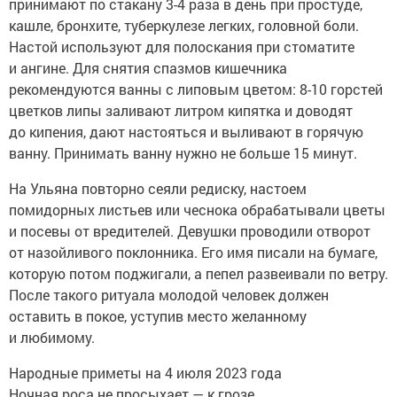
принимают по стакану 3-4 раза в день при простуде,
кашле, бронхите, туберкулезе легких, головной боли.
Настой используют для полоскания при стоматите
и ангине. Для снятия спазмов кишечника
рекомендуются ванны с липовым цветом: 8-10 горстей
цветков липы заливают литром кипятка и доводят
до кипения, дают настояться и выливают в горячую
ванну. Принимать ванну нужно не больше 15 минут.
На Ульяна повторно сеяли редиску, настоем
помидорных листьев или чеснока обрабатывали цветы
и посевы от вредителей. Девушки проводили отворот
от назойливого поклонника. Его имя писали на бумаге,
которую потом поджигали, а пепел развеивали по ветру.
После такого ритуала молодой человек должен
оставить в покое, уступив место желанному
и любимому.
Народные приметы на 4 июля 2023 года
Ночная роса не просыхает — к грозе.