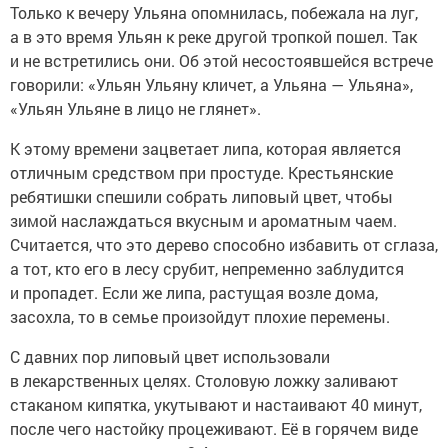
Только к вечеру Ульяна опомнилась, побежала на луг,
а в это время Ульян к реке другой тропкой пошел. Так
и не встретились они. Об этой несостоявшейся встрече
говорили: «Ульян Ульяну кличет, а Ульяна — Ульяна»,
«Ульян Ульяне в лицо не глянет».
К этому времени зацветает липа, которая является
отличным средством при простуде. Крестьянские
ребятишки спешили собрать липовый цвет, чтобы
зимой наслаждаться вкусным и ароматным чаем.
Считается, что это дерево способно избавить от сглаза,
а тот, кто его в лесу срубит, непременно заблудится
и пропадет. Если же липа, растущая возле дома,
засохла, то в семье произойдут плохие перемены.
С давних пор липовый цвет использовали
в лекарственных целях. Столовую ложку заливают
стаканом кипятка, укутывают и настаивают 40 минут,
после чего настойку процеживают. Её в горячем виде