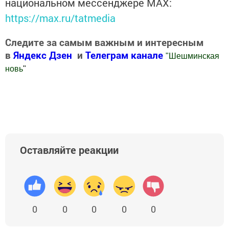
национальном мессенджере MАХ:
https://max.ru/tatmedia
Следите за самым важным и интересным
в
Яндекс Дзен
и
Телеграм канале
"
Шешминская
новь
"
Добавить Шешминскую новь в Яндекс.Новости
Оставляйте реакции
0
0
0
0
0