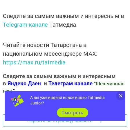
Следите за самым важным и интересным в
Telegram-канале
Татмедиа
Читайте новости Татарстана в
национальном мессенджере MАХ:
https://max.ru/tatmedia
Следите за самым важным и интересным
в
Яндекс Дзен
и
Телеграм канале
"
Шешминская
новь
"
А вы уже видели новое видео Tatmedia
Добавить Шешминскую новь в Яндекс.Новости
Junior?
Cмотреть
Перейти на страницу новости