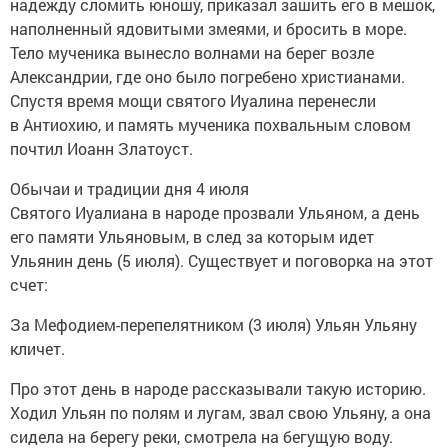
надежду сломить юношу, приказал зашить его в мешок,
наполненный ядовитыми змеями, и бросить в море.
Тело мученика вынесло волнами на берег возле
Александрии, где оно было погребено христианами.
Спустя время мощи святого Иуалина перенесли
в Антиохию, и память мученика похвальным словом
почтил Иоанн Златоуст.
Обычаи и традиции дня 4 июля
Святого Иуалиана в народе прозвали Ульяном, а день
его памяти Ульяновым, в след за которым идет
Ульянин день (5 июля). Существует и поговорка на этот
счет:
За Мефодием-перепелятником (3 июля) Ульян Ульяну
кличет.
Про этот день в народе рассказывали такую историю.
Ходил Ульян по полям и лугам, звал свою Ульяну, а она
сидела на берегу реки, смотрела на бегущую воду.