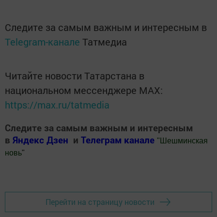
Следите за самым важным и интересным в
Telegram-канале
Татмедиа
Читайте новости Татарстана в
национальном мессенджере MАХ:
https://max.ru/tatmedia
Следите за самым важным и интересным
в
Яндекс Дзен
и
Телеграм канале
"
Шешминская
новь
"
Добавить Шешминскую новь в Яндекс.Новости
Перейти на страницу новости