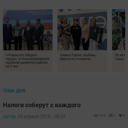
«Результат общего
Семья Героя: любовь,
95 лет 
труда»: в Новошешминске
верность и память
годы, э
оценили развитие района
за 5 лет
ТЕМА ДНЯ
Налоги соберут с каждого
автор,
25 апреля 2018 - 08:28
1419
0
0