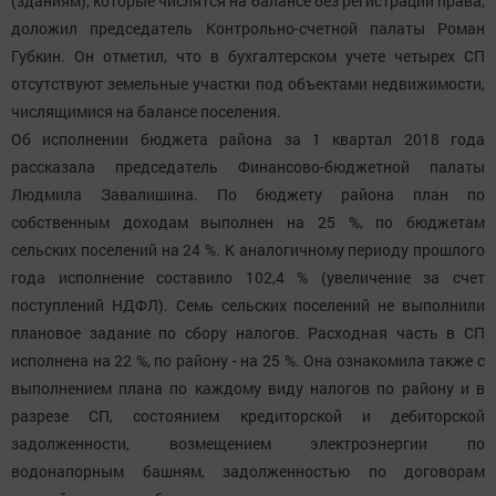
(зданиям), которые числятся на балансе без регистрации права,
доложил председатель Контрольно-счетной палаты Роман
Губкин. Он отметил, что в бухгалтерском учете четырех СП
отсутствуют земельные участки под объектами недвижимости,
числящимися на балансе поселения.
Об исполнении бюджета района за 1 квартал 2018 года
рассказала председатель Финансово-бюджетной палаты
Людмила Завалишина. По бюджету района план по
собственным доходам выполнен на 25 %, по бюджетам
сельских поселений на 24 %. К аналогичному периоду прошлого
года исполнение составило 102,4 % (увеличение за счет
поступлений НДФЛ). Семь сельских поселений не выполнили
плановое задание по сбору налогов. Расходная часть в СП
исполнена на 22 %, по району - на 25 %. Она ознакомила также с
выполнением плана по каждому виду налогов по району и в
разрезе СП, состоянием кредиторской и дебиторской
задолженности, возмещением электроэнергии по
водонапорным башням, задолженностью по договорам