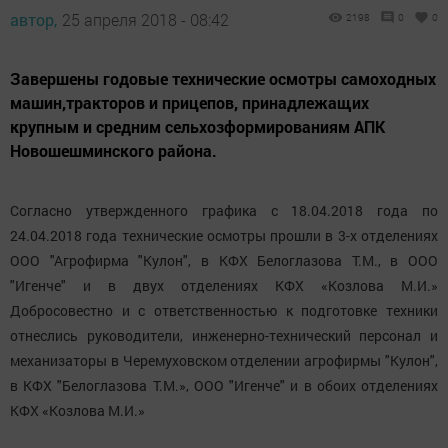
автор,
25 апреля 2018 - 08:42
2198
0
0
Завершены годовые технические осмотры самоходных
машин,тракторов и прицепов, принадлежащих
крупным и средним сельхозформированиям АПК
Новошешминского района.
Согласно утвержденного графика с 18.04.2018 года по
24.04.2018 года технические осмотры прошли в 3-х отделениях
ООО "Агрофирма "Кулон", в КФХ Белоглазова Т.М., в ООО
"Игенче" и в двух отделениях КФХ «Козлова М.И.»
Добросовестно и с ответственностью к подготовке техники
отнеслись руководители, инженерно-технический персонал и
механизаторы в Черемуховском отделении агрофирмы "Кулон",
в КФХ "Белоглазова Т.М.», ООО "Игенче" и в обоих отделениях
КФХ «Козлова М.И.»