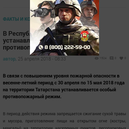
ФАКТЫ И КОММЕНТАРИИ
В Республике Татарстан
устанавливается особый
противопожарный режим
автор,
25 апреля 2018 - 08:33
1524
0
0
В связи с повышением уровня пожарной опасности в
весенне-летний период с 30 апреля по 15 мая 2018 года
на территории Татарстана устанавливается особый
противопожарный режим.
В период действия режима запрещается сжигание сухой травы
и мусора, приготовление пищи на открытом огне (костры,
мангалы) на территории населенных пунктов, лесопарковых