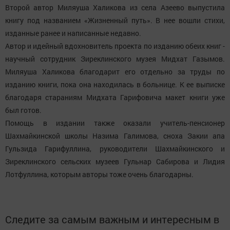
Второй автор Миляуша Халикова из села Азеево выпустила
книгу под названием «Жизненный путь». В нее вошли стихи,
изданные ранее и написанные недавно.
Автор и идейный вдохновитель проекта по изданию обеих книг -
научный сотрудник Зиреклинского музея Мидхат Газымов.
Миляуша Халикова благодарит его отдельно за труды по
изданию книги, пока она находилась в больнице. К ее выписке
благодаря стараниям Мидхата Гарифовича макет книги уже
был готов.
Помощь в издании также оказали учитель-пенсионер
Шахмайкинской школы Назима Галимова, сноха Закии апа
Гульзида Гарифуллина, руководители Шахмайкинского и
Зиреклинского сельских музеев Гульнар Сабирова и Лидия
Лотфуллина, которым авторы тоже очень благодарны.
Следите за самым важным и интересным в