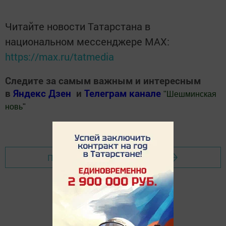
Читайте новости Татарстана в
национальном мессенджере MАХ:
https://max.ru/tatmedia
Следите за самым важным и интересным
в
Яндекс Дзен
и
Телеграм канале
"
Шешминская
новь
"
Добавить Шешминскую новь в Яндекс.Новости
Перейти на страницу новости