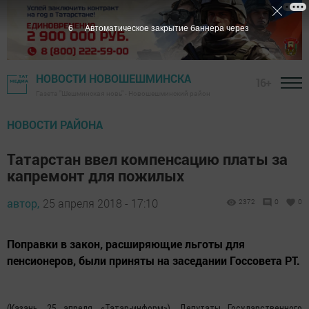
5
Автоматическое закрытие баннера через
НОВОСТИ НОВОШЕШМИНСКА
16+
Газета "Шешминская новь" - Новошешминский район
НОВОСТИ РАЙОНА
Татарстан ввел компенсацию платы за
капремонт для пожилых
автор,
25 апреля 2018 - 17:10
2372
0
0
Поправки в закон, расширяющие льготы для
пенсионеров, были приняты на заседании Госсовета РТ.
(Казань, 25 апреля, «Татар-информ»). Депутаты Государственного