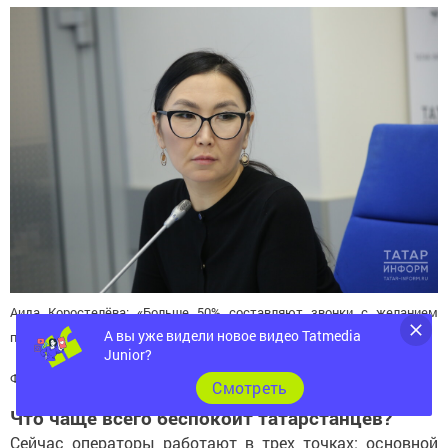
Аида Коростелёва: «Больше 50% составляют звонки с желанием
А вы уже видели новое видео Tatmedia
получить справочную информацию»
Junior?
Фото: © Султан Исхаков / «Татар-информ»
Cмотреть
Что чаще всего беспокоит татарстанцев?
Сейчас операторы работают в трех точках: основной