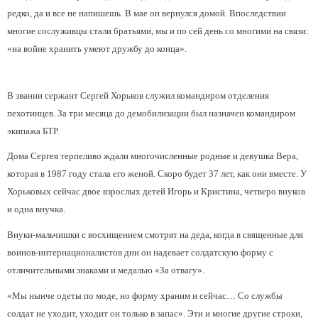
редко, да и все не напишешь. В мае он вернулся домой. Впоследствии
многие сослуживцы стали братьями, мы и по сей день со многими на связи:
«на войне хранить умеют дружбу до конца».
В звании сержант Сергей Хорьков служил командиром отделения
пехотинцев. За три месяца до демобилизации был назначен командиром
экипажа БТР.
Дома Сергея терпеливо ждали многочисленные родные и девушка Вера,
которая в 1987 году стала его женой. Скоро будет 37 лет, как они вместе. У
Хорьковых сейчас двое взрослых детей Игорь и Кристина, четверо внуков
и одна внучка.
Внуки-мальчишки с восхищением смотрят на деда, когда в священные для
воинов-интернационалистов дни он надевает солдатскую форму с
отличительными знаками и медалью «За отвагу».
«Мы нынче одеты по моде, но форму храним и сейчас… Со службы
солдат не уходит, уходит он только в запас». Эти и многие другие строки,