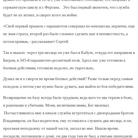
сержантскую школу в г. Фергана. Это был первый звоночек, что служба
будет не из легких, и скорее всего на войне.
«Свой первый прыжок с парашютом совершил по-юношески, играючи, еще
не зная страха, второй раз было сложнее сделать шаг в неизвестность, а
потом привык, - рассказывает Сергей.
Так и вышло: через три месяца он уже был в Кабуле, откуда его направили в
Баграм, в 345-й парашютно-десантный полк. Здесь нас уже готовили к
боевым действиям, готовили недолго, но тщательно,
Думал ли я о смерти во время боевых действий? Разве только перед самым
походом, а потом уже нужно было думать, как выйти из боя победителями.
Возвращение на базу всегда было трудным, ведь кого-то мы теряли в боях,
и ранеными и убитыми. Меня, молитвами мамы, Бог миловал.
Посчастливилось мне в начале службы встретиться с двоюродным братом
Владимиром, он был водителем, ему оставалось служить два месяца, и он,
проезжая неподалеку от нашей части, заехал ко мне. Нашли время,
посидели, поговорили о доме, он два года там не был, а письма приходили