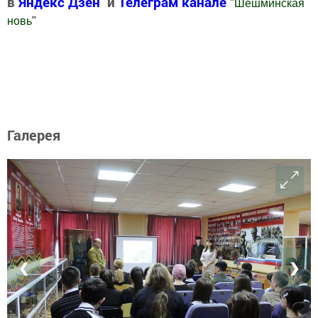
в
Яндекс Дзен
и
Телеграм канале
"
Шешминская
новь
"
Добавить Шешминскую новь в Яндекс.Новости
Галерея
❮
❯