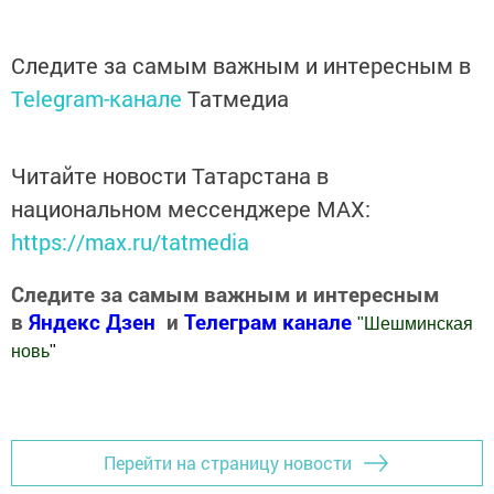
Следите за самым важным и интересным в
Telegram-канале
Татмедиа
Читайте новости Татарстана в
национальном мессенджере MАХ:
https://max.ru/tatmedia
Следите за самым важным и интересным
в
Яндекс Дзен
и
Телеграм канале
"
Шешминская
новь
"
Добавить Шешминскую новь в Яндекс.Новости
Перейти на страницу новости