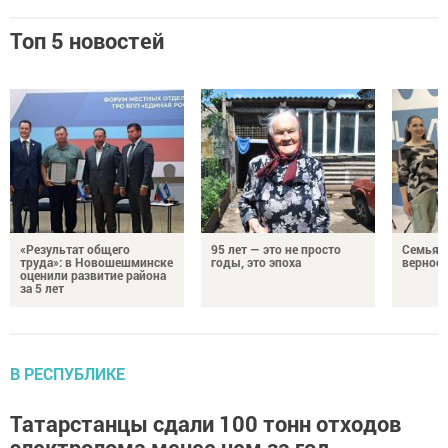
Топ 5 новостей
«Результат общего
95 лет — это не просто
Семья Г
труда»: в Новошешминске
годы, это эпоха
верност
оценили развитие района
за 5 лет
В РЕСПУБЛИКЕ
Татарстанцы сдали 100 тонн отходов
электролома менее чем за год