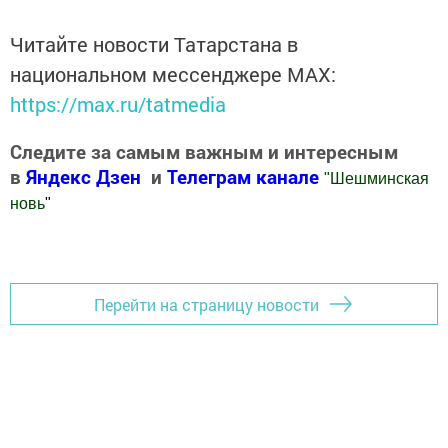
Читайте новости Татарстана в
национальном мессенджере MАХ:
https://max.ru/tatmedia
Следите за самым важным и интересным
в
Яндекс Дзен
и
Телеграм канале
"
Шешминская
новь
"
Добавить Шешминскую новь в Яндекс.Новости
Перейти на страницу новости