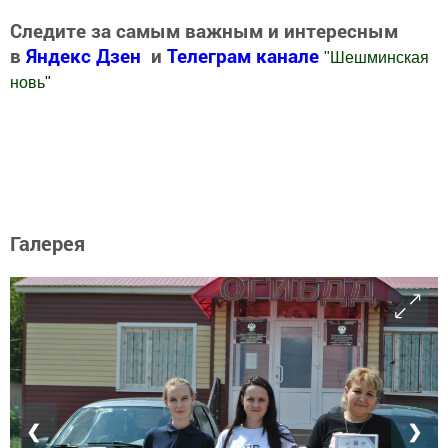
Следите за самым важным и интересным
в
Яндекс Дзен
и
Телеграм канале
"
Шешминская
новь
"
Добавить Шешминскую новь в Яндекс.Новости
Галерея
❮
❯