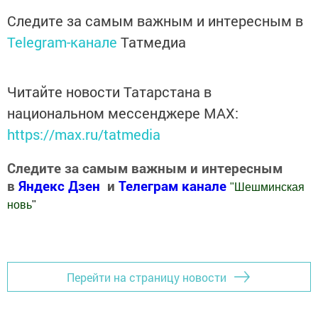
Следите за самым важным и интересным в
Telegram-канале
Татмедиа
Читайте новости Татарстана в
национальном мессенджере MАХ:
https://max.ru/tatmedia
Следите за самым важным и интересным
в
Яндекс Дзен
и
Телеграм канале
"
Шешминская
новь
"
Добавить Шешминскую новь в Яндекс.Новости
Перейти на страницу новости