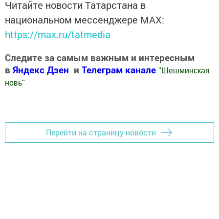
Читайте новости Татарстана в
национальном мессенджере MАХ:
https://max.ru/tatmedia
Следите за самым важным и интересным
в
Яндекс Дзен
и
Телеграм канале
"
Шешминская
новь
"
Добавить Шешминскую новь в Яндекс.Новости
Перейти на страницу новости