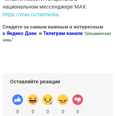
национальном мессенджере MАХ:
https://max.ru/tatmedia
Следите за самым важным и интересным
в
Яндекс Дзен
и
Телеграм канале
"
Шешминская
новь
"
Добавить Шешминскую новь в Яндекс.Новости
Оставляйте реакции
0
0
0
0
0