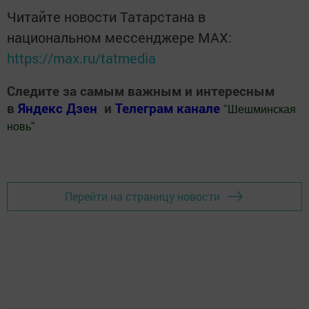
Читайте новости Татарстана в
национальном мессенджере MАХ:
https://max.ru/tatmedia
Следите за самым важным и интересным
в
Яндекс Дзен
и
Телеграм канале
"
Шешминская
новь
"
Добавить Шешминскую новь в Яндекс.Новости
Перейти на страницу новости