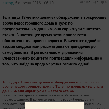
автор,
5 апреля 2016 - 06:10
1105
0
0
Тела двух 13-летних девочек обнаружили в воскресенье
возле недостроенного дома в Туле; по
предварительным данным, они спрыгнули с шестого
этажа. В настоящее время устанавливаются
обстоятельства произошедшего. В качестве одной из
версий следователи рассматривают доведение до
самоубийства. В региональном управлении
Следственного комитета подтвердили информацию о
том, что найдена предсмертная записка одной...
Тела двух 13-летних девочек обнаружили в воскресенье
возле недостроенного дома в Туле; по предварительным
данным, они спрыгнули с шестого этажа.
В настоящее время устанавливаются обстоятельства
произошедшего. В качестве одной из версий следователи
рассматривают доведение до самоубийства. В региональном
управлении Следственного комитета подтвердили информацию