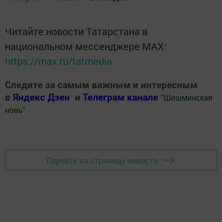
Читайте новости Татарстана в
национальном мессенджере MАХ:
https://max.ru/tatmedia
Следите за самым важным и интересным
в
Яндекс Дзен
и
Телеграм канале
"
Шешминская
новь
"
Добавить Шешминскую новь в Яндекс.Новости
Перейти на страницу новости