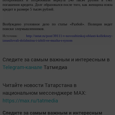
потерпевших и потребовали вернуть 240 тысяч рублей в счёт
погашения кредита. Долг образовался после того, как женщина взяла
кредит в размере 5 тысяч рублей.
Возбуждено уголовное дело по статье «Разбой». Полиция ведет
поиски злоумышленников.
Источник:
http://sntat.ru/post/39111-v-novosibirskoj-oblasti-kollektory-
iznasilovali-dolzhnitsu-i-izbili-ee-muzha-s-synom
Следите за самым важным и интересным в
Telegram-канале
Татмедиа
Читайте новости Татарстана в
национальном мессенджере MАХ:
https://max.ru/tatmedia
Следите за самым важным и интересным