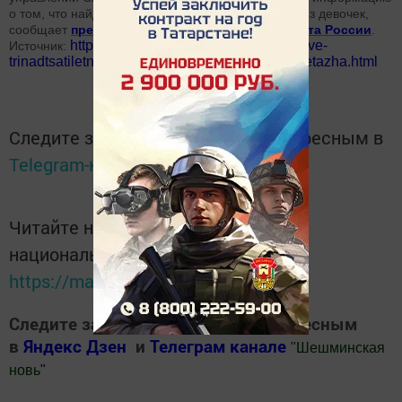
о том, что найдена предсмертная записка одной из девочек,
сообщает
пресс-служба Следственного комитета России
.
http://zpravda.ru/novosti/item/23738-dve-
Источник:
trinadtsatiletnie-devochki-sbrosilis-s-shestogo-etazha.html
Следите за самым важным и интересным в
Telegram-канале
Татмедиа
Читайте новости Татарстана в
национальном мессенджере MАХ:
https://max.ru/tatmedia
Следите за самым важным и интересным
в
Яндекс Дзен
и
Телеграм канале
"
Шешминская
новь
"