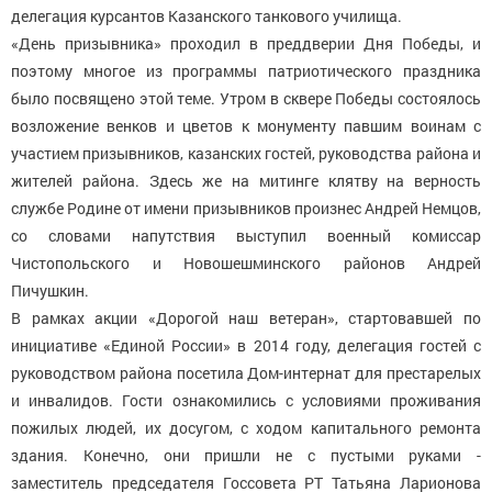
делегация курсантов Казанского танкового училища.
«День призывника» проходил в преддверии Дня Победы, и
поэтому многое из программы патриотического праздника
было посвящено этой теме. Утром в сквере Победы состоялось
возложение венков и цветов к монументу павшим воинам с
участием призывников, казанских гостей, руководства района и
жителей района. Здесь же на митинге клятву на верность
службе Родине от имени призывников произнес Андрей Немцов,
со словами напутствия выступил военный комиссар
Чистопольского и Новошешминского районов Андрей
Пичушкин.
В рамках акции «Дорогой наш ветеран», стартовавшей по
инициативе «Единой России» в 2014 году, делегация гостей с
руководством района посетила Дом-интернат для престарелых
и инвалидов. Гости ознакомились с условиями проживания
пожилых людей, их досугом, с ходом капитального ремонта
здания. Конечно, они пришли не с пустыми руками -
заместитель председателя Госсовета РТ Татьяна Ларионова