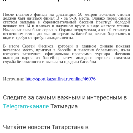
После главного финала на дистанции 50 метров вольным стилем
должен был начаться финал В - за 9-16 места. Однако перед самым
стартом заплыва в соревновательный бассейн прыгнул молодой
человек лет 14 в плавках и надувном круге в виде желтого утенка.
Начало заплыва было сорвано. Охрана недоумевала, а юный стрикер в
неспешном темпе доплыл до середины бассейна, весело барахтаясь в
воде и требуя от трибун аплодисменты.
В итоге Сергей Фесиков, который в главном финале показал
четвертое место, прыгнул в бассейн и выловил болельщика, из-за
которого затянулась официальная программа турнира. Фесиков
вытащил парня из бассейна, затем молодого стрикера схватила
служба безопасности и вывела за пределы бассейна.
Источник:
http://sport.kazanfirst.ru/online/46976
Следите за самым важным и интересным в
Telegram-канале
Татмедиа
Читайте новости Татарстана в