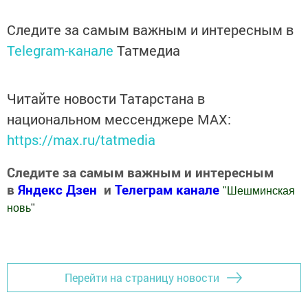
Следите за самым важным и интересным в
Telegram-канале
Татмедиа
Читайте новости Татарстана в
национальном мессенджере MАХ:
https://max.ru/tatmedia
Следите за самым важным и интересным
в
Яндекс Дзен
и
Телеграм канале
"
Шешминская
новь
"
Добавить Шешминскую новь в Яндекс.Новости
Перейти на страницу новости