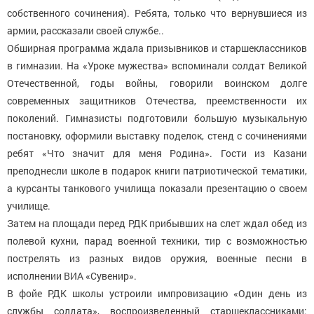
собственного сочинения). Ребята, только что вернувшиеся из
армии, рассказали своей службе..
Обширная программа ждала призывников и старшеклассников
в гимназии. На «Уроке мужества» вспоминали солдат Великой
Отечественной, годы войны, говорили воинском долге
современных защитников Отечества, преемственности их
поколений. Гимназисты подготовили большую музыкальную
постановку, оформили выставку поделок, стенд с сочинениями
ребят «Что значит для меня Родина». Гости из Казани
преподнесли школе в подарок книги патриотической тематики,
а курсанты танкового училища показали презентацию о своем
училище.
Затем на площади перед РДК прибывших на слет ждал обед из
полевой кухни, парад военной техники, тир с возможностью
пострелять из разных видов оружия, военные песни в
исполнении ВИА «Сувенир».
В фойе РДК школы устроили импровизацию «Один день из
службы солдата», воспроизведенный старшеклассниками: