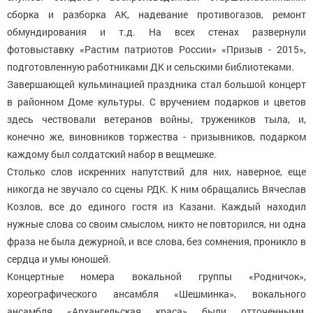
сборка и разборка АК, надевание противогазов, ремонт
обмундирования и т.д. На всех стенах развернули
фотовыставку «Растим патриотов России» «Призыв - 2015»,
подготовленную работниками ДК и сельскими библиотеками.
Завершающей кульминацией праздника стал большой концерт
в районном Доме культуры. С вручением подарков и цветов
здесь чествовали ветеранов войны, тружеников тыла, и,
конечно же, виновников торжества - призывников, подарком
каждому был солдатский набор в вещмешке.
Столько слов искренних напутствий для них, наверное, еще
никогда не звучало со сцены РДК. К ним обращались Вячеслав
Козлов, все до единого гостя из Казани. Каждый находил
нужные слова со своим смыслом, никто не повторился, ни одна
фраза не была дежурной, и все слова, без сомнения, проникло в
сердца и умы юношей.
Концертные номера вокальной группы «Родничок»,
хореографического ансамбля «Шешминка», вокального
ансамбля «Архангельская краса» были отточенными,