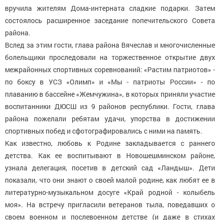
вручила жителям Дома-интерната сладкие подарки. Затем
состоялось расширенное заседание попечительского Совета
района.
Вслед за этим гости, глава района Вячеслав и многочисленные
болельщики проследовали на торжественное открытие двух
межрайонных спортивных соревнований: «Растим патриотов» -
по боксу в УСЗ «Олимп» и «Мы - патриоты России» - по
плаванию в бассейне «Жемчужина», в которых приняли участие
воспитанники ДЮСШ из 9 районов республики. Гости, глава
района пожелали ребятам удачи, упорства в достижении
спортивных побед и сфотографировались с ними на память.
Как известно, любовь к Родине закладывается с раннего
детства. Как ее воспитывают в Новошешминском районе,
узнала делегация, посетив в детский сад «Ландыш». Дети
показали, что они знают о своей малой родине, как любят ее в
литературно-музыкальном досуге «Край родной - колыбель
моя». На встречу пригласили ветеранов тыла, поведавших о
своем военном и послевоенном детстве (и даже в стихах