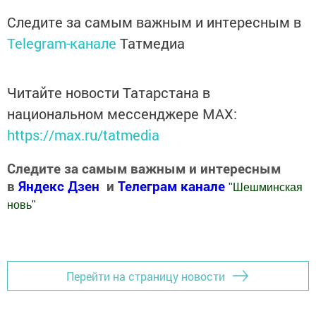
Следите за самым важным и интересным в
Telegram-канале
Татмедиа
Читайте новости Татарстана в
национальном мессенджере MАХ:
https://max.ru/tatmedia
Следите за самым важным и интересным
в
Яндекс Дзен
и
Телеграм канале
"
Шешминская
новь
"
Добавить Шешминскую новь в Яндекс.Новости
Перейти на страницу новости