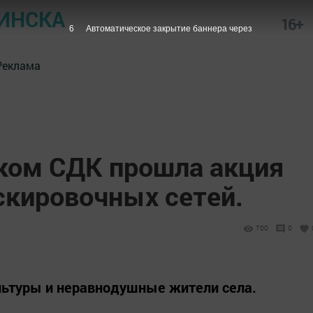
ИНСКА
16+
5
Автоматическое закрытие баннера через
Реклама
ком СДК прошла акция
скировочных сетей.
700
0
льтуры и неравнодушные жители села.