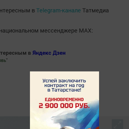
интересным в
Telegram-канале
Татмедиа
в национальном мессенджере MАХ:
нтересным в
Яндекс Дзен
овь
"
.Новости