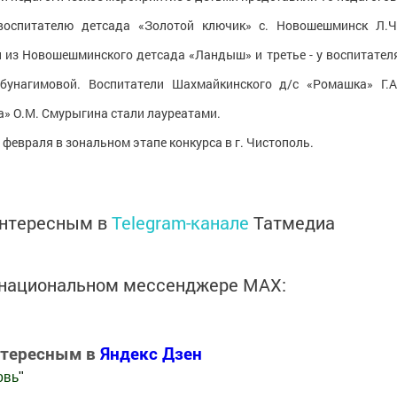
воспитателю детсада «Золотой ключик» с. Новошешминск Л.Ч
й из Новошешминского детсада «Ландыш» и третье - у воспитател
Абунагимовой. Воспитатели Шахмайкинского д/с «Ромашка» Г.А
а» О.М. Смурыгина стали лауреатами.
 февраля в зональном этапе конкурса в г. Чистополь.
интересным в
Telegram-канале
Татмедиа
в национальном мессенджере MАХ:
нтересным в
Яндекс Дзен
овь
"