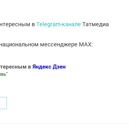
интересным в
Telegram-канале
Татмедиа
в национальном мессенджере MАХ:
нтересным в
Яндекс Дзен
овь
"
.Новости