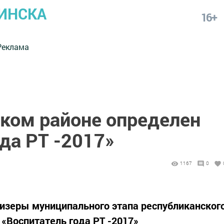
ИНСКА
16+
Реклама
ом районе определен
да РТ -2017»
1167
0
изеры муниципального этапа республиканског
 «Воспитатель года РТ -2017»