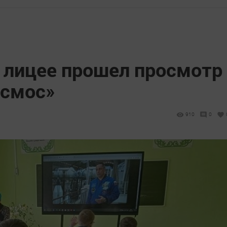
 лицее прошел просмотр
осмос»
910
0