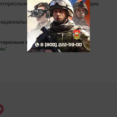
интересным в
Telegram-канале
Татмедиа
в национальном мессенджере MАХ:
нтересным в
Яндекс Дзен
овь
"
.Новости