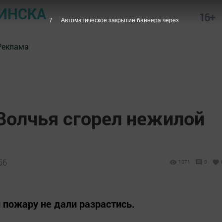
ИНСКА
16+
6
Автоматическое закрытие баннера через
Реклама
Волчья сгорел нежилой
56
1071
0
пожару не дали разрастись.