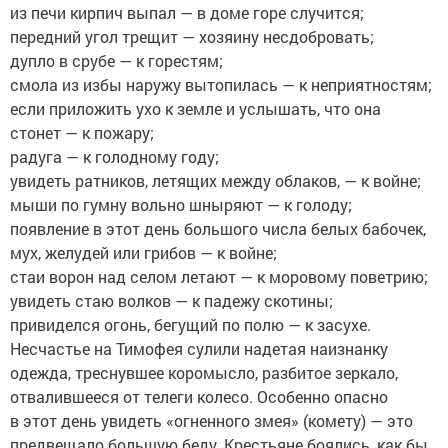
из печи кирпич выпал — в доме горе случится;
передний угол трещит — хозяину несдобровать;
дупло в срубе — к горестям;
смола из избы наружу вытопилась — к неприятностям;
если приложить ухо к земле и услышать, что она
стонет — к пожару;
радуга — к голодному году;
увидеть ратников, летящих между облаков, — к войне;
мыши по гумну вольно шныряют — к голоду;
появление в этот день большого числа белых бабочек,
мух, желудей или грибов — к войне;
стаи ворон над селом летают — к моровому поветрию;
увидеть стаю волков — к падежу скотины;
привиделся огонь, бегущий по полю — к засухе.
Несчастье на Тимофея сулили надетая наизнанку
одежда, треснувшее коромысло, разбитое зеркало,
отвалившееся от телеги колесо. Особенно опасно
в этот день увидеть «огненного змея» (комету) — это
предвещало большую беду. Крестьяне боялись, как бы