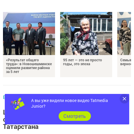
«Результат общего
95 лет — это не просто
Семья Г
труда»: в Новошешминске
годы, это эпоха
верност
оценили развитие района
за 5 лет
В РЕСПУБЛИКЕ
А вы уже видели новое видео Tatmedia
Junior?
Шамиль Садыков предложил создать
Cмотреть
отдел молодежи в Союзе писателей
Татарстана