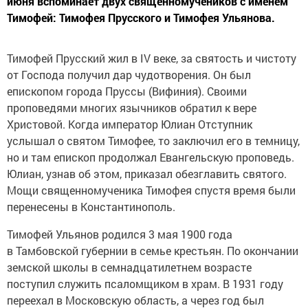
июня вспоминает двух священномучеников с именем
Тимофей: Тимофея Прусского и Тимофея Ульянова.
Тимофей Прусский жил в IV веке, за святость и чистоту
от Господа получил дар чудотворения. Он был
епископом города Пруссы (Вифиния). Своими
проповедями многих язычников обратил к вере
Христовой. Когда император Юлиан Отступник
услышал о святом Тимофее, то заключил его в темницу,
но и там епископ продолжал Евангельскую проповедь.
Юлиан, узнав об этом, приказал обезглавить святого.
Мощи священномученика Тимофея спустя время были
перенесены в Константинополь.
Тимофей Ульянов родился 3 мая 1900 года
в Тамбовской губернии в семье крестьян. По окончании
земской школы в семнадцатилетнем возрасте
поступил служить псаломщиком в храм. В 1931 году
переехал в Московскую область, а через год был