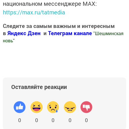
национальном мессенджере MАХ:
https://max.ru/tatmedia
Следите за самым важным и интересным
в
Яндекс Дзен
и
Телеграм канале
"
Шешминская
новь
"
Добавить Шешминскую новь в Яндекс.Новости
Оставляйте реакции
0
0
0
0
0