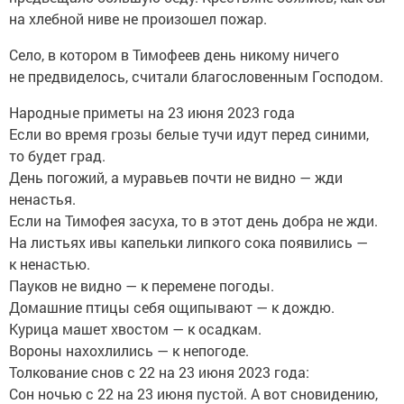
на хлебной ниве не произошел пожар.
Село, в котором в Тимофеев день никому ничего
не предвиделось, считали благословенным Господом.
Народные приметы на 23 июня 2023 года
Если во время грозы белые тучи идут перед синими,
то будет град.
День погожий, а муравьев почти не видно — жди
ненастья.
Если на Тимофея засуха, то в этот день добра не жди.
На листьях ивы капельки липкого сока появились —
к ненастью.
Пауков не видно — к перемене погоды.
Домашние птицы себя ощипывают — к дождю.
Курица машет хвостом — к осадкам.
Вороны нахохлились — к непогоде.
Толкование снов с 22 на 23 июня 2023 года:
Сон ночью с 22 на 23 июня пустой. А вот сновидению,