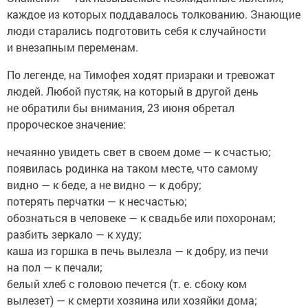
каждое из которых поддавалось толкованию. Знающие
люди старались подготовить себя к случайности
и внезапным переменам.
По легенде, на Тимофея ходят призраки и тревожат
людей. Любой пустяк, на который в другой день
не обратили бы внимания, 23 июня обретал
пророческое значение:
нечаянно увидеть свет в своем доме — к счастью;
появилась родинка на таком месте, что самому
видно — к беде, а не видно — к добру;
потерять перчатки — к несчастью;
обознаться в человеке — к свадьбе или похоронам;
разбить зеркало — к худу;
каша из горшка в печь вылезла — к добру, из печи
на пол — к печали;
белый хлеб с головою печется (т. е. сбоку ком
вылезет) — к смерти хозяина или хозяйки дома;