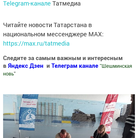
Telegram-канале
Татмедиа
Читайте новости Татарстана в
национальном мессенджере MАХ:
https://max.ru/tatmedia
Следите за самым важным и интересным
в
Яндекс Дзен
и
Телеграм канале
"
Шешминская
новь
"
Добавить Шешминскую новь в Яндекс.Новости