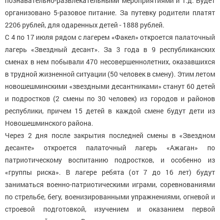
познавательно-развлекательными мероприятиями и т.д. Будет
организовано 5-разовое питание. За путевку родители платят
2206 рублей, для одаренных детей - 1888 рублей.
С 4 по 17 июля рядом с лагерем «Факел» откроется палаточный
лагерь «Звездный десант». За 3 года в 9 республиканских
сменах в нем побывали 470 несовершеннолетних, оказавшихся
в трудной жизненной ситуации (50 человек в смену). Этим летом
новошешминскими «звездными десантниками» станут 60 детей
и подростков (2 смены по 30 человек) из городов и районов
республики, причем 15 детей в каждой смене будут дети из
Новошешминского района.
Через 2 дня после закрытия последней смены в «Звездном
десанте» откроется палаточный лагерь «Ажаган» по
патриотическому воспитанию подростков, и особенно из
«группы риска». В лагере ребята (от 7 до 16 лет) будут
заниматься военно-патриотическими играми, соревнованиями
по стрельбе, бегу, военизированными упражнениями, огневой и
строевой подготовкой, изучением и оказанием первой