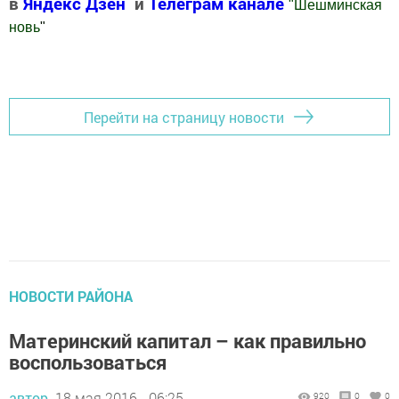
в
Яндекс Дзен
и
Телеграм канале
"
Шешминская
новь
"
Добавить Шешминскую новь в Яндекс.Новости
Перейти на страницу новости
НОВОСТИ РАЙОНА
Материнский капитал – как правильно
воспользоваться
автор,
18 мая 2016 - 06:25
920
0
0