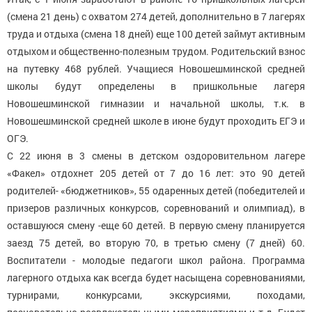
(смена 21 день) с охватом 274 детей, дополнительно в 7 лагерях
труда и отдыха (смена 18 дней) еще 100 детей займут активным
отдыхом и общественно-полезным трудом. Родительский взнос
на путевку 468 рублей. Учащиеся Новошешминской средней
школы будут определены в пришкольные лагеря
Новошешминской гимназии и начальной школы, т.к. в
Новошешминской средней школе в июне будут проходить ЕГЭ и
ОГЭ.
С 22 июня в 3 смены в детском оздоровительном лагере
«Факел» отдохнет 205 детей от 7 до 16 лет: это 90 детей
родителей- «бюджетников», 55 одаренных детей (победителей и
призеров различных конкурсов, соревнований и олимпиад), в
оставшуюся смену -еще 60 детей. В первую смену планируется
заезд 75 детей, во вторую 70, в третью смену (7 дней) 60.
Воспитатели - молодые педагоги школ района. Программа
лагерного отдыха как всегда будет насыщена соревнованиями,
турнирами, конкурсами, экскурсиями, походами,