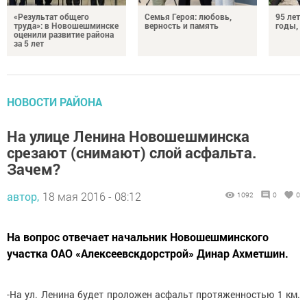
«Результат общего
Семья Героя: любовь,
95 лет 
труда»: в Новошешминске
верность и память
годы, э
оценили развитие района
за 5 лет
НОВОСТИ РАЙОНА
На улице Ленина Новошешминска
срезают (снимают) слой асфальта.
Зачем?
автор,
18 мая 2016 - 08:12
1092
0
0
На вопрос отвечает начальник Новошешминского
участка ОАО «Алексеевскдорстрой» Динар Ахметшин.
-На ул. Ленина будет проложен асфальт протяженностью 1 км.