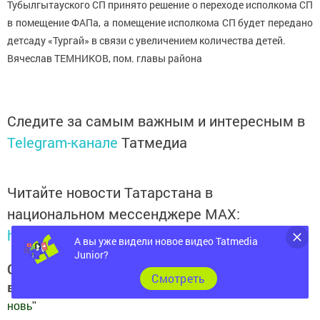
Тубылгытауского СП принято решение о переходе исполкома СП
в помещение ФАПа, а помещение исполкома СП будет передано
детсаду «Тургай» в связи с увеличением количества детей.
Вячеслав ТЕМНИКОВ, пом. главы района
Следите за самым важным и интересным в
Telegram-канале
Татмедиа
Читайте новости Татарстана в
национальном мессенджере MАХ:
https://max.ru/tatmedia
А вы уже видели новое видео Tatmedia
Junior?
Следите за самым важным и интересным
Cмотреть
в
Яндекс Дзен
и
Телеграм канале
"
Шешминская
новь
"