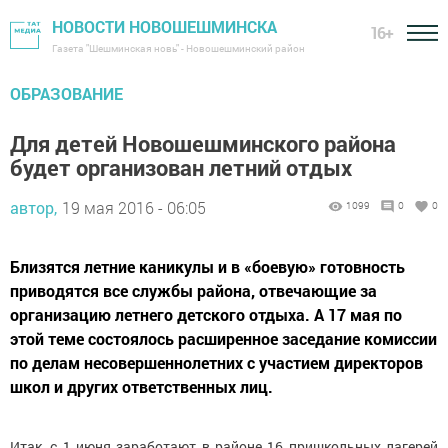
НОВОСТИ НОВОШЕШМИНСКА
16+
Газета "Шешминская новь" - Новошешминский район
ОБРАЗОВАНИЕ
Для детей Новошешминского района
будет организован летний отдых
автор,
19 мая 2016 - 06:05
1099
0
0
Близятся летние каникулы и в «боевую» готовность
приводятся все службы района, отвечающие за
организацию летнего детского отдыха. А 17 мая по
этой теме состоялось расширенное заседание комиссии
по делам несовершеннолетних с участием директоров
школ и других ответственных лиц.
Итак, с 1 июня заработают в районе 16 пришкольных лагерей