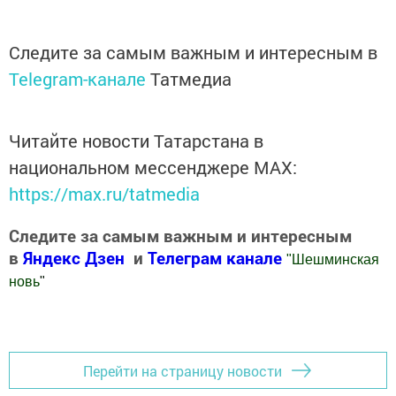
Следите за самым важным и интересным в
Telegram-канале
Татмедиа
Читайте новости Татарстана в
национальном мессенджере MАХ:
https://max.ru/tatmedia
Следите за самым важным и интересным
в
Яндекс Дзен
и
Телеграм канале
"
Шешминская
новь
"
Добавить Шешминскую новь в Яндекс.Новости
Перейти на страницу новости