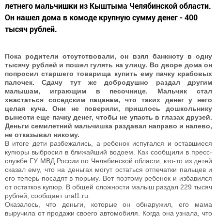
летнего мальчишки из Кыштыма Челябинской области.
Он нашел дома в комоде крупную сумму денег - 400
тысяч рублей.
Пока родители отсутствовали, он взял банкноту в одну
тысячу рублей и пошел гулять на улицу. Во дворе дома он
попросил старшего товарища купить ему пачку крабовых
палочек. Сдачу тут же добродушно раздал другим
малышам, играющим в песочнице. Мальчик стал
хвастаться соседским пацанам, что таких денег у него
целая куча. Они не поверили, пришлось дошкольнику
вынести еще пачку денег, чтобы не упасть в глазах друзей.
Деньги семилетний мальчишка раздавал направо и налево,
не отказывал никому.
В итоге дети разбежались, а ребенок испугался и оставшиеся
купюры выбросил в ближайший водоем. Как сообщили в пресс-
службе ГУ МВД России по Челябинской области, кто-то из детей
сказал ему, что на деньгах могут остаться отпечатки пальцев и
его теперь посадят в тюрьму. Вот поэтому ребенок и избавился
от остатков купюр. В общей сложности малыш раздал 229 тысяч
рублей, сообщает ural1.ru.
Оказалось, что деньги, которые он обнаружил, его мама
выручила от продажи своего автомобиля. Когда она узнала, что