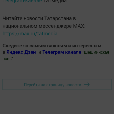
Telegram-канале
Татмедиа
Читайте новости Татарстана в
национальном мессенджере MАХ:
https://max.ru/tatmedia
Следите за самым важным и интересным
в
Яндекс Дзен
и
Телеграм канале
"
Шешминская
новь
"
Добавить Шешминскую новь в Яндекс.Новости
Перейти на страницу новости