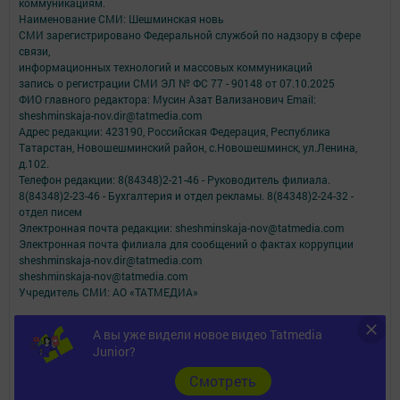
коммуникациям.
Наименование СМИ: Шешминская новь
СМИ зарегистрировано Федеральной службой по надзору в сфере
связи,
информационных технологий и массовых коммуникаций
запись о регистрации СМИ ЭЛ № ФС 77 - 90148 от 07.10.2025
ФИО главного редактора: Мусин Азат Вализанович Email:
sheshminskaja-nov.dir@tatmedia.com
Адрес редакции: 423190, Российская Федерация, Республика
Татарстан, Новошешминский район, с.Новошешминск, ул.Ленина,
д.102.
Телефон редакции: 8(84348)2-21-46 - Руководитель филиала.
8(84348)2-23-46 - Бухгалтерия и отдел рекламы. 8(84348)2-24-32 -
отдел писем
Электронная почта редакции: sheshminskaja-nov@tatmedia.com
Электронная почта филиала для сообщений о фактах коррупции
sheshminskaja-nov.dir@tatmedia.com
sheshminskaja-nov@tatmedia.com
Учредитель СМИ: АО «ТАТМЕДИА»
Антикоррупционная политика
А вы уже видели новое видео Tatmedia
АО «ТАТМЕДИА» использует «cookie»
для персонализации сервисов и
Junior?
удобства пользователей сайтом.
Использование «cookie» можно отменить в настройках браузера.
Cмотреть
Политика конфиденциальности