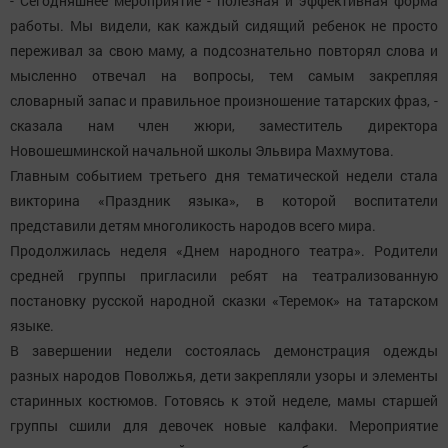
- Сегодняшнее мероприятие - полезная и эффективная форма
работы. Мы видели, как каждый сидящий ребенок не просто
переживал за свою маму, а подсознательно повторял слова и
мысленно отвечал на вопросы, тем самым закрепляя
словарный запас и правильное произношение татарских фраз, -
сказала нам член жюри, заместитель директора
Новошешминской начальной школы Эльвира Махмутова.
Главным событием третьего дня тематической недели стала
викторина «Праздник языка», в которой воспитатели
представили детям многоликость народов всего мира.
Продолжилась неделя «Днем народного театра». Родители
средней группы пригласили ребят на театрализованную
постановку русской народной сказки «Теремок» на татарском
языке.
В завершении недели состоялась демонстрация одежды
разных народов Поволжья, дети закрепляли узоры и элементы
старинных костюмов. Готовясь к этой неделе, мамы старшей
группы сшили для девочек новые калфаки. Мероприятие