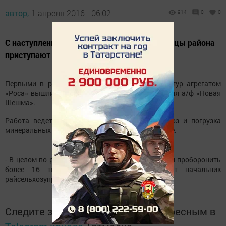
автор,
1 апреля 2016 - 06:02
914
0
0
С наступлением хорошей погоды земледельцы района
приступают к весенне-полевым работам.
Первыми в районе на подкормку озимых культур агрегатом
«Роса» вышли земледельцы Азеевского отделения а/ф «Новая
Шешма».
Работа ведется слаженно, организованы подвоз и погрузка
минеральных удобрений непосредственно на поле.
- В целом по району нам предстоит подкормить и проборонить
более 16 тыс. гектаров озимых, - говорит начальник
райсельхозуправления Леонид Богомолов.
Следите за самым важным и интересным в