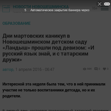
НОВОСТИ НОВОШЕШМИНСКА
16+
5
Автоматическое закрытие баннера через
Газета "Шешминская новь" - Новошешминский район
ОБРАЗОВАНИЕ
Дни мартовских каникул в
Новошешминском детском саду
«Ландыш» прошли под девизом: «И
русский язык знай, и с татарским
дружи»
автор,
1 апреля 2016 - 06:47
996
0
0
Интересной эта неделя была тем, что в ней принимали
участие не только воспитанники детсада, но и их
родители.
В первый день состоялся традиционный татарский праздник