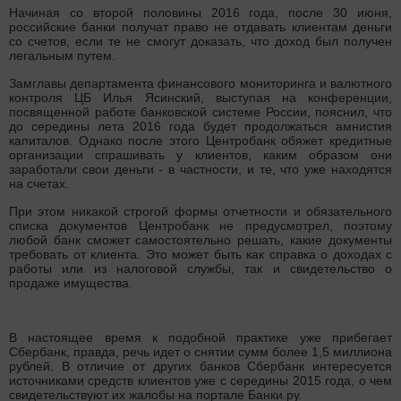
Начиная со второй половины 2016 года, после 30 июня,
российские банки получат право не отдавать клиентам деньги
со счетов, если те не смогут доказать, что доход был получен
легальным путем.
Замглавы департамента финансового мониторинга и валютного
контроля ЦБ Илья Ясинский, выступая на конференции,
посвященной работе банковской системе России, пояснил, что
до середины лета 2016 года будет продолжаться амнистия
капиталов. Однако после этого Центробанк обяжет кредитные
организации спрашивать у клиентов, каким образом они
заработали свои деньги - в частности, и те, что уже находятся
на счетах.
При этом никакой строгой формы отчетности и обязательного
списка документов Центробанк не предусмотрел, поэтому
любой банк сможет самостоятельно решать, какие документы
требовать от клиента. Это может быть как справка о доходах с
работы или из налоговой службы, так и свидетельство о
продаже имущества.
В настоящее время к подобной практике уже прибегает
Сбербанк, правда, речь идет о снятии сумм более 1,5 миллиона
рублей. В отличие от других банков Сбербанк интересуется
источниками средств клиентов уже с середины 2015 года, о чем
свидетельствуют их жалобы на портале Банки.ру.