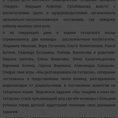
«Науруз». Ведущая Алфинур Сулейманова вместе с
воспитателями групп и музруководителями организовала
музыкально-театрализованную постановку, где каждому
ребенку нашлась своя роль.
А на следующий день в знании татарского языка
соревновались две команды - русскоязычные воспитатели:
Людмила Иванова, Вера Логинова, Ольга Филиповская, Раиса
Бутина, Надежда Батршина, Любовь Васильева и родители:
Марина Шилова, Елена Фомичева, Юлия Каиргельдинова,
Вероника Холина, Лариса Ведякина, Александра Суворова.
Следуя теме игры «Мы разговариваем по-татарски», соперники
состязались в представлении своих команд, разгадывании
видеозагадок от дошкольников, в составлении диалогов на
татарском языке. Творческое задание «Мы танцуем и поем по-
татарски» стало кульминацией шоу, где обе команды с большим
успехом перед детской аудиторией показали свои домашние
задания.