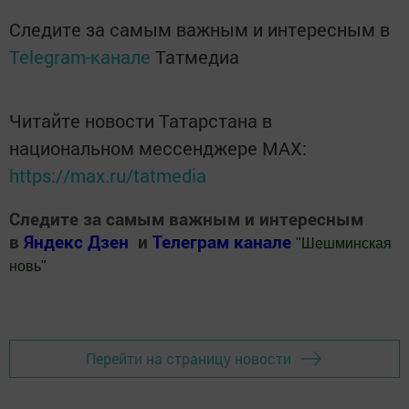
Следите за самым важным и интересным в
Telegram-канале
Татмедиа
Читайте новости Татарстана в
национальном мессенджере MАХ:
https://max.ru/tatmedia
Следите за самым важным и интересным
в
Яндекс Дзен
и
Телеграм канале
"
Шешминская
новь
"
Добавить Шешминскую новь в Яндекс.Новости
Перейти на страницу новости