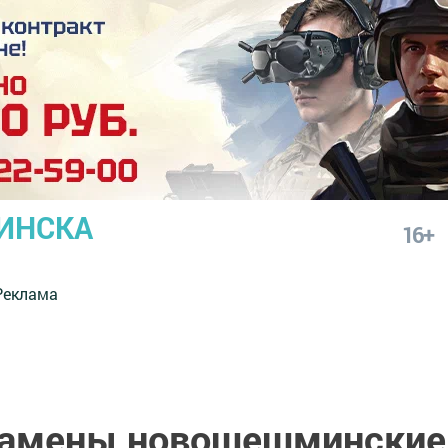
ИНСКА
16+
Реклама
кзамены новошешминские