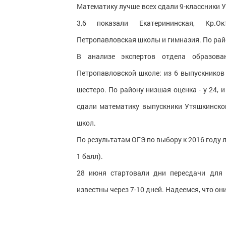
Математику лучше всех сдали 9-классники Утя
3,6 показали Екатерининская, Кр.Октя
Петропавловская школы и гимназия. По райо
В анализе экспертов отдела образов
Петропавловской школе: из 6 выпускников 
шестеро. По району низшая оценка - у 24, 
сдали математику выпускники Утяшкинской
школ.
По результатам ОГЭ по выбору к 2016 году л
1 балл).
28 июня стартовали дни пересдачи для 
известны через 7-10 дней. Надеемся, что он