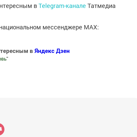
интересным в
Telegram-канале
Татмедиа
в национальном мессенджере MАХ:
нтересным в
Яндекс Дзен
овь
"
.Новости