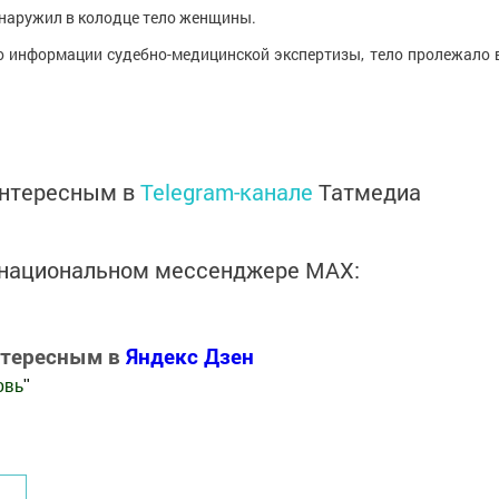
бнаружил в колодце тело женщины.
По информации судебно-медицинской экспертизы, тело пролежало 
интересным в
Telegram-канале
Татмедиа
в национальном мессенджере MАХ:
нтересным в
Яндекс Дзен
овь
"
.Новости