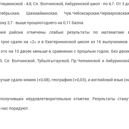
шкинской - 4,8, Сл. Волчинской, Акбуринской школ - по 4,7. От 3 д
брьская, Шахмайкинская, Чув.Чебоксарская,Черемуховская
ну 3,7 - выше прошлогоднего на 0,11 балла.
ания района отмечены слабые результаты по математике 
трое сдали на «2» и в Екатерининской школе из 16 выпускников 
и это на 10 двоек меньше в сравнении с прошлым годом. Без двое
, Сл. Волчинской, Тубылгытауской, Пр.Челнинской и Акбуринско
учше сдали химию (+0,08), географию (+0,03), и английский язык (н
получивших неудовлетворительные отметки. Результаты стану
и нас порадуют.