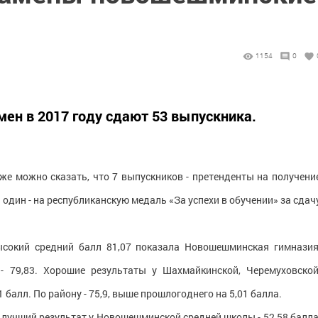
1154
0
ен в 2017 году сдают 53 выпускника.
же можно сказать, что 7 выпускников - претенденты на получени
 один - на республиканскую медаль «За успехи в обучении» за сдач
ысокий средний балл 81,07 показала Новошешминская гимназия
 79,83. Хорошие результаты у Шахмайкинской, Черемуховской
 балл. По району - 75,9, выше прошлогоднего на 5,01 балла.
 лучший результат у Новошешминской средней школы - 52,58 балла